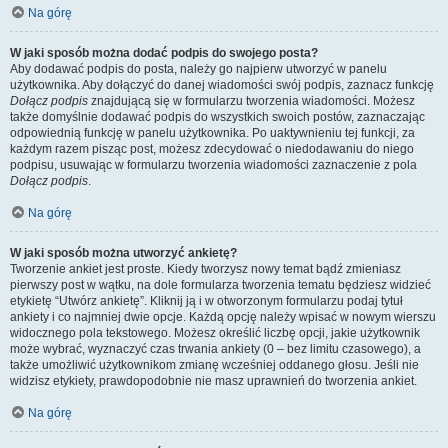
Na górę
W jaki sposób można dodać podpis do swojego posta?
Aby dodawać podpis do posta, należy go najpierw utworzyć w panelu
użytkownika. Aby dołączyć do danej wiadomości swój podpis, zaznacz funkcję
Dołącz podpis
znajdującą się w formularzu tworzenia wiadomości. Możesz
także domyślnie dodawać podpis do wszystkich swoich postów, zaznaczając
odpowiednią funkcję w panelu użytkownika. Po uaktywnieniu tej funkcji, za
każdym razem pisząc post, możesz zdecydować o niedodawaniu do niego
podpisu, usuwając w formularzu tworzenia wiadomości zaznaczenie z pola
Dołącz podpis
.
Na górę
W jaki sposób można utworzyć ankietę?
Tworzenie ankiet jest proste. Kiedy tworzysz nowy temat bądź zmieniasz
pierwszy post w wątku, na dole formularza tworzenia tematu będziesz widzieć
etykietę “Utwórz ankietę”. Kliknij ją i w otworzonym formularzu podaj tytuł
ankiety i co najmniej dwie opcje. Każdą opcję należy wpisać w nowym wierszu
widocznego pola tekstowego. Możesz określić liczbę opcji, jakie użytkownik
może wybrać, wyznaczyć czas trwania ankiety (0 – bez limitu czasowego), a
także umożliwić użytkownikom zmianę wcześniej oddanego głosu. Jeśli nie
widzisz etykiety, prawdopodobnie nie masz uprawnień do tworzenia ankiet.
Na górę