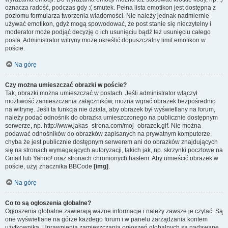
oznacza radość, podczas gdy :( smutek. Pełna lista emotikon jest dostępna z
poziomu formularza tworzenia wiadomości. Nie należy jednak nadmiernie
używać emotikon, gdyż mogą spowodować, że post stanie się nieczytelny i
moderator może podjąć decyzję o ich usunięciu bądź też usunięciu całego
posta. Administrator witryny może określić dopuszczalny limit emotikon w
poście.
Na górę
Czy można umieszczać obrazki w poście?
Tak, obrazki można umieszczać w postach. Jeśli administrator włączył
możliwość zamieszczania załączników, można wgrać obrazek bezpośrednio
na witrynę. Jeśli ta funkcja nie działa, aby obrazek był wyświetlany na forum,
należy podać odnośnik do obrazka umieszczonego na publicznie dostępnym
serwerze, np. http://www.jakas_strona.com/moj_obrazek.gif. Nie można
podawać odnośników do obrazków zapisanych na prywatnym komputerze,
chyba że jest publicznie dostępnym serwerem ani do obrazków znajdujących
się na stronach wymagających autoryzacji, takich jak, np. skrzynki pocztowe na
Gmail lub Yahoo! oraz stronach chronionych hasłem. Aby umieścić obrazek w
poście, użyj znacznika BBCode
[img]
.
Na górę
Co to są ogłoszenia globalne?
Ogłoszenia globalne zawierają ważne informacje i należy zawsze je czytać. Są
one wyświetlane na górze każdego forum i w panelu zarządzania kontem
użytkownika. Uprawnienia zamieszczania ogłoszeń globalnych są nadawane