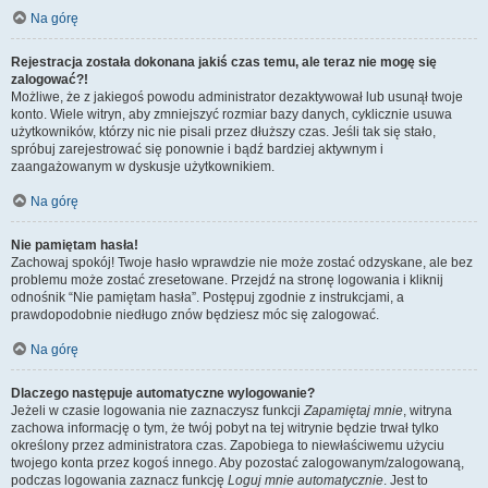
Na górę
Rejestracja została dokonana jakiś czas temu, ale teraz nie mogę się
zalogować?!
Możliwe, że z jakiegoś powodu administrator dezaktywował lub usunął twoje
konto. Wiele witryn, aby zmniejszyć rozmiar bazy danych, cyklicznie usuwa
użytkowników, którzy nic nie pisali przez dłuższy czas. Jeśli tak się stało,
spróbuj zarejestrować się ponownie i bądź bardziej aktywnym i
zaangażowanym w dyskusje użytkownikiem.
Na górę
Nie pamiętam hasła!
Zachowaj spokój! Twoje hasło wprawdzie nie może zostać odzyskane, ale bez
problemu może zostać zresetowane. Przejdź na stronę logowania i kliknij
odnośnik “Nie pamiętam hasła”. Postępuj zgodnie z instrukcjami, a
prawdopodobnie niedługo znów będziesz móc się zalogować.
Na górę
Dlaczego następuje automatyczne wylogowanie?
Jeżeli w czasie logowania nie zaznaczysz funkcji
Zapamiętaj mnie
, witryna
zachowa informację o tym, że twój pobyt na tej witrynie będzie trwał tylko
określony przez administratora czas. Zapobiega to niewłaściwemu użyciu
twojego konta przez kogoś innego. Aby pozostać zalogowanym/zalogowaną,
podczas logowania zaznacz funkcję
Loguj mnie automatycznie
. Jest to