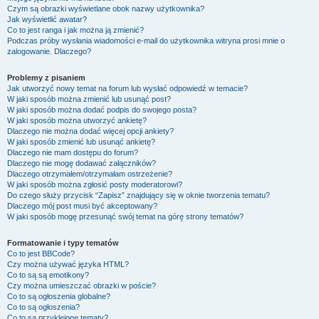
Czym są obrazki wyświetlane obok nazwy użytkownika?
Jak wyświetlić awatar?
Co to jest ranga i jak można ją zmienić?
Podczas próby wysłania wiadomości e-mail do użytkownika witryna prosi mnie o
zalogowanie. Dlaczego?
Problemy z pisaniem
Jak utworzyć nowy temat na forum lub wysłać odpowiedź w temacie?
W jaki sposób można zmienić lub usunąć post?
W jaki sposób można dodać podpis do swojego posta?
W jaki sposób można utworzyć ankietę?
Dlaczego nie można dodać więcej opcji ankiety?
W jaki sposób zmienić lub usunąć ankietę?
Dlaczego nie mam dostępu do forum?
Dlaczego nie mogę dodawać załączników?
Dlaczego otrzymałem/otrzymałam ostrzeżenie?
W jaki sposób można zgłosić posty moderatorowi?
Do czego służy przycisk “Zapisz” znajdujący się w oknie tworzenia tematu?
Dlaczego mój post musi być akceptowany?
W jaki sposób mogę przesunąć swój temat na górę strony tematów?
Formatowanie i typy tematów
Co to jest BBCode?
Czy można używać języka HTML?
Co to są są emotikony?
Czy można umieszczać obrazki w poście?
Co to są ogłoszenia globalne?
Co to są ogłoszenia?
Co to są przyklejone tematy?