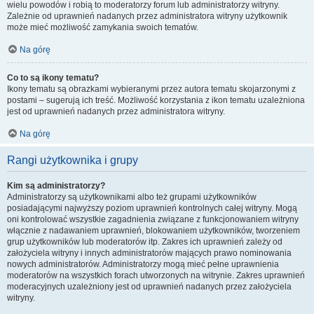
wielu powodów i robią to moderatorzy forum lub administratorzy witryny.
Zależnie od uprawnień nadanych przez administratora witryny użytkownik
może mieć możliwość zamykania swoich tematów.
Na górę
Co to są ikony tematu?
Ikony tematu są obrazkami wybieranymi przez autora tematu skojarzonymi z
postami – sugerują ich treść. Możliwość korzystania z ikon tematu uzależniona
jest od uprawnień nadanych przez administratora witryny.
Na górę
Rangi użytkownika i grupy
Kim są administratorzy?
Administratorzy są użytkownikami albo też grupami użytkowników
posiadającymi najwyższy poziom uprawnień kontrolnych całej witryny. Mogą
oni kontrolować wszystkie zagadnienia związane z funkcjonowaniem witryny
włącznie z nadawaniem uprawnień, blokowaniem użytkowników, tworzeniem
grup użytkowników lub moderatorów itp. Zakres ich uprawnień zależy od
założyciela witryny i innych administratorów mających prawo nominowania
nowych administratorów. Administratorzy mogą mieć pełne uprawnienia
moderatorów na wszystkich forach utworzonych na witrynie. Zakres uprawnień
moderacyjnych uzależniony jest od uprawnień nadanych przez założyciela
witryny.