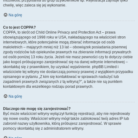
możliwość przypisania do grup użytkowników itp. Rejestracja zajmuje tylko
chwilę, więc zaleca się jej wykonanie.
Na górę
Co to jest COPPA?
COPPA, to skrót od Child Online Privacy and Protection Act – prawa
obowiązującego od 1998 roku w USA, nakładającego na właścicieli stron
internetowych, które potencjalnie mogą zbierać informacje od osób
małoletnich – mających mniej niż 13 lat – obowiązek posiadania pisemnej
zgody rodziców lub opiekunów prawnych na zbieranie informacji prywatnych
od osób poniżej 13 roku życia. Jeżeli nie masz pewności czy to dotyczy ciebie
jako kogoś próbującego zarejestrować się na danej witrynie internetowej –
skontaktuj się z prawnikiem, by uzyskać wyjaśnienie. phpBB Limited i
właściciele tej witryny nie dostarczają pomocy prawnej z wyjątkiem przypadku
opisanego w pytaniu „Z kim się kontaktować w sprawach nadużyć lub
zagadnień prawnych związanych z tą witryną?”, a także nie są punktem
kontaktowym dla wszelkiego rodzaju porad prawnych.
Na górę
Dlaczego nie mogę się zarejestrować?
Być może właściciel witryny wyłączył funkcję rejestracji, aby nie rejestrowały
się nowe osoby. Właściciel witryny mógł także zablokować twój adres IP lub
zabronił nazwy użytkownika, którą próbujesz zarejestrować. W sprawie
pomocy skontaktuj się z administratorem witryny.