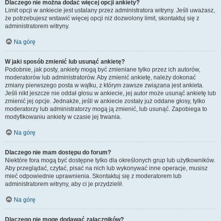
Dlaczego nie można dodać więcej opcji ankiety?
Limit opcji w ankiecie jest ustalany przez administratora witryny. Jeśli uważasz,
że potrzebujesz wstawić więcej opcji niż dozwolony limit, skontaktuj się z
administratorem witryny.
Na górę
W jaki sposób zmienić lub usunąć ankietę?
Podobnie, jak posty, ankiety mogą być zmieniane tylko przez ich autorów,
moderatorów lub administratorów. Aby zmienić ankietę, należy dokonać
zmiany pierwszego posta w wątku, z którym zawsze związana jest ankieta.
Jeśli nikt jeszcze nie oddał głosu w ankiecie, jej autor może usunąć ankietę lub
zmienić jej opcje. Jednakże, jeśli w ankiecie zostały już oddane głosy, tylko
moderatorzy lub administratorzy mogą ją zmienić, lub usunąć. Zapobiega to
modyfikowaniu ankiety w czasie jej trwania.
Na górę
Dlaczego nie mam dostępu do forum?
Niektóre fora mogą być dostępne tylko dla określonych grup lub użytkowników.
Aby przeglądać, czytać, pisać na nich lub wykonywać inne operacje, musisz
mieć odpowiednie uprawnienia. Skontaktuj się z moderatorem lub
administratorem witryny, aby ci je przydzielił.
Na górę
Dlaczego nie mogę dodawać załączników?