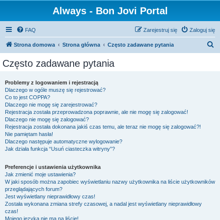
Always - Bon Jovi Portal
FAQ
Zarejestruj się
Zaloguj się
S
Strona domowa
Strona główna
Często zadawane pytania
z
Często zadawane pytania
u
k
Problemy z logowaniem i rejestracją
Dlaczego w ogóle muszę się rejestrować?
a
Co to jest COPPA?
j
Dlaczego nie mogę się zarejestrować?
Rejestracja została przeprowadzona poprawnie, ale nie mogę się zalogować!
Dlaczego nie mogę się zalogować?
Rejestracja została dokonana jakiś czas temu, ale teraz nie mogę się zalogować?!
Nie pamiętam hasła!
Dlaczego następuje automatyczne wylogowanie?
Jak działa funkcja “Usuń ciasteczka witryny”?
Preferencje i ustawienia użytkownika
Jak zmienić moje ustawienia?
W jaki sposób można zapobiec wyświetlaniu nazwy użytkownika na liście użytkowników
przeglądających forum?
Jest wyświetlany nieprawidłowy czas!
Została wykonana zmiana strefy czasowej, a nadal jest wyświetlany nieprawidłowy
czas!
Mojego języka nie ma na liście!