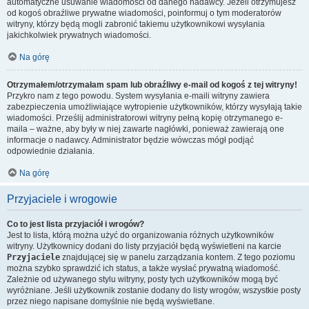
automatyczne usuwanie wiadomości od danego nadawcy. Jeżeli otrzymujesz
od kogoś obraźliwe prywatne wiadomości, poinformuj o tym moderatorów
witryny, którzy będą mogli zabronić takiemu użytkownikowi wysyłania
jakichkolwiek prywatnych wiadomości.
Na górę
Otrzymałem/otrzymałam spam lub obraźliwy e-mail od kogoś z tej witryny!
Przykro nam z tego powodu. System wysyłania e-maili witryny zawiera
zabezpieczenia umożliwiające wytropienie użytkowników, którzy wysyłają takie
wiadomości. Prześlij administratorowi witryny pełną kopię otrzymanego e-
maila – ważne, aby były w niej zawarte nagłówki, ponieważ zawierają one
informacje o nadawcy. Administrator będzie wówczas mógł podjąć
odpowiednie działania.
Na górę
Przyjaciele i wrogowie
Co to jest lista przyjaciół i wrogów?
Jest to lista, którą można użyć do organizowania różnych użytkowników
witryny. Użytkownicy dodani do listy przyjaciół będą wyświetleni na karcie
Przyjaciele
znajdującej się w panelu zarządzania kontem. Z tego poziomu
można szybko sprawdzić ich status, a także wysłać prywatną wiadomość.
Zależnie od używanego stylu witryny, posty tych użytkowników mogą być
wyróżniane. Jeśli użytkownik zostanie dodany do listy wrogów, wszystkie posty
przez niego napisane domyślnie nie będą wyświetlane.