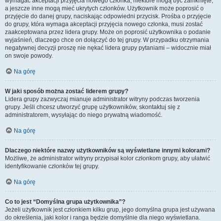
wymagać akceptacji przyjęcia nowego członka, niektóre mogą być zamknięte,
a jeszcze inne mogą mieć ukrytych członków. Użytkownik może poprosić o
przyjęcie do danej grupy, naciskając odpowiedni przycisk. Prośba o przyjęcie
do grupy, która wymaga akceptacji przyjęcia nowego członka, musi zostać
zaakceptowana przez lidera grupy. Może on poprosić użytkownika o podanie
wyjaśnień, dlaczego chce on dołączyć do tej grupy. W przypadku otrzymania
negatywnej decyzji proszę nie nękać lidera grupy pytaniami – widocznie miał
on swoje powody.
Na górę
W jaki sposób można zostać liderem grupy?
Lidera grupy zazwyczaj mianuje administrator witryny podczas tworzenia
grupy. Jeśli chcesz utworzyć grupę użytkowników, skontaktuj się z
administratorem, wysyłając do niego prywatną wiadomość.
Na górę
Dlaczego niektóre nazwy użytkowników są wyświetlane innymi kolorami?
Możliwe, że administrator witryny przypisał kolor członkom grupy, aby ułatwić
identyfikowanie członków tej grupy.
Na górę
Co to jest “Domyślna grupa użytkownika”?
Jeżeli użytkownik jest członkiem kilku grup, jego domyślna grupa jest używana
do określenia, jaki kolor i ranga będzie domyślnie dla niego wyświetlana.