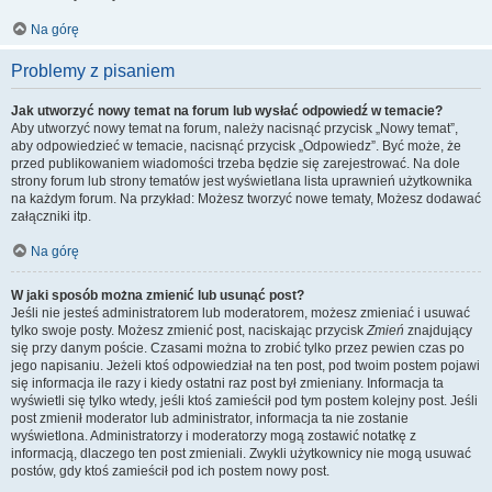
Na górę
Problemy z pisaniem
Jak utworzyć nowy temat na forum lub wysłać odpowiedź w temacie?
Aby utworzyć nowy temat na forum, należy nacisnąć przycisk „Nowy temat”,
aby odpowiedzieć w temacie, nacisnąć przycisk „Odpowiedz”. Być może, że
przed publikowaniem wiadomości trzeba będzie się zarejestrować. Na dole
strony forum lub strony tematów jest wyświetlana lista uprawnień użytkownika
na każdym forum. Na przykład: Możesz tworzyć nowe tematy, Możesz dodawać
załączniki itp.
Na górę
W jaki sposób można zmienić lub usunąć post?
Jeśli nie jesteś administratorem lub moderatorem, możesz zmieniać i usuwać
tylko swoje posty. Możesz zmienić post, naciskając przycisk
Zmień
znajdujący
się przy danym poście. Czasami można to zrobić tylko przez pewien czas po
jego napisaniu. Jeżeli ktoś odpowiedział na ten post, pod twoim postem pojawi
się informacja ile razy i kiedy ostatni raz post był zmieniany. Informacja ta
wyświetli się tylko wtedy, jeśli ktoś zamieścił pod tym postem kolejny post. Jeśli
post zmienił moderator lub administrator, informacja ta nie zostanie
wyświetlona. Administratorzy i moderatorzy mogą zostawić notatkę z
informacją, dlaczego ten post zmieniali. Zwykli użytkownicy nie mogą usuwać
postów, gdy ktoś zamieścił pod ich postem nowy post.