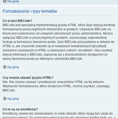
Na górę
Formatowanie i typy tematów
Co to jest BBCode?
BBCode jest specjalną implementacją języka HTML, która daje lepszą kontrolę
formatowania poszczególnych elementów w postach. Używanie BBCode na
forum jest uzależnione od ustawień określanych przez administratora. Można
wyłączyć BBCode w poszczególnych postach, zaznaczając odpowiednią
funkcję w formularzu tworzenia posta. Sam BBCode jest podobny w składni do
HTML-a, ale znaczniki zawarte są w nawiasach kwadratowych [przykład]
zamiast w używanych w HTML-u nawiasach ostrych <przykład>. Aby uzyskać
więcej informacji o BBCode, zapoznaj się z przewodnikiem dostępnym ze
strony tworzenia posta po kliknięciu odnośnika
BBCode
.
Na górę
Czy można używać języka HTML?
Nie. Nie można używać i przetwarzać znaczników HTML na tej witrynie.
Większość formatowania, które dostarcza HTML, można uzyskać, używając
BBCode.
Na górę
Co to są są emotikony?
Emotikony, zwane też uśmieszkami, to małe obrazki, które mogą być użyte do
wyrażania emocji. Do wyrażania emocji można też stosować krótkie kody, np. :)