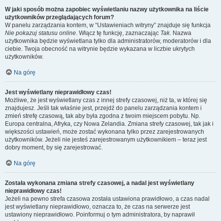
W jaki sposób można zapobiec wyświetlaniu nazwy użytkownika na liście
użytkowników przeglądających forum?
W panelu zarządzania kontem, w “Ustawieniach witryny” znajduje się funkcja
Nie pokazuj statusu online
. Włącz tę funkcję, zaznaczając
Tak
. Nazwa
użytkownika będzie wyświetlana tylko dla administratorów, moderatorów i dla
ciebie. Twoja obecność na witrynie będzie wykazana w liczbie ukrytych
użytkowników.
Na górę
Jest wyświetlany nieprawidłowy czas!
Możliwe, że jest wyświetlany czas z innej strefy czasowej, niż ta, w której się
znajdujesz. Jeśli tak właśnie jest, przejdź do panelu zarządzania kontem i
zmień strefę czasową, tak aby była zgodna z twoim miejscem pobytu. Np.
Europa centralna, Afryka, czy Nowa Zelandia. Zmiana strefy czasowej, tak jak i
większości ustawień, może zostać wykonana tylko przez zarejestrowanych
użytkowników. Jeżeli nie jesteś zarejestrowanym użytkownikiem – teraz jest
dobry moment, by się zarejestrować.
Na górę
Została wykonana zmiana strefy czasowej, a nadal jest wyświetlany
nieprawidłowy czas!
Jeżeli na pewno strefa czasowa została ustawiona prawidłowo, a czas nadal
jest wyświetlany nieprawidłowo, oznacza to, że czas na serwerze jest
ustawiony nieprawidłowo. Poinformuj o tym administratora, by naprawił