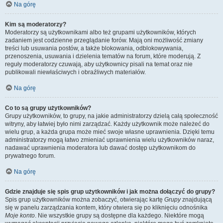
Na górę
Kim są moderatorzy?
Moderatorzy są użytkownikami albo też grupami użytkowników, których
zadaniem jest codzienne przeglądanie forów. Mają oni możliwość zmiany
treści lub usuwania postów, a także blokowania, odblokowywania,
przenoszenia, usuwania i dzielenia tematów na forum, które moderują. Z
reguły moderatorzy czuwają, aby użytkownicy pisali na temat oraz nie
publikowali niewłaściwych i obraźliwych materiałów.
Na górę
Co to są grupy użytkowników?
Grupy użytkowników, to grupy, na jakie administratorzy dzielą całą społeczność
witryny, aby łatwiej było nimi zarządzać. Każdy użytkownik może należeć do
wielu grup, a każda grupa może mieć swoje własne uprawnienia. Dzięki temu
administratorzy mogą łatwo zmieniać uprawnienia wielu użytkowników naraz,
nadawać uprawnienia moderatora lub dawać dostęp użytkownikom do
prywatnego forum.
Na górę
Gdzie znajduje się spis grup użytkowników i jak można dołączyć do grupy?
Spis grup użytkowników można zobaczyć, otwierając kartę
Grupy
znajdującą
się w panelu zarządzania kontem, który otwiera się po kliknięciu odnośnika
Moje konto
. Nie wszystkie grupy są dostępne dla każdego. Niektóre mogą