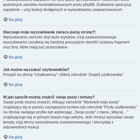
podobnych zwrotów niezindeksowanych przez phpBB. Dokładnie sprecyzuj
zapytanie – użyj funkcji dostępnych w wyszukiwaniu zaawansowanym.
Na górę
Dlaczego moje wyszukiwanie zwraca pustą stronę?!
Wyszukiwanie zwróciło zbyt dużo wyników. Użyj zaawansowanego
wyszukiwania i postaraj się bardziej precyzyjnie określić szukany fragment
oraz fora, które mają być przeszukane.
Na górę
Jak można wyszukać użytkowników?
Przejdź na stronę “Użytkownicy” i kliknij odnośnik “Znajdź użytkownika”.
Na górę
W jaki sposób można znaleźć swoje posty i tematy?
Swoje posty można znaleźć, klikając odnośnik “Wyświetl moje posty”
znajdujący się w panelu zarządzania kontem lub odnośnik “Posty użytkownika”
na stronie swojego profilu lub wybierając „Twoje posty” z menu „Więcej…”
znajdującego się w górnym lewym rogu witryny. Jeśli chcesz wyszukać swoje
tematy, użyj strony wyszukiwania zaawansowanego i skorzystaj z
odpowiednich funkcji.
Na górę