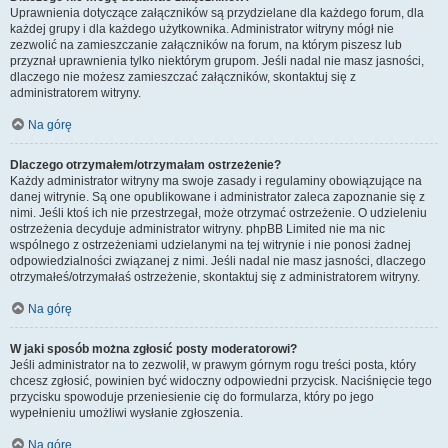
Uprawnienia dotyczące załączników są przydzielane dla każdego forum, dla
każdej grupy i dla każdego użytkownika. Administrator witryny mógł nie
zezwolić na zamieszczanie załączników na forum, na którym piszesz lub
przyznał uprawnienia tylko niektórym grupom. Jeśli nadal nie masz jasności,
dlaczego nie możesz zamieszczać załączników, skontaktuj się z
administratorem witryny.
Na górę
Dlaczego otrzymałem/otrzymałam ostrzeżenie?
Każdy administrator witryny ma swoje zasady i regulaminy obowiązujące na
danej witrynie. Są one opublikowane i administrator zaleca zapoznanie się z
nimi. Jeśli ktoś ich nie przestrzegał, może otrzymać ostrzeżenie. O udzieleniu
ostrzeżenia decyduje administrator witryny. phpBB Limited nie ma nic
wspólnego z ostrzeżeniami udzielanymi na tej witrynie i nie ponosi żadnej
odpowiedzialności związanej z nimi. Jeśli nadal nie masz jasności, dlaczego
otrzymałeś/otrzymałaś ostrzeżenie, skontaktuj się z administratorem witryny.
Na górę
W jaki sposób można zgłosić posty moderatorowi?
Jeśli administrator na to zezwolił, w prawym górnym rogu treści posta, który
chcesz zgłosić, powinien być widoczny odpowiedni przycisk. Naciśnięcie tego
przycisku spowoduje przeniesienie cię do formularza, który po jego
wypełnieniu umożliwi wysłanie zgłoszenia.
Na górę