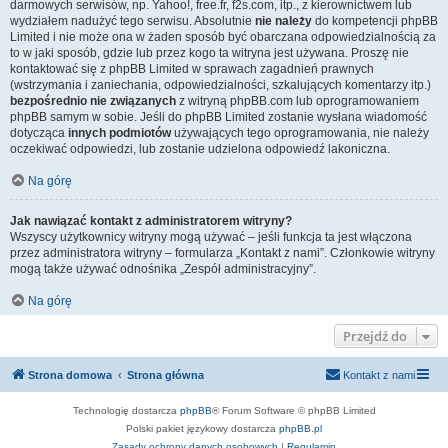
darmowych serwisów, np. Yahoo!, free.fr, f2s.com, itp., z kierownictwem lub
wydziałem nadużyć tego serwisu. Absolutnie
nie należy
do kompetencji phpBB
Limited i nie może ona w żaden sposób być obarczana odpowiedzialnością za
to w jaki sposób, gdzie lub przez kogo ta witryna jest używana. Proszę nie
kontaktować się z phpBB Limited w sprawach zagadnień prawnych
(wstrzymania i zaniechania, odpowiedzialności, szkalujących komentarzy itp.)
bezpośrednio nie związanych
z witryną phpBB.com lub oprogramowaniem
phpBB samym w sobie. Jeśli do phpBB Limited zostanie wysłana wiadomość
dotycząca
innych podmiotów
używających tego oprogramowania, nie należy
oczekiwać odpowiedzi, lub zostanie udzielona odpowiedź lakoniczna.
Na górę
Jak nawiązać kontakt z administratorem witryny?
Wszyscy użytkownicy witryny mogą używać – jeśli funkcja ta jest włączona
przez administratora witryny – formularza „Kontakt z nami”. Członkowie witryny
mogą także używać odnośnika „Zespół administracyjny”.
Na górę
Przejdź do
Strona domowa
Strona główna
Kontakt z nami
Technologię dostarcza
phpBB
® Forum Software © phpBB Limited
Polski pakiet językowy dostarcza
phpBB.pl
Zasady ochrony danych osobowych
|
Regulamin