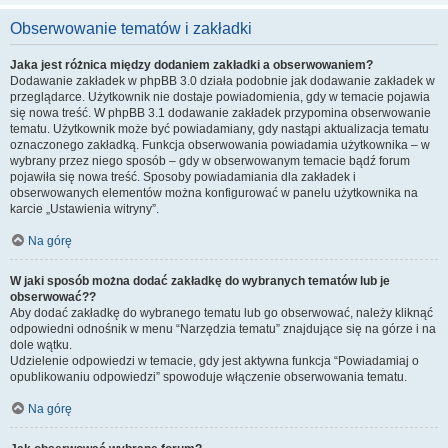
Obserwowanie tematów i zakładki
Jaka jest różnica między dodaniem zakładki a obserwowaniem?
Dodawanie zakładek w phpBB 3.0 działa podobnie jak dodawanie zakładek w
przeglądarce. Użytkownik nie dostaje powiadomienia, gdy w temacie pojawia
się nowa treść. W phpBB 3.1 dodawanie zakładek przypomina obserwowanie
tematu. Użytkownik może być powiadamiany, gdy nastąpi aktualizacja tematu
oznaczonego zakładką. Funkcja obserwowania powiadamia użytkownika – w
wybrany przez niego sposób – gdy w obserwowanym temacie bądź forum
pojawiła się nowa treść. Sposoby powiadamiania dla zakładek i
obserwowanych elementów można konfigurować w panelu użytkownika na
karcie „Ustawienia witryny”.
Na górę
W jaki sposób można dodać zakładkę do wybranych tematów lub je
obserwować??
Aby dodać zakładkę do wybranego tematu lub go obserwować, należy kliknąć
odpowiedni odnośnik w menu “Narzędzia tematu” znajdujące się na górze i na
dole wątku.
Udzielenie odpowiedzi w temacie, gdy jest aktywna funkcja “Powiadamiaj o
opublikowaniu odpowiedzi” spowoduje włączenie obserwowania tematu.
Na górę