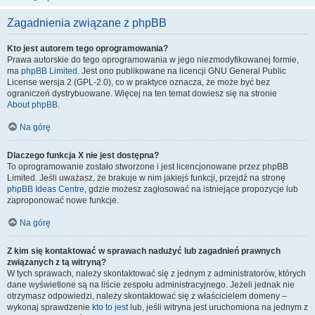
Zagadnienia związane z phpBB
Kto jest autorem tego oprogramowania?
Prawa autorskie do tego oprogramowania w jego niezmodyfikowanej formie,
ma
phpBB Limited
. Jest ono publikowane na licencji GNU General Public
License wersja 2 (GPL-2.0), co w praktyce oznacza, że może być bez
ograniczeń dystrybuowane. Więcej na ten temat dowiesz się na stronie
About phpBB
.
Na górę
Dlaczego funkcja X nie jest dostępna?
To oprogramowanie zostało stworzone i jest licencjonowane przez phpBB
Limited. Jeśli uważasz, że brakuje w nim jakiejś funkcji, przejdź na stronę
phpBB Ideas Centre
, gdzie możesz zagłosować na istniejące propozycje lub
zaproponować nowe funkcje.
Na górę
Z kim się kontaktować w sprawach nadużyć lub zagadnień prawnych
związanych z tą witryną?
W tych sprawach, należy skontaktować się z jednym z administratorów, których
dane wyświetlone są na liście zespołu administracyjnego. Jeżeli jednak nie
otrzymasz odpowiedzi, należy skontaktować się z właścicielem domeny –
wykonaj sprawdzenie
kto to jest
lub, jeśli witryna jest uruchomiona na jednym z