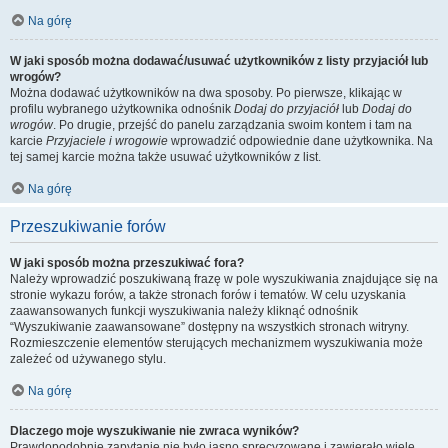
Na górę
W jaki sposób można dodawać/usuwać użytkowników z listy przyjaciół lub
wrogów?
Można dodawać użytkowników na dwa sposoby. Po pierwsze, klikając w
profilu wybranego użytkownika odnośnik
Dodaj do przyjaciół
lub
Dodaj do
wrogów
. Po drugie, przejść do panelu zarządzania swoim kontem i tam na
karcie
Przyjaciele i wrogowie
wprowadzić odpowiednie dane użytkownika. Na
tej samej karcie można także usuwać użytkowników z list.
Na górę
Przeszukiwanie forów
W jaki sposób można przeszukiwać fora?
Należy wprowadzić poszukiwaną frazę w pole wyszukiwania znajdujące się na
stronie wykazu forów, a także stronach forów i tematów. W celu uzyskania
zaawansowanych funkcji wyszukiwania należy kliknąć odnośnik
“Wyszukiwanie zaawansowane” dostępny na wszystkich stronach witryny.
Rozmieszczenie elementów sterujących mechanizmem wyszukiwania może
zależeć od używanego stylu.
Na górę
Dlaczego moje wyszukiwanie nie zwraca wyników?
Prawdopodobnie zapytanie nie było jasno sprecyzowane i zawierało wiele