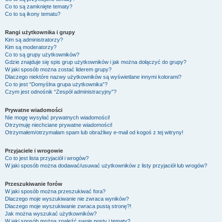
Co to są zamknięte tematy?
Co to są ikony tematu?
Rangi użytkownika i grupy
Kim są administratorzy?
Kim są moderatorzy?
Co to są grupy użytkowników?
Gdzie znajduje się spis grup użytkowników i jak można dołączyć do grupy?
W jaki sposób można zostać liderem grupy?
Dlaczego niektóre nazwy użytkowników są wyświetlane innymi kolorami?
Co to jest “Domyślna grupa użytkownika”?
Czym jest odnośnik “Zespół administracyjny”?
Prywatne wiadomości
Nie mogę wysyłać prywatnych wiadomości!
Otrzymuję niechciane prywatne wiadomości!
Otrzymałem/otrzymałam spam lub obraźliwy e-mail od kogoś z tej witryny!
Przyjaciele i wrogowie
Co to jest lista przyjaciół i wrogów?
W jaki sposób można dodawać/usuwać użytkowników z listy przyjaciół lub wrogów?
Przeszukiwanie forów
W jaki sposób można przeszukiwać fora?
Dlaczego moje wyszukiwanie nie zwraca wyników?
Dlaczego moje wyszukiwanie zwraca pustą stronę?!
Jak można wyszukać użytkowników?
W jaki sposób można znaleźć swoje posty i tematy?