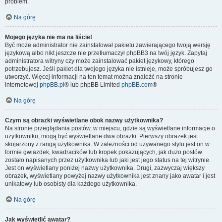
problem.
Na górę
Mojego języka nie ma na liście!
Być może administrator nie zainstalował pakietu zawierającego twoją wersję
językową albo nikt jeszcze nie przetłumaczył phpBB3 na twój język. Zapytaj
administratora witryny czy może zainstalować pakiet językowy, którego
potrzebujesz. Jeśli pakiet dla twojego języka nie istnieje, może spróbujesz go
utworzyć. Więcej informacji na ten temat można znaleźć na stronie
internetowej
phpBB.pl
® lub phpBB Limited
phpBB.com
®
Na górę
Czym są obrazki wyświetlane obok nazwy użytkownika?
Na stronie przeglądania postów, w miejscu, gdzie są wyświetlane informacje o
użytkowniku, mogą być wyświetlane dwa obrazki. Pierwszy obrazek jest
skojarzony z rangą użytkownika. W zależności od używanego stylu jest on w
formie gwiazdek, kwadracików lub kropek pokazujących, jak dużo postów
zostało napisanych przez użytkownika lub jaki jest jego status na tej witrynie.
Jest on wyświetlany poniżej nazwy użytkownika. Drugi, zazwyczaj większy
obrazek, wyświetlany powyżej nazwy użytkownika jest znany jako awatar i jest
unikatowy lub osobisty dla każdego użytkownika.
Na górę
Jak wyświetlić awatar?