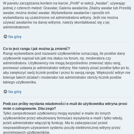
W panelu zarządzania kontem na karcie „Profil” w sekcji „Awatar”, używając
jednej z czterech metod: Gravatar, Galeria awatarów, Zdalny awatar lub Prześlij
awatar, można dodać awatar. Wyświetlanie awatarów i sposób ich
wyświetlania są uzależnione od administratora witryny. Jeśli nie można
używać awatarów na danej witrynie, należy skontaktować się z jej
administratorem.
Na górę
Co to jest ranga i jak można ją zmienić?
Rangi wyświetlane pod nazwami użytkowników oznaczają, ile postów dany
użytkownik napisał lub jaki ma status na forum, np. moderatora czy
administratora. Użytkownicy nie mogą bezpośrednio zmieniać stylu rang,
ponieważ ustawia je administrator witryny. Nie należy pisać postów tylko po to,
aby zwiększyć swój licznik postów i przez to swoją rangę. Większość witryn nie
toleruje takich działań i moderator lub administrator obniży licznik postów
takiego użytkownika.
Na górę
Podczas próby wysłania wiadomości e-mail do użytkownika witryna prosi
mnie o zalogowanie. Dlaczego?
Tylko zarejestrowani użytkownicy mogą wysyłać e-maile do innych
użytkowników przez wbudowany formularz wysyłania e-maili i tylko wtedy,
jeżeli administrator włączył tę funkcję. Ma to zabezpieczać przed
nieprawidłowym używaniem systemu poczty elektronicznej witryny przez
anonimowych użytkowników.