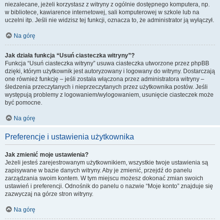
niezalecane, jeżeli korzystasz z witryny z ogólnie dostępnego komputera, np.
w bibliotece, kawiarence internetowej, sali komputerowej w szkole lub na
uczelni itp. Jeśli nie widzisz tej funkcji, oznacza to, że administrator ją wyłączył.
Na górę
Jak działa funkcja “Usuń ciasteczka witryny”?
Funkcja “Usuń ciasteczka witryny” usuwa ciasteczka utworzone przez phpBB
dzięki, którym użytkownik jest autoryzowany i logowany do witryny. Dostarczają
one również funkcję – jeśli została włączona przez administratora witryny –
śledzenia przeczytanych i nieprzeczytanych przez użytkownika postów. Jeśli
występują problemy z logowaniem/wylogowaniem, usunięcie ciasteczek może
być pomocne.
Na górę
Preferencje i ustawienia użytkownika
Jak zmienić moje ustawienia?
Jeżeli jesteś zarejestrowanym użytkownikiem, wszystkie twoje ustawienia są
zapisywane w bazie danych witryny. Aby je zmienić, przejdź do panelu
zarządzania swoim kontem. W tym miejscu możesz dokonać zmian swoich
ustawień i preferencji. Odnośnik do panelu o nazwie “Moje konto” znajduje się
zazwyczaj na górze stron witryny.
Na górę