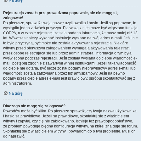
Na górę
Rejestracja została przeprowadzona poprawnie, ale nie mogę się
zalogować!
Po pierwsze, sprawdź swoją nazwę użytkownika i hasło. Jeśli są poprawne, to
wystąpiła jedna z dwóch przyczyn. Pierwszą z nich może być włączona funkcja
COPPA, a w czasie rejestracji została podana informacja, że masz mniej niż 13
lat. Wówczas należy wykonać instrukcje wysłane na twój adres e-mail. Jeśli nie
to było przyczyną, być może nie została aktywowana rejestracja. Niektóre
witryny przed pierwszym zalogowaniem wymagają aktywowania rejestracji
przez osobę rejestrującą się lub przez administratora. Informacja o tym była
wyświetlona podczas rejestracji. Jeśli została wysłana do ciebie wiadomość e-
mail, postępuj zgodnie z zawartymi w niej instrukcjami. Jeżeli taka wiadomość
do ciebie nie dotarła, być może został podany nieprawidłowy adres e-mail lub
wiadomość została zatrzymana przez filtr antyspamowy. Jeśli na pewno
podany przez ciebie adres e-mail jest prawidłowy, spróbuj skontaktować się z
administratorem.
Na górę
Dlaczego nie mogę się zalogować?
Powodów może być kilka. Po pierwsze sprawdź, czy twoja nazwa użytkownika
i hasło są prawidłowe. Jeżeli są prawidłowe, skontaktuj się z właścicielem
witryny i zapytaj, czy cię nie zablokowano. Istnieje też prawdopodobieństwo,
że problem powoduje błędna konfiguracja witryny, na której znajduje się forum.
Skontaktuj się z właścicielem witryny i powiadom go o tym problemie. Musi on
go naprawić.