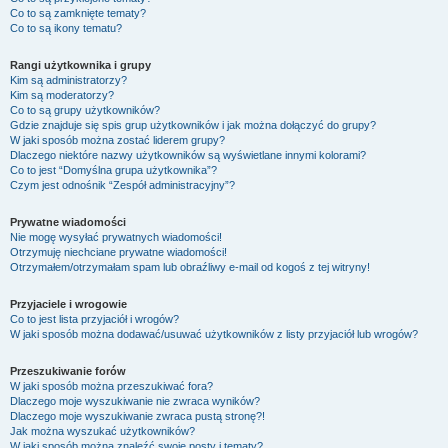
Co to są zamknięte tematy?
Co to są ikony tematu?
Rangi użytkownika i grupy
Kim są administratorzy?
Kim są moderatorzy?
Co to są grupy użytkowników?
Gdzie znajduje się spis grup użytkowników i jak można dołączyć do grupy?
W jaki sposób można zostać liderem grupy?
Dlaczego niektóre nazwy użytkowników są wyświetlane innymi kolorami?
Co to jest “Domyślna grupa użytkownika”?
Czym jest odnośnik “Zespół administracyjny”?
Prywatne wiadomości
Nie mogę wysyłać prywatnych wiadomości!
Otrzymuję niechciane prywatne wiadomości!
Otrzymałem/otrzymałam spam lub obraźliwy e-mail od kogoś z tej witryny!
Przyjaciele i wrogowie
Co to jest lista przyjaciół i wrogów?
W jaki sposób można dodawać/usuwać użytkowników z listy przyjaciół lub wrogów?
Przeszukiwanie forów
W jaki sposób można przeszukiwać fora?
Dlaczego moje wyszukiwanie nie zwraca wyników?
Dlaczego moje wyszukiwanie zwraca pustą stronę?!
Jak można wyszukać użytkowników?
W jaki sposób można znaleźć swoje posty i tematy?