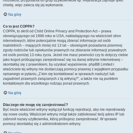
możliwość przypisania do grup użytkowników itp. Rejestracja zajmuje tylko
chwilę, więc zaleca się jej wykonanie.
Na górę
Co to jest COPPA?
COPPA, to skrót od Child Online Privacy and Protection Act – prawa
obowiązującego od 1998 roku w USA, nakładającego na właścicieli stron
internetowych, które potencjalnie mogą zbierać informacje od osób
małoletnich – mających mniej niż 13 lat – obowiązek posiadania pisemnej
zgody rodziców lub opiekunów prawnych na zbieranie informacji prywatnych
od osób poniżej 13 roku życia. Jeżeli nie masz pewności czy to dotyczy ciebie
jako kogoś próbującego zarejestrować się na danej witrynie internetowej –
skontaktuj się z prawnikiem, by uzyskać wyjaśnienie. phpBB Limited i
właściciele tej witryny nie dostarczają pomocy prawnej z wyjątkiem przypadku
opisanego w pytaniu „Z kim się kontaktować w sprawach nadużyć lub
zagadnień prawnych związanych z tą witryną?”, a także nie są punktem
kontaktowym dla wszelkiego rodzaju porad prawnych.
Na górę
Dlaczego nie mogę się zarejestrować?
Być może właściciel witryny wyłączył funkcję rejestracji, aby nie rejestrowały
się nowe osoby. Właściciel witryny mógł także zablokować twój adres IP lub
zabronił nazwy użytkownika, którą próbujesz zarejestrować. W sprawie
pomocy skontaktuj się z administratorem witryny.