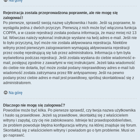
Na górę
Rejestracja została przeprowadzona poprawnie, ale nie mogę się
zalogować!
Po pierwsze, sprawdź swoją nazwę użytkownika i hasło. Jeśli są poprawne, to
wystąpiła jedna z dwóch przyczyn. Pierwszą z nich może być włączona funkcja
COPPA, a w czasie rejestracji została podana informacja, że masz mniej niż 13
lat. Wówczas należy wykonać instrukcje wysłane na twój adres e-mail. Jeśli nie
to było przyczyną, być może nie została aktywowana rejestracja. Niektóre
witryny przed pierwszym zalogowaniem wymagają aktywowania rejestracji
przez osobę rejestrującą się lub przez administratora. Informacja o tym była
wyświetlona podczas rejestracji. Jeśli została wysłana do ciebie wiadomość e-
mail, postępuj zgodnie z zawartymi w niej instrukcjami. Jeżeli taka wiadomość
do ciebie nie dotarła, być może został podany nieprawidłowy adres e-mail lub
wiadomość została zatrzymana przez filtr antyspamowy. Jeśli na pewno
podany przez ciebie adres e-mail jest prawidłowy, spróbuj skontaktować się z
administratorem.
Na górę
Dlaczego nie mogę się zalogować?
Powodów może być kilka. Po pierwsze sprawdź, czy twoja nazwa użytkownika
i hasło są prawidłowe. Jeżeli są prawidłowe, skontaktuj się z właścicielem
witryny i zapytaj, czy cię nie zablokowano. Istnieje też prawdopodobieństwo,
że problem powoduje błędna konfiguracja witryny, na której znajduje się forum.
Skontaktuj się z właścicielem witryny i powiadom go o tym problemie. Musi on
go naprawić.