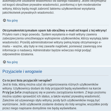
automatyczne usuwanie wiadomości od danego nadawcy. Jeżeli otrzymujesz
od kogoś obraźliwe prywatne wiadomości, poinformuj o tym moderatorów
witryny, którzy będą mogli zabronić takiemu użytkownikowi wysyłania
jakichkolwiek prywatnych wiadomości.
Na górę
Otrzymałem/otrzymałam spam lub obraźliwy e-mail od kogoś z tej witryny!
Przykro nam z tego powodu. System wysyłania e-maili witryny zawiera
zabezpieczenia umożliwiające wytropienie użytkowników, którzy wysyłają takie
wiadomości. Prześlij administratorowi witryny pełną kopię otrzymanego e-
maila – ważne, aby były w niej zawarte nagłówki, ponieważ zawierają one
informacje o nadawcy. Administrator będzie wówczas mógł podjąć
odpowiednie działania.
Na górę
Przyjaciele i wrogowie
Co to jest lista przyjaciół i wrogów?
Jest to lista, którą można użyć do organizowania różnych użytkowników
witryny. Użytkownicy dodani do listy przyjaciół będą wyświetleni na karcie
Przyjaciele
znajdującej się w panelu zarządzania kontem. Z tego poziomu
można szybko sprawdzić ich status, a także wysłać prywatną wiadomość.
Zależnie od używanego stylu witryny, posty tych użytkowników mogą być
wyróżniane. Jeśli użytkownik zostanie dodany do listy wrogów, wszystkie posty
przez niego napisane domyślnie nie będą wyświetlane.