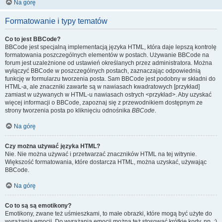
Na górę
Formatowanie i typy tematów
Co to jest BBCode?
BBCode jest specjalną implementacją języka HTML, która daje lepszą kontrolę
formatowania poszczególnych elementów w postach. Używanie BBCode na
forum jest uzależnione od ustawień określanych przez administratora. Można
wyłączyć BBCode w poszczególnych postach, zaznaczając odpowiednią
funkcję w formularzu tworzenia posta. Sam BBCode jest podobny w składni do
HTML-a, ale znaczniki zawarte są w nawiasach kwadratowych [przykład]
zamiast w używanych w HTML-u nawiasach ostrych <przykład>. Aby uzyskać
więcej informacji o BBCode, zapoznaj się z przewodnikiem dostępnym ze
strony tworzenia posta po kliknięciu odnośnika
BBCode
.
Na górę
Czy można używać języka HTML?
Nie. Nie można używać i przetwarzać znaczników HTML na tej witrynie.
Większość formatowania, które dostarcza HTML, można uzyskać, używając
BBCode.
Na górę
Co to są są emotikony?
Emotikony, zwane też uśmieszkami, to małe obrazki, które mogą być użyte do
wyrażania emocji. Do wyrażania emocji można też stosować krótkie kody, np. :)