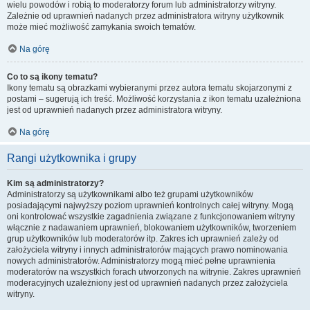
wielu powodów i robią to moderatorzy forum lub administratorzy witryny.
Zależnie od uprawnień nadanych przez administratora witryny użytkownik
może mieć możliwość zamykania swoich tematów.
Na górę
Co to są ikony tematu?
Ikony tematu są obrazkami wybieranymi przez autora tematu skojarzonymi z
postami – sugerują ich treść. Możliwość korzystania z ikon tematu uzależniona
jest od uprawnień nadanych przez administratora witryny.
Na górę
Rangi użytkownika i grupy
Kim są administratorzy?
Administratorzy są użytkownikami albo też grupami użytkowników
posiadającymi najwyższy poziom uprawnień kontrolnych całej witryny. Mogą
oni kontrolować wszystkie zagadnienia związane z funkcjonowaniem witryny
włącznie z nadawaniem uprawnień, blokowaniem użytkowników, tworzeniem
grup użytkowników lub moderatorów itp. Zakres ich uprawnień zależy od
założyciela witryny i innych administratorów mających prawo nominowania
nowych administratorów. Administratorzy mogą mieć pełne uprawnienia
moderatorów na wszystkich forach utworzonych na witrynie. Zakres uprawnień
moderacyjnych uzależniony jest od uprawnień nadanych przez założyciela
witryny.