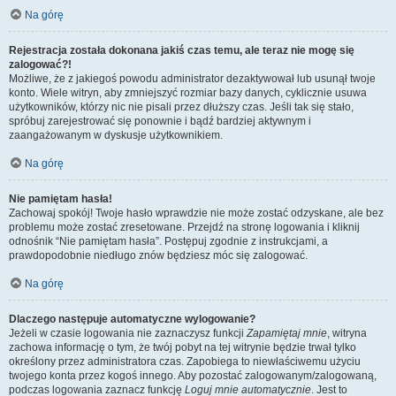
Na górę
Rejestracja została dokonana jakiś czas temu, ale teraz nie mogę się
zalogować?!
Możliwe, że z jakiegoś powodu administrator dezaktywował lub usunął twoje
konto. Wiele witryn, aby zmniejszyć rozmiar bazy danych, cyklicznie usuwa
użytkowników, którzy nic nie pisali przez dłuższy czas. Jeśli tak się stało,
spróbuj zarejestrować się ponownie i bądź bardziej aktywnym i
zaangażowanym w dyskusje użytkownikiem.
Na górę
Nie pamiętam hasła!
Zachowaj spokój! Twoje hasło wprawdzie nie może zostać odzyskane, ale bez
problemu może zostać zresetowane. Przejdź na stronę logowania i kliknij
odnośnik “Nie pamiętam hasła”. Postępuj zgodnie z instrukcjami, a
prawdopodobnie niedługo znów będziesz móc się zalogować.
Na górę
Dlaczego następuje automatyczne wylogowanie?
Jeżeli w czasie logowania nie zaznaczysz funkcji
Zapamiętaj mnie
, witryna
zachowa informację o tym, że twój pobyt na tej witrynie będzie trwał tylko
określony przez administratora czas. Zapobiega to niewłaściwemu użyciu
twojego konta przez kogoś innego. Aby pozostać zalogowanym/zalogowaną,
podczas logowania zaznacz funkcję
Loguj mnie automatycznie
. Jest to