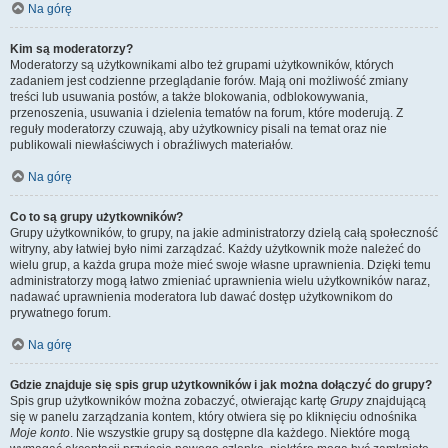
Na górę
Kim są moderatorzy?
Moderatorzy są użytkownikami albo też grupami użytkowników, których
zadaniem jest codzienne przeglądanie forów. Mają oni możliwość zmiany
treści lub usuwania postów, a także blokowania, odblokowywania,
przenoszenia, usuwania i dzielenia tematów na forum, które moderują. Z
reguły moderatorzy czuwają, aby użytkownicy pisali na temat oraz nie
publikowali niewłaściwych i obraźliwych materiałów.
Na górę
Co to są grupy użytkowników?
Grupy użytkowników, to grupy, na jakie administratorzy dzielą całą społeczność
witryny, aby łatwiej było nimi zarządzać. Każdy użytkownik może należeć do
wielu grup, a każda grupa może mieć swoje własne uprawnienia. Dzięki temu
administratorzy mogą łatwo zmieniać uprawnienia wielu użytkowników naraz,
nadawać uprawnienia moderatora lub dawać dostęp użytkownikom do
prywatnego forum.
Na górę
Gdzie znajduje się spis grup użytkowników i jak można dołączyć do grupy?
Spis grup użytkowników można zobaczyć, otwierając kartę
Grupy
znajdującą
się w panelu zarządzania kontem, który otwiera się po kliknięciu odnośnika
Moje konto
. Nie wszystkie grupy są dostępne dla każdego. Niektóre mogą