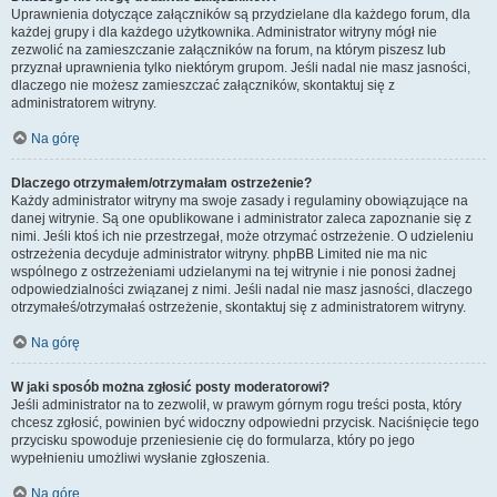
Uprawnienia dotyczące załączników są przydzielane dla każdego forum, dla
każdej grupy i dla każdego użytkownika. Administrator witryny mógł nie
zezwolić na zamieszczanie załączników na forum, na którym piszesz lub
przyznał uprawnienia tylko niektórym grupom. Jeśli nadal nie masz jasności,
dlaczego nie możesz zamieszczać załączników, skontaktuj się z
administratorem witryny.
Na górę
Dlaczego otrzymałem/otrzymałam ostrzeżenie?
Każdy administrator witryny ma swoje zasady i regulaminy obowiązujące na
danej witrynie. Są one opublikowane i administrator zaleca zapoznanie się z
nimi. Jeśli ktoś ich nie przestrzegał, może otrzymać ostrzeżenie. O udzieleniu
ostrzeżenia decyduje administrator witryny. phpBB Limited nie ma nic
wspólnego z ostrzeżeniami udzielanymi na tej witrynie i nie ponosi żadnej
odpowiedzialności związanej z nimi. Jeśli nadal nie masz jasności, dlaczego
otrzymałeś/otrzymałaś ostrzeżenie, skontaktuj się z administratorem witryny.
Na górę
W jaki sposób można zgłosić posty moderatorowi?
Jeśli administrator na to zezwolił, w prawym górnym rogu treści posta, który
chcesz zgłosić, powinien być widoczny odpowiedni przycisk. Naciśnięcie tego
przycisku spowoduje przeniesienie cię do formularza, który po jego
wypełnieniu umożliwi wysłanie zgłoszenia.
Na górę