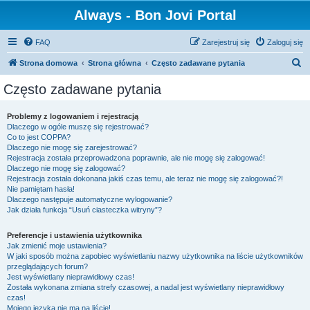
Always - Bon Jovi Portal
FAQ
Zarejestruj się
Zaloguj się
S
Strona domowa
Strona główna
Często zadawane pytania
z
Często zadawane pytania
u
k
Problemy z logowaniem i rejestracją
Dlaczego w ogóle muszę się rejestrować?
a
Co to jest COPPA?
j
Dlaczego nie mogę się zarejestrować?
Rejestracja została przeprowadzona poprawnie, ale nie mogę się zalogować!
Dlaczego nie mogę się zalogować?
Rejestracja została dokonana jakiś czas temu, ale teraz nie mogę się zalogować?!
Nie pamiętam hasła!
Dlaczego następuje automatyczne wylogowanie?
Jak działa funkcja “Usuń ciasteczka witryny”?
Preferencje i ustawienia użytkownika
Jak zmienić moje ustawienia?
W jaki sposób można zapobiec wyświetlaniu nazwy użytkownika na liście użytkowników
przeglądających forum?
Jest wyświetlany nieprawidłowy czas!
Została wykonana zmiana strefy czasowej, a nadal jest wyświetlany nieprawidłowy
czas!
Mojego języka nie ma na liście!