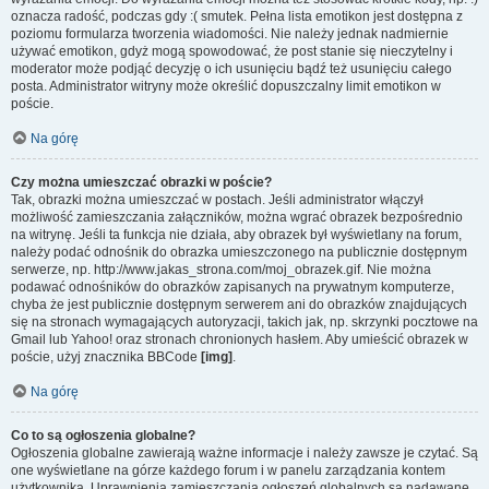
oznacza radość, podczas gdy :( smutek. Pełna lista emotikon jest dostępna z
poziomu formularza tworzenia wiadomości. Nie należy jednak nadmiernie
używać emotikon, gdyż mogą spowodować, że post stanie się nieczytelny i
moderator może podjąć decyzję o ich usunięciu bądź też usunięciu całego
posta. Administrator witryny może określić dopuszczalny limit emotikon w
poście.
Na górę
Czy można umieszczać obrazki w poście?
Tak, obrazki można umieszczać w postach. Jeśli administrator włączył
możliwość zamieszczania załączników, można wgrać obrazek bezpośrednio
na witrynę. Jeśli ta funkcja nie działa, aby obrazek był wyświetlany na forum,
należy podać odnośnik do obrazka umieszczonego na publicznie dostępnym
serwerze, np. http://www.jakas_strona.com/moj_obrazek.gif. Nie można
podawać odnośników do obrazków zapisanych na prywatnym komputerze,
chyba że jest publicznie dostępnym serwerem ani do obrazków znajdujących
się na stronach wymagających autoryzacji, takich jak, np. skrzynki pocztowe na
Gmail lub Yahoo! oraz stronach chronionych hasłem. Aby umieścić obrazek w
poście, użyj znacznika BBCode
[img]
.
Na górę
Co to są ogłoszenia globalne?
Ogłoszenia globalne zawierają ważne informacje i należy zawsze je czytać. Są
one wyświetlane na górze każdego forum i w panelu zarządzania kontem
użytkownika. Uprawnienia zamieszczania ogłoszeń globalnych są nadawane