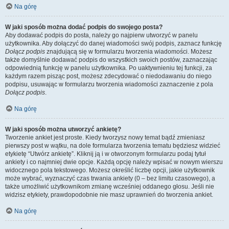
Na górę
W jaki sposób można dodać podpis do swojego posta?
Aby dodawać podpis do posta, należy go najpierw utworzyć w panelu
użytkownika. Aby dołączyć do danej wiadomości swój podpis, zaznacz funkcję
Dołącz podpis
znajdującą się w formularzu tworzenia wiadomości. Możesz
także domyślnie dodawać podpis do wszystkich swoich postów, zaznaczając
odpowiednią funkcję w panelu użytkownika. Po uaktywnieniu tej funkcji, za
każdym razem pisząc post, możesz zdecydować o niedodawaniu do niego
podpisu, usuwając w formularzu tworzenia wiadomości zaznaczenie z pola
Dołącz podpis
.
Na górę
W jaki sposób można utworzyć ankietę?
Tworzenie ankiet jest proste. Kiedy tworzysz nowy temat bądź zmieniasz
pierwszy post w wątku, na dole formularza tworzenia tematu będziesz widzieć
etykietę “Utwórz ankietę”. Kliknij ją i w otworzonym formularzu podaj tytuł
ankiety i co najmniej dwie opcje. Każdą opcję należy wpisać w nowym wierszu
widocznego pola tekstowego. Możesz określić liczbę opcji, jakie użytkownik
może wybrać, wyznaczyć czas trwania ankiety (0 – bez limitu czasowego), a
także umożliwić użytkownikom zmianę wcześniej oddanego głosu. Jeśli nie
widzisz etykiety, prawdopodobnie nie masz uprawnień do tworzenia ankiet.
Na górę