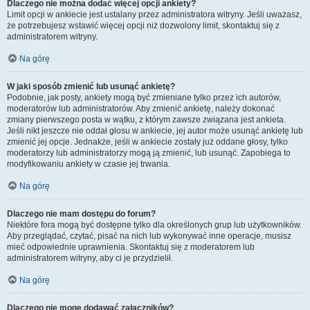
Dlaczego nie można dodać więcej opcji ankiety?
Limit opcji w ankiecie jest ustalany przez administratora witryny. Jeśli uważasz,
że potrzebujesz wstawić więcej opcji niż dozwolony limit, skontaktuj się z
administratorem witryny.
Na górę
W jaki sposób zmienić lub usunąć ankietę?
Podobnie, jak posty, ankiety mogą być zmieniane tylko przez ich autorów,
moderatorów lub administratorów. Aby zmienić ankietę, należy dokonać
zmiany pierwszego posta w wątku, z którym zawsze związana jest ankieta.
Jeśli nikt jeszcze nie oddał głosu w ankiecie, jej autor może usunąć ankietę lub
zmienić jej opcje. Jednakże, jeśli w ankiecie zostały już oddane głosy, tylko
moderatorzy lub administratorzy mogą ją zmienić, lub usunąć. Zapobiega to
modyfikowaniu ankiety w czasie jej trwania.
Na górę
Dlaczego nie mam dostępu do forum?
Niektóre fora mogą być dostępne tylko dla określonych grup lub użytkowników.
Aby przeglądać, czytać, pisać na nich lub wykonywać inne operacje, musisz
mieć odpowiednie uprawnienia. Skontaktuj się z moderatorem lub
administratorem witryny, aby ci je przydzielił.
Na górę
Dlaczego nie mogę dodawać załączników?