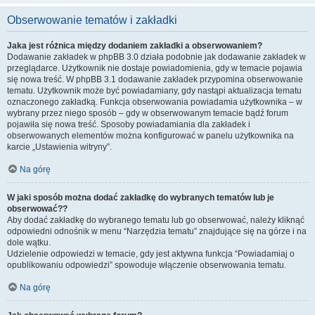
Obserwowanie tematów i zakładki
Jaka jest różnica między dodaniem zakładki a obserwowaniem?
Dodawanie zakładek w phpBB 3.0 działa podobnie jak dodawanie zakładek w
przeglądarce. Użytkownik nie dostaje powiadomienia, gdy w temacie pojawia
się nowa treść. W phpBB 3.1 dodawanie zakładek przypomina obserwowanie
tematu. Użytkownik może być powiadamiany, gdy nastąpi aktualizacja tematu
oznaczonego zakładką. Funkcja obserwowania powiadamia użytkownika – w
wybrany przez niego sposób – gdy w obserwowanym temacie bądź forum
pojawiła się nowa treść. Sposoby powiadamiania dla zakładek i
obserwowanych elementów można konfigurować w panelu użytkownika na
karcie „Ustawienia witryny”.
Na górę
W jaki sposób można dodać zakładkę do wybranych tematów lub je
obserwować??
Aby dodać zakładkę do wybranego tematu lub go obserwować, należy kliknąć
odpowiedni odnośnik w menu “Narzędzia tematu” znajdujące się na górze i na
dole wątku.
Udzielenie odpowiedzi w temacie, gdy jest aktywna funkcja “Powiadamiaj o
opublikowaniu odpowiedzi” spowoduje włączenie obserwowania tematu.
Na górę