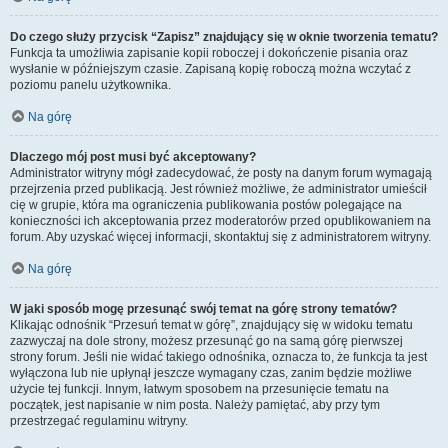
Do czego służy przycisk “Zapisz” znajdujący się w oknie tworzenia tematu?
Funkcja ta umożliwia zapisanie kopii roboczej i dokończenie pisania oraz
wysłanie w późniejszym czasie. Zapisaną kopię roboczą można wczytać z
poziomu panelu użytkownika.
Na górę
Dlaczego mój post musi być akceptowany?
Administrator witryny mógł zadecydować, że posty na danym forum wymagają
przejrzenia przed publikacją. Jest również możliwe, że administrator umieścił
cię w grupie, która ma ograniczenia publikowania postów polegające na
konieczności ich akceptowania przez moderatorów przed opublikowaniem na
forum. Aby uzyskać więcej informacji, skontaktuj się z administratorem witryny.
Na górę
W jaki sposób mogę przesunąć swój temat na górę strony tematów?
Klikając odnośnik “Przesuń temat w górę”, znajdujący się w widoku tematu
zazwyczaj na dole strony, możesz przesunąć go na samą górę pierwszej
strony forum. Jeśli nie widać takiego odnośnika, oznacza to, że funkcja ta jest
wyłączona lub nie upłynął jeszcze wymagany czas, zanim będzie możliwe
użycie tej funkcji. Innym, łatwym sposobem na przesunięcie tematu na
początek, jest napisanie w nim posta. Należy pamiętać, aby przy tym
przestrzegać regulaminu witryny.