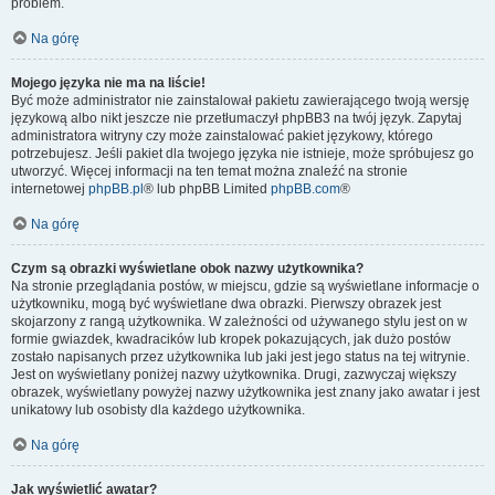
problem.
Na górę
Mojego języka nie ma na liście!
Być może administrator nie zainstalował pakietu zawierającego twoją wersję
językową albo nikt jeszcze nie przetłumaczył phpBB3 na twój język. Zapytaj
administratora witryny czy może zainstalować pakiet językowy, którego
potrzebujesz. Jeśli pakiet dla twojego języka nie istnieje, może spróbujesz go
utworzyć. Więcej informacji na ten temat można znaleźć na stronie
internetowej
phpBB.pl
® lub phpBB Limited
phpBB.com
®
Na górę
Czym są obrazki wyświetlane obok nazwy użytkownika?
Na stronie przeglądania postów, w miejscu, gdzie są wyświetlane informacje o
użytkowniku, mogą być wyświetlane dwa obrazki. Pierwszy obrazek jest
skojarzony z rangą użytkownika. W zależności od używanego stylu jest on w
formie gwiazdek, kwadracików lub kropek pokazujących, jak dużo postów
zostało napisanych przez użytkownika lub jaki jest jego status na tej witrynie.
Jest on wyświetlany poniżej nazwy użytkownika. Drugi, zazwyczaj większy
obrazek, wyświetlany powyżej nazwy użytkownika jest znany jako awatar i jest
unikatowy lub osobisty dla każdego użytkownika.
Na górę
Jak wyświetlić awatar?