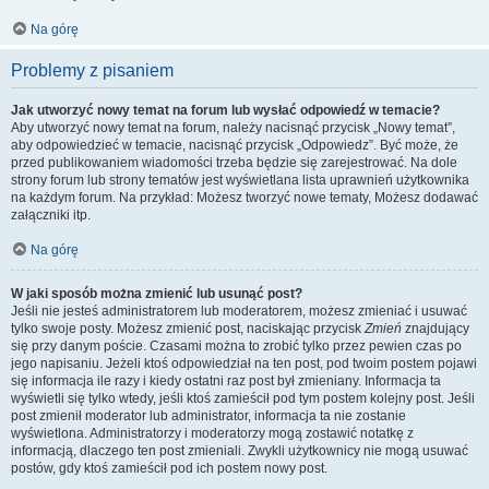
Na górę
Problemy z pisaniem
Jak utworzyć nowy temat na forum lub wysłać odpowiedź w temacie?
Aby utworzyć nowy temat na forum, należy nacisnąć przycisk „Nowy temat”,
aby odpowiedzieć w temacie, nacisnąć przycisk „Odpowiedz”. Być może, że
przed publikowaniem wiadomości trzeba będzie się zarejestrować. Na dole
strony forum lub strony tematów jest wyświetlana lista uprawnień użytkownika
na każdym forum. Na przykład: Możesz tworzyć nowe tematy, Możesz dodawać
załączniki itp.
Na górę
W jaki sposób można zmienić lub usunąć post?
Jeśli nie jesteś administratorem lub moderatorem, możesz zmieniać i usuwać
tylko swoje posty. Możesz zmienić post, naciskając przycisk
Zmień
znajdujący
się przy danym poście. Czasami można to zrobić tylko przez pewien czas po
jego napisaniu. Jeżeli ktoś odpowiedział na ten post, pod twoim postem pojawi
się informacja ile razy i kiedy ostatni raz post był zmieniany. Informacja ta
wyświetli się tylko wtedy, jeśli ktoś zamieścił pod tym postem kolejny post. Jeśli
post zmienił moderator lub administrator, informacja ta nie zostanie
wyświetlona. Administratorzy i moderatorzy mogą zostawić notatkę z
informacją, dlaczego ten post zmieniali. Zwykli użytkownicy nie mogą usuwać
postów, gdy ktoś zamieścił pod ich postem nowy post.