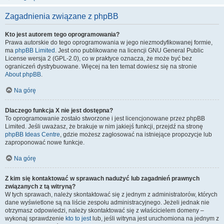
Zagadnienia związane z phpBB
Kto jest autorem tego oprogramowania?
Prawa autorskie do tego oprogramowania w jego niezmodyfikowanej formie,
ma
phpBB Limited
. Jest ono publikowane na licencji GNU General Public
License wersja 2 (GPL-2.0), co w praktyce oznacza, że może być bez
ograniczeń dystrybuowane. Więcej na ten temat dowiesz się na stronie
About phpBB
.
Na górę
Dlaczego funkcja X nie jest dostępna?
To oprogramowanie zostało stworzone i jest licencjonowane przez phpBB
Limited. Jeśli uważasz, że brakuje w nim jakiejś funkcji, przejdź na stronę
phpBB Ideas Centre
, gdzie możesz zagłosować na istniejące propozycje lub
zaproponować nowe funkcje.
Na górę
Z kim się kontaktować w sprawach nadużyć lub zagadnień prawnych
związanych z tą witryną?
W tych sprawach, należy skontaktować się z jednym z administratorów, których
dane wyświetlone są na liście zespołu administracyjnego. Jeżeli jednak nie
otrzymasz odpowiedzi, należy skontaktować się z właścicielem domeny –
wykonaj sprawdzenie
kto to jest
lub, jeśli witryna jest uruchomiona na jednym z