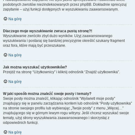
podobnych zwrotów niezindeksowanych przez phpBB. Dokładnie sprecyzuj
zapytanie – użyj funkcji dostępnych w wyszukiwaniu zaawansowanym.
Na górę
Dlaczego moje wyszukiwanie zwraca pustą stronę?!
Wyszukiwanie zwróciło zbyt dużo wyników. Użyj zaawansowanego
wyszukiwania i postaraj się bardziej precyzyjnie określić szukany fragment
oraz fora, które mają być przeszukane.
Na górę
Jak można wyszukać użytkowników?
Przejdź na stronę “Użytkownicy” i kliknij odnośnik “Znajdź użytkownika”.
Na górę
W jaki sposób można znaleźć swoje posty i tematy?
Swoje posty można znaleźć, klikając odnośnik “Wyświetl moje posty”
znajdujący się w panelu zarządzania kontem lub odnośnik “Posty użytkownika”
na stronie swojego profilu lub wybierając „Twoje posty” z menu „Więcej…”
znajdującego się w górnym lewym rogu witryny. Jeśli chcesz wyszukać swoje
tematy, użyj strony wyszukiwania zaawansowanego i skorzystaj z
odpowiednich funkcji.
Na górę