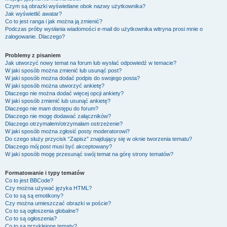
Czym są obrazki wyświetlane obok nazwy użytkownika?
Jak wyświetlić awatar?
Co to jest ranga i jak można ją zmienić?
Podczas próby wysłania wiadomości e-mail do użytkownika witryna prosi mnie o
zalogowanie. Dlaczego?
Problemy z pisaniem
Jak utworzyć nowy temat na forum lub wysłać odpowiedź w temacie?
W jaki sposób można zmienić lub usunąć post?
W jaki sposób można dodać podpis do swojego posta?
W jaki sposób można utworzyć ankietę?
Dlaczego nie można dodać więcej opcji ankiety?
W jaki sposób zmienić lub usunąć ankietę?
Dlaczego nie mam dostępu do forum?
Dlaczego nie mogę dodawać załączników?
Dlaczego otrzymałem/otrzymałam ostrzeżenie?
W jaki sposób można zgłosić posty moderatorowi?
Do czego służy przycisk “Zapisz” znajdujący się w oknie tworzenia tematu?
Dlaczego mój post musi być akceptowany?
W jaki sposób mogę przesunąć swój temat na górę strony tematów?
Formatowanie i typy tematów
Co to jest BBCode?
Czy można używać języka HTML?
Co to są są emotikony?
Czy można umieszczać obrazki w poście?
Co to są ogłoszenia globalne?
Co to są ogłoszenia?
Co to są przyklejone tematy?