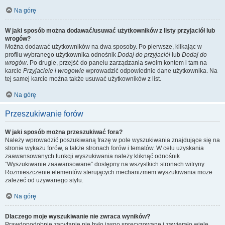
Na górę
W jaki sposób można dodawać/usuwać użytkowników z listy przyjaciół lub
wrogów?
Można dodawać użytkowników na dwa sposoby. Po pierwsze, klikając w
profilu wybranego użytkownika odnośnik
Dodaj do przyjaciół
lub
Dodaj do
wrogów
. Po drugie, przejść do panelu zarządzania swoim kontem i tam na
karcie
Przyjaciele i wrogowie
wprowadzić odpowiednie dane użytkownika. Na
tej samej karcie można także usuwać użytkowników z list.
Na górę
Przeszukiwanie forów
W jaki sposób można przeszukiwać fora?
Należy wprowadzić poszukiwaną frazę w pole wyszukiwania znajdujące się na
stronie wykazu forów, a także stronach forów i tematów. W celu uzyskania
zaawansowanych funkcji wyszukiwania należy kliknąć odnośnik
“Wyszukiwanie zaawansowane” dostępny na wszystkich stronach witryny.
Rozmieszczenie elementów sterujących mechanizmem wyszukiwania może
zależeć od używanego stylu.
Na górę
Dlaczego moje wyszukiwanie nie zwraca wyników?
Prawdopodobnie zapytanie nie było jasno sprecyzowane i zawierało wiele