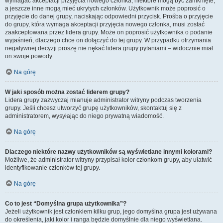
wymagać akceptacji przyjęcia nowego członka, niektóre mogą być zamknięte,
a jeszcze inne mogą mieć ukrytych członków. Użytkownik może poprosić o
przyjęcie do danej grupy, naciskając odpowiedni przycisk. Prośba o przyjęcie
do grupy, która wymaga akceptacji przyjęcia nowego członka, musi zostać
zaakceptowana przez lidera grupy. Może on poprosić użytkownika o podanie
wyjaśnień, dlaczego chce on dołączyć do tej grupy. W przypadku otrzymania
negatywnej decyzji proszę nie nękać lidera grupy pytaniami – widocznie miał
on swoje powody.
Na górę
W jaki sposób można zostać liderem grupy?
Lidera grupy zazwyczaj mianuje administrator witryny podczas tworzenia
grupy. Jeśli chcesz utworzyć grupę użytkowników, skontaktuj się z
administratorem, wysyłając do niego prywatną wiadomość.
Na górę
Dlaczego niektóre nazwy użytkowników są wyświetlane innymi kolorami?
Możliwe, że administrator witryny przypisał kolor członkom grupy, aby ułatwić
identyfikowanie członków tej grupy.
Na górę
Co to jest “Domyślna grupa użytkownika”?
Jeżeli użytkownik jest członkiem kilku grup, jego domyślna grupa jest używana
do określenia, jaki kolor i ranga będzie domyślnie dla niego wyświetlana.