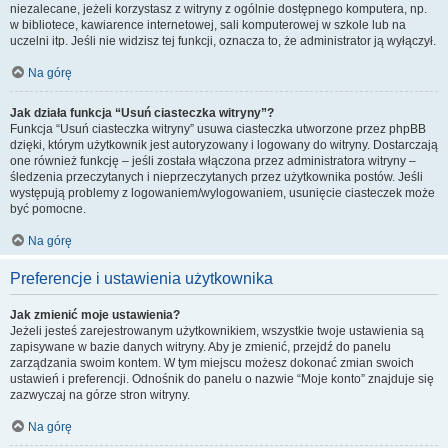
niezalecane, jeżeli korzystasz z witryny z ogólnie dostępnego komputera, np.
w bibliotece, kawiarence internetowej, sali komputerowej w szkole lub na
uczelni itp. Jeśli nie widzisz tej funkcji, oznacza to, że administrator ją wyłączył.
Na górę
Jak działa funkcja “Usuń ciasteczka witryny”?
Funkcja “Usuń ciasteczka witryny” usuwa ciasteczka utworzone przez phpBB
dzięki, którym użytkownik jest autoryzowany i logowany do witryny. Dostarczają
one również funkcję – jeśli została włączona przez administratora witryny –
śledzenia przeczytanych i nieprzeczytanych przez użytkownika postów. Jeśli
występują problemy z logowaniem/wylogowaniem, usunięcie ciasteczek może
być pomocne.
Na górę
Preferencje i ustawienia użytkownika
Jak zmienić moje ustawienia?
Jeżeli jesteś zarejestrowanym użytkownikiem, wszystkie twoje ustawienia są
zapisywane w bazie danych witryny. Aby je zmienić, przejdź do panelu
zarządzania swoim kontem. W tym miejscu możesz dokonać zmian swoich
ustawień i preferencji. Odnośnik do panelu o nazwie “Moje konto” znajduje się
zazwyczaj na górze stron witryny.
Na górę