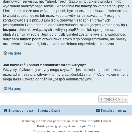
darmowych serwisów, np. Yahoo!, free.fr, f2s.com, itp., z kierownictwem lub
wydziałem nadużyć tego serwisu. Absolutnie
nie należy
do kompetencji phpBB
Limited i nie może ona w żaden sposób być obarczana odpowiedzialnością za
to w jaki sposób, gdzie lub przez kogo ta witryna jest używana. Proszę nie
kontaktować się z phpBB Limited w sprawach zagadnień prawnych
(wstrzymania i zaniechania, odpowiedzialności, szkalujących komentarzy itp.)
bezpośrednio nie związanych
z witryną phpBB.com lub oprogramowaniem
phpBB samym w sobie. Jeśli do phpBB Limited zostanie wysłana wiadomość
dotycząca
innych podmiotów
używających tego oprogramowania, nie należy
oczekiwać odpowiedzi, lub zostanie udzielona odpowiedź lakoniczna.
Na górę
Jak nawiązać kontakt z administratorem witryny?
Wszyscy użytkownicy witryny mogą używać – jeśli funkcja ta jest włączona
przez administratora witryny – formularza „Kontakt z nami”. Członkowie witryny
mogą także używać odnośnika „Zespół administracyjny”.
Na górę
Przejdź do
Strona domowa
Strona główna
Kontakt z nami
Technologię dostarcza
phpBB
® Forum Software © phpBB Limited
Polski pakiet językowy dostarcza
phpBB.pl
Zasady ochrony danych osobowych
|
Regulamin