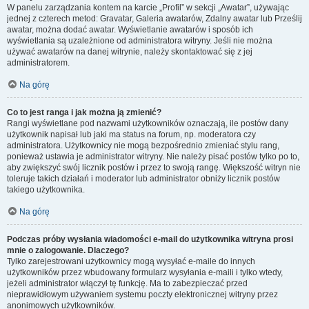
W panelu zarządzania kontem na karcie „Profil” w sekcji „Awatar”, używając
jednej z czterech metod: Gravatar, Galeria awatarów, Zdalny awatar lub Prześlij
awatar, można dodać awatar. Wyświetlanie awatarów i sposób ich
wyświetlania są uzależnione od administratora witryny. Jeśli nie można
używać awatarów na danej witrynie, należy skontaktować się z jej
administratorem.
Na górę
Co to jest ranga i jak można ją zmienić?
Rangi wyświetlane pod nazwami użytkowników oznaczają, ile postów dany
użytkownik napisał lub jaki ma status na forum, np. moderatora czy
administratora. Użytkownicy nie mogą bezpośrednio zmieniać stylu rang,
ponieważ ustawia je administrator witryny. Nie należy pisać postów tylko po to,
aby zwiększyć swój licznik postów i przez to swoją rangę. Większość witryn nie
toleruje takich działań i moderator lub administrator obniży licznik postów
takiego użytkownika.
Na górę
Podczas próby wysłania wiadomości e-mail do użytkownika witryna prosi
mnie o zalogowanie. Dlaczego?
Tylko zarejestrowani użytkownicy mogą wysyłać e-maile do innych
użytkowników przez wbudowany formularz wysyłania e-maili i tylko wtedy,
jeżeli administrator włączył tę funkcję. Ma to zabezpieczać przed
nieprawidłowym używaniem systemu poczty elektronicznej witryny przez
anonimowych użytkowników.