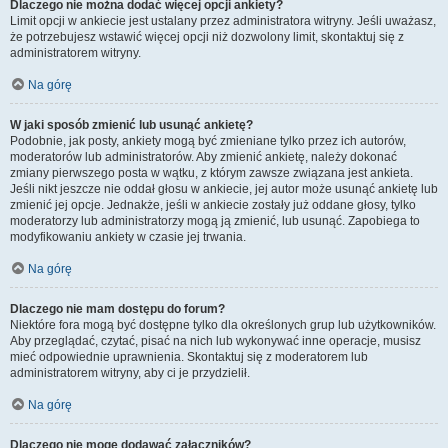
Dlaczego nie można dodać więcej opcji ankiety?
Limit opcji w ankiecie jest ustalany przez administratora witryny. Jeśli uważasz,
że potrzebujesz wstawić więcej opcji niż dozwolony limit, skontaktuj się z
administratorem witryny.
Na górę
W jaki sposób zmienić lub usunąć ankietę?
Podobnie, jak posty, ankiety mogą być zmieniane tylko przez ich autorów,
moderatorów lub administratorów. Aby zmienić ankietę, należy dokonać
zmiany pierwszego posta w wątku, z którym zawsze związana jest ankieta.
Jeśli nikt jeszcze nie oddał głosu w ankiecie, jej autor może usunąć ankietę lub
zmienić jej opcje. Jednakże, jeśli w ankiecie zostały już oddane głosy, tylko
moderatorzy lub administratorzy mogą ją zmienić, lub usunąć. Zapobiega to
modyfikowaniu ankiety w czasie jej trwania.
Na górę
Dlaczego nie mam dostępu do forum?
Niektóre fora mogą być dostępne tylko dla określonych grup lub użytkowników.
Aby przeglądać, czytać, pisać na nich lub wykonywać inne operacje, musisz
mieć odpowiednie uprawnienia. Skontaktuj się z moderatorem lub
administratorem witryny, aby ci je przydzielił.
Na górę
Dlaczego nie mogę dodawać załączników?