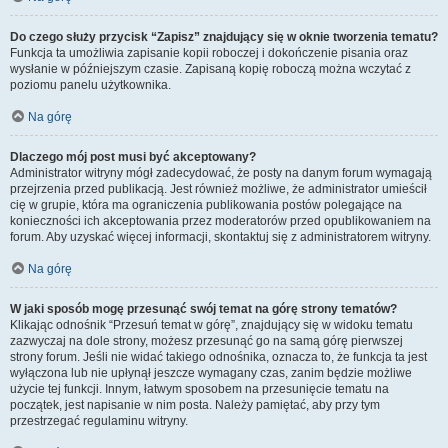
Do czego służy przycisk “Zapisz” znajdujący się w oknie tworzenia tematu?
Funkcja ta umożliwia zapisanie kopii roboczej i dokończenie pisania oraz
wysłanie w późniejszym czasie. Zapisaną kopię roboczą można wczytać z
poziomu panelu użytkownika.
Na górę
Dlaczego mój post musi być akceptowany?
Administrator witryny mógł zadecydować, że posty na danym forum wymagają
przejrzenia przed publikacją. Jest również możliwe, że administrator umieścił
cię w grupie, która ma ograniczenia publikowania postów polegające na
konieczności ich akceptowania przez moderatorów przed opublikowaniem na
forum. Aby uzyskać więcej informacji, skontaktuj się z administratorem witryny.
Na górę
W jaki sposób mogę przesunąć swój temat na górę strony tematów?
Klikając odnośnik “Przesuń temat w górę”, znajdujący się w widoku tematu
zazwyczaj na dole strony, możesz przesunąć go na samą górę pierwszej
strony forum. Jeśli nie widać takiego odnośnika, oznacza to, że funkcja ta jest
wyłączona lub nie upłynął jeszcze wymagany czas, zanim będzie możliwe
użycie tej funkcji. Innym, łatwym sposobem na przesunięcie tematu na
początek, jest napisanie w nim posta. Należy pamiętać, aby przy tym
przestrzegać regulaminu witryny.