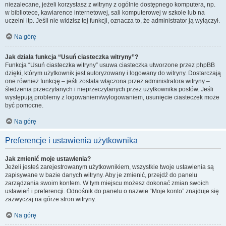
niezalecane, jeżeli korzystasz z witryny z ogólnie dostępnego komputera, np.
w bibliotece, kawiarence internetowej, sali komputerowej w szkole lub na
uczelni itp. Jeśli nie widzisz tej funkcji, oznacza to, że administrator ją wyłączył.
Na górę
Jak działa funkcja “Usuń ciasteczka witryny”?
Funkcja “Usuń ciasteczka witryny” usuwa ciasteczka utworzone przez phpBB
dzięki, którym użytkownik jest autoryzowany i logowany do witryny. Dostarczają
one również funkcję – jeśli została włączona przez administratora witryny –
śledzenia przeczytanych i nieprzeczytanych przez użytkownika postów. Jeśli
występują problemy z logowaniem/wylogowaniem, usunięcie ciasteczek może
być pomocne.
Na górę
Preferencje i ustawienia użytkownika
Jak zmienić moje ustawienia?
Jeżeli jesteś zarejestrowanym użytkownikiem, wszystkie twoje ustawienia są
zapisywane w bazie danych witryny. Aby je zmienić, przejdź do panelu
zarządzania swoim kontem. W tym miejscu możesz dokonać zmian swoich
ustawień i preferencji. Odnośnik do panelu o nazwie “Moje konto” znajduje się
zazwyczaj na górze stron witryny.
Na górę