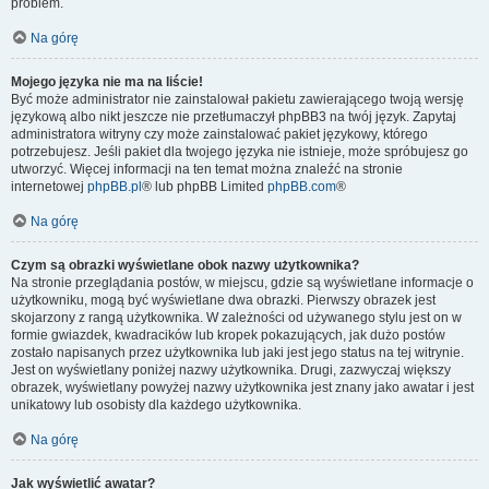
problem.
Na górę
Mojego języka nie ma na liście!
Być może administrator nie zainstalował pakietu zawierającego twoją wersję
językową albo nikt jeszcze nie przetłumaczył phpBB3 na twój język. Zapytaj
administratora witryny czy może zainstalować pakiet językowy, którego
potrzebujesz. Jeśli pakiet dla twojego języka nie istnieje, może spróbujesz go
utworzyć. Więcej informacji na ten temat można znaleźć na stronie
internetowej
phpBB.pl
® lub phpBB Limited
phpBB.com
®
Na górę
Czym są obrazki wyświetlane obok nazwy użytkownika?
Na stronie przeglądania postów, w miejscu, gdzie są wyświetlane informacje o
użytkowniku, mogą być wyświetlane dwa obrazki. Pierwszy obrazek jest
skojarzony z rangą użytkownika. W zależności od używanego stylu jest on w
formie gwiazdek, kwadracików lub kropek pokazujących, jak dużo postów
zostało napisanych przez użytkownika lub jaki jest jego status na tej witrynie.
Jest on wyświetlany poniżej nazwy użytkownika. Drugi, zazwyczaj większy
obrazek, wyświetlany powyżej nazwy użytkownika jest znany jako awatar i jest
unikatowy lub osobisty dla każdego użytkownika.
Na górę
Jak wyświetlić awatar?