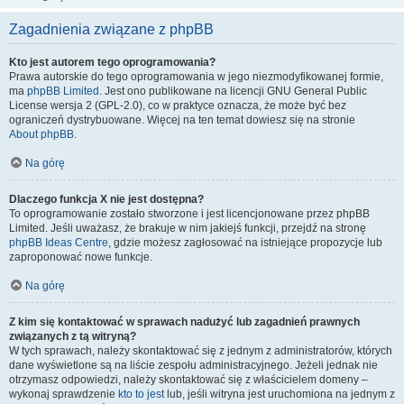
Zagadnienia związane z phpBB
Kto jest autorem tego oprogramowania?
Prawa autorskie do tego oprogramowania w jego niezmodyfikowanej formie,
ma
phpBB Limited
. Jest ono publikowane na licencji GNU General Public
License wersja 2 (GPL-2.0), co w praktyce oznacza, że może być bez
ograniczeń dystrybuowane. Więcej na ten temat dowiesz się na stronie
About phpBB
.
Na górę
Dlaczego funkcja X nie jest dostępna?
To oprogramowanie zostało stworzone i jest licencjonowane przez phpBB
Limited. Jeśli uważasz, że brakuje w nim jakiejś funkcji, przejdź na stronę
phpBB Ideas Centre
, gdzie możesz zagłosować na istniejące propozycje lub
zaproponować nowe funkcje.
Na górę
Z kim się kontaktować w sprawach nadużyć lub zagadnień prawnych
związanych z tą witryną?
W tych sprawach, należy skontaktować się z jednym z administratorów, których
dane wyświetlone są na liście zespołu administracyjnego. Jeżeli jednak nie
otrzymasz odpowiedzi, należy skontaktować się z właścicielem domeny –
wykonaj sprawdzenie
kto to jest
lub, jeśli witryna jest uruchomiona na jednym z