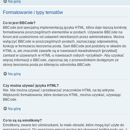
Na górę
Formatowanie i typy tematów
Co to jest BBCode?
BBCode jest specjalną implementacją języka HTML, która daje lepszą kontrolę
formatowania poszczególnych elementów w postach. Używanie BBCode na
forum jest uzależnione od ustawień określanych przez administratora. Można
wyłączyć BBCode w poszczególnych postach, zaznaczając odpowiednią
funkcję w formularzu tworzenia posta. Sam BBCode jest podobny w składni do
HTML-a, ale znaczniki zawarte są w nawiasach kwadratowych [przykład]
zamiast w używanych w HTML-u nawiasach ostrych <przykład>. Aby uzyskać
więcej informacji o BBCode, zapoznaj się z przewodnikiem dostępnym ze
strony tworzenia posta po kliknięciu odnośnika
BBCode
.
Na górę
Czy można używać języka HTML?
Nie. Nie można używać i przetwarzać znaczników HTML na tej witrynie.
Większość formatowania, które dostarcza HTML, można uzyskać, używając
BBCode.
Na górę
Co to są są emotikony?
Emotikony, zwane też uśmieszkami, to małe obrazki, które mogą być użyte do
wyrażania emocji. Do wyrażania emocji można też stosować krótkie kody, np. :)