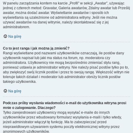
W panelu zarządzania kontem na karcie „Profil” w sekcji „Awatar”, używając
jednej z czterech metod: Gravatar, Galeria awatarów, Zdalny awatar lub Prześlij
awatar, można dodać awatar. Wyświetlanie awatarów i sposób ich
wyświetlania są uzależnione od administratora witryny. Jeśli nie można
używać awatarów na danej witrynie, należy skontaktować się z jej
administratorem.
Na górę
Co to jest ranga i jak można ją zmienić?
Rangi wyświetlane pod nazwami użytkowników oznaczają, ile postów dany
użytkownik napisał lub jaki ma status na forum, np. moderatora czy
administratora. Użytkownicy nie mogą bezpośrednio zmieniać stylu rang,
ponieważ ustawia je administrator witryny. Nie należy pisać postów tylko po to,
aby zwiększyć swój licznik postów i przez to swoją rangę. Większość witryn nie
toleruje takich działań i moderator lub administrator obniży licznik postów
takiego użytkownika.
Na górę
Podczas próby wysłania wiadomości e-mail do użytkownika witryna prosi
mnie o zalogowanie. Dlaczego?
Tylko zarejestrowani użytkownicy mogą wysyłać e-maile do innych
użytkowników przez wbudowany formularz wysyłania e-maili i tylko wtedy,
jeżeli administrator włączył tę funkcję. Ma to zabezpieczać przed
nieprawidłowym używaniem systemu poczty elektronicznej witryny przez
anonimowych użytkowników.