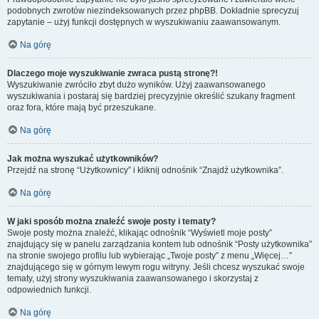
podobnych zwrotów niezindeksowanych przez phpBB. Dokładnie sprecyzuj
zapytanie – użyj funkcji dostępnych w wyszukiwaniu zaawansowanym.
Na górę
Dlaczego moje wyszukiwanie zwraca pustą stronę?!
Wyszukiwanie zwróciło zbyt dużo wyników. Użyj zaawansowanego
wyszukiwania i postaraj się bardziej precyzyjnie określić szukany fragment
oraz fora, które mają być przeszukane.
Na górę
Jak można wyszukać użytkowników?
Przejdź na stronę “Użytkownicy” i kliknij odnośnik “Znajdź użytkownika”.
Na górę
W jaki sposób można znaleźć swoje posty i tematy?
Swoje posty można znaleźć, klikając odnośnik “Wyświetl moje posty”
znajdujący się w panelu zarządzania kontem lub odnośnik “Posty użytkownika”
na stronie swojego profilu lub wybierając „Twoje posty” z menu „Więcej…”
znajdującego się w górnym lewym rogu witryny. Jeśli chcesz wyszukać swoje
tematy, użyj strony wyszukiwania zaawansowanego i skorzystaj z
odpowiednich funkcji.
Na górę