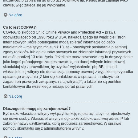
możliwość przypisania do grup użytkowników itp. Rejestracja zajmuje tylko
chwilę, więc zaleca się jej wykonanie.
Na górę
Co to jest COPPA?
COPPA, to skrót od Child Online Privacy and Protection Act – prawa
obowiązującego od 1998 roku w USA, nakładającego na właścicieli stron
internetowych, które potencjalnie mogą zbierać informacje od osób
małoletnich – mających mniej niż 13 lat – obowiązek posiadania pisemnej
zgody rodziców lub opiekunów prawnych na zbieranie informacji prywatnych
od osób poniżej 13 roku życia. Jeżeli nie masz pewności czy to dotyczy ciebie
jako kogoś próbującego zarejestrować się na danej witrynie internetowej –
skontaktuj się z prawnikiem, by uzyskać wyjaśnienie. phpBB Limited i
właściciele tej witryny nie dostarczają pomocy prawnej z wyjątkiem przypadku
opisanego w pytaniu „Z kim się kontaktować w sprawach nadużyć lub
zagadnień prawnych związanych z tą witryną?”, a także nie są punktem
kontaktowym dla wszelkiego rodzaju porad prawnych.
Na górę
Dlaczego nie mogę się zarejestrować?
Być może właściciel witryny wyłączył funkcję rejestracji, aby nie rejestrowały
się nowe osoby. Właściciel witryny mógł także zablokować twój adres IP lub
zabronił nazwy użytkownika, którą próbujesz zarejestrować. W sprawie
pomocy skontaktuj się z administratorem witryny.