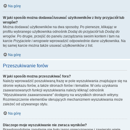
Na górę
W jaki sposób można dodawać/usuwać użytkowników z listy przyjaciół lub
wrogów?
Można dodawać użytkowników na dwa sposoby. Po pierwsze, klikając w
profilu wybranego użytkownika odnośnik
Dodaj do przyjaciół
lub
Dodaj do
wrogów
. Po drugie, przejść do panelu zarządzania swoim kontem i tam na
karcie
Przyjaciele i wrogowie
wprowadzić odpowiednie dane użytkownika. Na
tej samej karcie można także usuwać użytkowników z list.
Na górę
Przeszukiwanie forów
W jaki sposób można przeszukiwać fora?
Należy wprowadzić poszukiwaną frazę w pole wyszukiwania znajdujące się na
stronie wykazu forów, a także stronach forów i tematów. W celu uzyskania
zaawansowanych funkcji wyszukiwania należy kliknąć odnośnik
“Wyszukiwanie zaawansowane” dostępny na wszystkich stronach witryny.
Rozmieszczenie elementów sterujących mechanizmem wyszukiwania może
zależeć od używanego stylu.
Na górę
Dlaczego moje wyszukiwanie nie zwraca wyników?
Prawdopodobnie zapytanie nie było jasno sprecyzowane i zawierało wiele