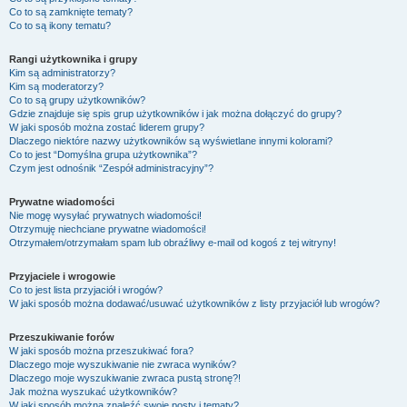
Co to są zamknięte tematy?
Co to są ikony tematu?
Rangi użytkownika i grupy
Kim są administratorzy?
Kim są moderatorzy?
Co to są grupy użytkowników?
Gdzie znajduje się spis grup użytkowników i jak można dołączyć do grupy?
W jaki sposób można zostać liderem grupy?
Dlaczego niektóre nazwy użytkowników są wyświetlane innymi kolorami?
Co to jest “Domyślna grupa użytkownika”?
Czym jest odnośnik “Zespół administracyjny”?
Prywatne wiadomości
Nie mogę wysyłać prywatnych wiadomości!
Otrzymuję niechciane prywatne wiadomości!
Otrzymałem/otrzymałam spam lub obraźliwy e-mail od kogoś z tej witryny!
Przyjaciele i wrogowie
Co to jest lista przyjaciół i wrogów?
W jaki sposób można dodawać/usuwać użytkowników z listy przyjaciół lub wrogów?
Przeszukiwanie forów
W jaki sposób można przeszukiwać fora?
Dlaczego moje wyszukiwanie nie zwraca wyników?
Dlaczego moje wyszukiwanie zwraca pustą stronę?!
Jak można wyszukać użytkowników?
W jaki sposób można znaleźć swoje posty i tematy?