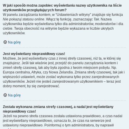
W jaki sposób można zapobiec wyświetlaniu nazwy użytkownika na liście
użytkowników przeglądających forum?
W panelu zarządzania kontem, w “Ustawieniach witryny” znajduje się funkcja
Nie pokazuj statusu online
. Włącz tę funkcję, zaznaczając
Tak
. Nazwa
użytkownika będzie wyświetlana tylko dla administratorów, moderatorów i dla
ciebie. Twoja obecność na witrynie będzie wykazana w liczbie ukrytych
użytkowników.
Na górę
Jest wyświetlany nieprawidłowy czas!
Możliwe, że jest wyświetlany czas z innej strefy czasowej, niż ta, w której się
znajdujesz. Jeśli tak właśnie jest, przejdź do panelu zarządzania kontem i
zmień strefę czasową, tak aby była zgodna z twoim miejscem pobytu. Np.
Europa centralna, Afryka, czy Nowa Zelandia. Zmiana strefy czasowej, tak jak i
większości ustawień, może zostać wykonana tylko przez zarejestrowanych
użytkowników. Jeżeli nie jesteś zarejestrowanym użytkownikiem – teraz jest
dobry moment, by się zarejestrować.
Na górę
Została wykonana zmiana strefy czasowej, a nadal jest wyświetlany
nieprawidłowy czas!
Jeżeli na pewno strefa czasowa została ustawiona prawidłowo, a czas nadal
jest wyświetlany nieprawidłowo, oznacza to, że czas na serwerze jest
ustawiony nieprawidłowo. Poinformuj o tym administratora, by naprawił