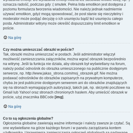
oznacza radość, podczas gdy :( smutek. Pełna lista emotikon jest dostępna z
poziomu formularza tworzenia wiadomości. Nie należy jednak nadmiernie
używać emotikon, gdyż mogą spowodować, że post stanie się nieczytelny i
moderator może podjąć decyzję o ich usunięciu bądź też usunięciu całego
posta. Administrator witryny może określić dopuszczalny limit emotikon w
poście.
Na górę
Czy można umieszczać obrazki w poście?
Tak, obrazki można umieszczać w postach. Jeśli administrator włączył
możliwość zamieszczania załączników, można wgrać obrazek bezpośrednio
na witrynę. Jeśli ta funkcja nie działa, aby obrazek był wyświetlany na forum,
należy podać odnośnik do obrazka umieszczonego na publicznie dostępnym
serwerze, np. http://www.jakas_strona.com/moj_obrazek.gif. Nie można
podawać odnośników do obrazków zapisanych na prywatnym komputerze,
chyba że jest publicznie dostępnym serwerem ani do obrazków znajdujących
się na stronach wymagających autoryzacji, takich jak, np. skrzynki pocztowe na
Gmail lub Yahoo! oraz stronach chronionych hasłem. Aby umieścić obrazek w
poście, użyj znacznika BBCode
[img]
.
Na górę
Co to są ogłoszenia globalne?
Ogłoszenia globalne zawierają ważne informacje i należy zawsze je czytać. Są
one wyświetlane na górze każdego forum i w panelu zarządzania kontem
użytkownika. Uprawnienia zamieszczania ogłoszeń globalnych są nadawane