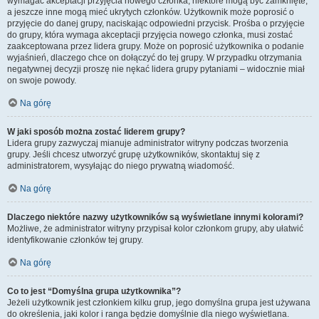
wymagać akceptacji przyjęcia nowego członka, niektóre mogą być zamknięte,
a jeszcze inne mogą mieć ukrytych członków. Użytkownik może poprosić o
przyjęcie do danej grupy, naciskając odpowiedni przycisk. Prośba o przyjęcie
do grupy, która wymaga akceptacji przyjęcia nowego członka, musi zostać
zaakceptowana przez lidera grupy. Może on poprosić użytkownika o podanie
wyjaśnień, dlaczego chce on dołączyć do tej grupy. W przypadku otrzymania
negatywnej decyzji proszę nie nękać lidera grupy pytaniami – widocznie miał
on swoje powody.
Na górę
W jaki sposób można zostać liderem grupy?
Lidera grupy zazwyczaj mianuje administrator witryny podczas tworzenia
grupy. Jeśli chcesz utworzyć grupę użytkowników, skontaktuj się z
administratorem, wysyłając do niego prywatną wiadomość.
Na górę
Dlaczego niektóre nazwy użytkowników są wyświetlane innymi kolorami?
Możliwe, że administrator witryny przypisał kolor członkom grupy, aby ułatwić
identyfikowanie członków tej grupy.
Na górę
Co to jest “Domyślna grupa użytkownika”?
Jeżeli użytkownik jest członkiem kilku grup, jego domyślna grupa jest używana
do określenia, jaki kolor i ranga będzie domyślnie dla niego wyświetlana.