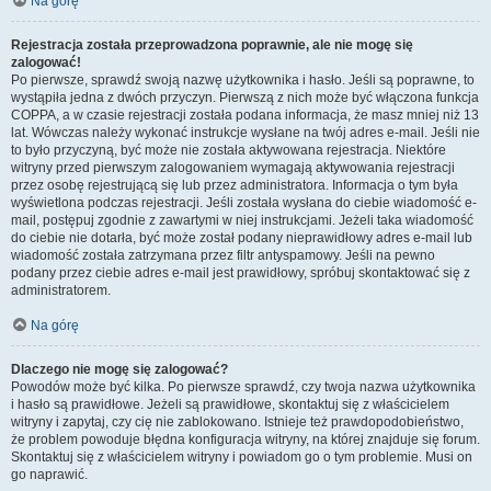
Na górę
Rejestracja została przeprowadzona poprawnie, ale nie mogę się
zalogować!
Po pierwsze, sprawdź swoją nazwę użytkownika i hasło. Jeśli są poprawne, to
wystąpiła jedna z dwóch przyczyn. Pierwszą z nich może być włączona funkcja
COPPA, a w czasie rejestracji została podana informacja, że masz mniej niż 13
lat. Wówczas należy wykonać instrukcje wysłane na twój adres e-mail. Jeśli nie
to było przyczyną, być może nie została aktywowana rejestracja. Niektóre
witryny przed pierwszym zalogowaniem wymagają aktywowania rejestracji
przez osobę rejestrującą się lub przez administratora. Informacja o tym była
wyświetlona podczas rejestracji. Jeśli została wysłana do ciebie wiadomość e-
mail, postępuj zgodnie z zawartymi w niej instrukcjami. Jeżeli taka wiadomość
do ciebie nie dotarła, być może został podany nieprawidłowy adres e-mail lub
wiadomość została zatrzymana przez filtr antyspamowy. Jeśli na pewno
podany przez ciebie adres e-mail jest prawidłowy, spróbuj skontaktować się z
administratorem.
Na górę
Dlaczego nie mogę się zalogować?
Powodów może być kilka. Po pierwsze sprawdź, czy twoja nazwa użytkownika
i hasło są prawidłowe. Jeżeli są prawidłowe, skontaktuj się z właścicielem
witryny i zapytaj, czy cię nie zablokowano. Istnieje też prawdopodobieństwo,
że problem powoduje błędna konfiguracja witryny, na której znajduje się forum.
Skontaktuj się z właścicielem witryny i powiadom go o tym problemie. Musi on
go naprawić.