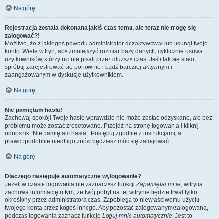
Na górę
Rejestracja została dokonana jakiś czas temu, ale teraz nie mogę się
zalogować?!
Możliwe, że z jakiegoś powodu administrator dezaktywował lub usunął twoje
konto. Wiele witryn, aby zmniejszyć rozmiar bazy danych, cyklicznie usuwa
użytkowników, którzy nic nie pisali przez dłuższy czas. Jeśli tak się stało,
spróbuj zarejestrować się ponownie i bądź bardziej aktywnym i
zaangażowanym w dyskusje użytkownikiem.
Na górę
Nie pamiętam hasła!
Zachowaj spokój! Twoje hasło wprawdzie nie może zostać odzyskane, ale bez
problemu może zostać zresetowane. Przejdź na stronę logowania i kliknij
odnośnik “Nie pamiętam hasła”. Postępuj zgodnie z instrukcjami, a
prawdopodobnie niedługo znów będziesz móc się zalogować.
Na górę
Dlaczego następuje automatyczne wylogowanie?
Jeżeli w czasie logowania nie zaznaczysz funkcji
Zapamiętaj mnie
, witryna
zachowa informację o tym, że twój pobyt na tej witrynie będzie trwał tylko
określony przez administratora czas. Zapobiega to niewłaściwemu użyciu
twojego konta przez kogoś innego. Aby pozostać zalogowanym/zalogowaną,
podczas logowania zaznacz funkcję
Loguj mnie automatycznie
. Jest to