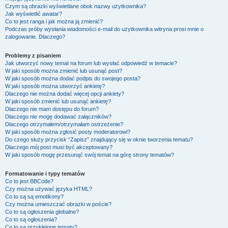
Czym są obrazki wyświetlane obok nazwy użytkownika?
Jak wyświetlić awatar?
Co to jest ranga i jak można ją zmienić?
Podczas próby wysłania wiadomości e-mail do użytkownika witryna prosi mnie o
zalogowanie. Dlaczego?
Problemy z pisaniem
Jak utworzyć nowy temat na forum lub wysłać odpowiedź w temacie?
W jaki sposób można zmienić lub usunąć post?
W jaki sposób można dodać podpis do swojego posta?
W jaki sposób można utworzyć ankietę?
Dlaczego nie można dodać więcej opcji ankiety?
W jaki sposób zmienić lub usunąć ankietę?
Dlaczego nie mam dostępu do forum?
Dlaczego nie mogę dodawać załączników?
Dlaczego otrzymałem/otrzymałam ostrzeżenie?
W jaki sposób można zgłosić posty moderatorowi?
Do czego służy przycisk “Zapisz” znajdujący się w oknie tworzenia tematu?
Dlaczego mój post musi być akceptowany?
W jaki sposób mogę przesunąć swój temat na górę strony tematów?
Formatowanie i typy tematów
Co to jest BBCode?
Czy można używać języka HTML?
Co to są są emotikony?
Czy można umieszczać obrazki w poście?
Co to są ogłoszenia globalne?
Co to są ogłoszenia?
Co to są przyklejone tematy?