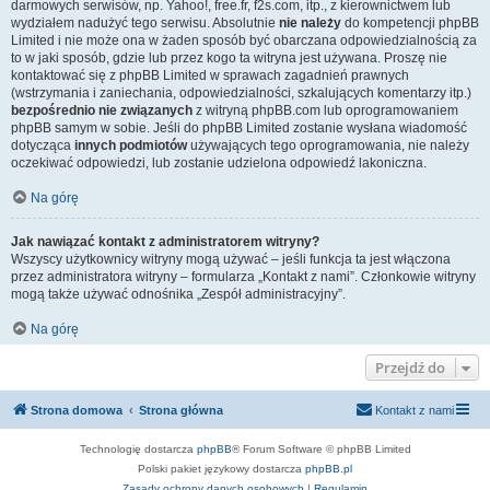
darmowych serwisów, np. Yahoo!, free.fr, f2s.com, itp., z kierownictwem lub
wydziałem nadużyć tego serwisu. Absolutnie
nie należy
do kompetencji phpBB
Limited i nie może ona w żaden sposób być obarczana odpowiedzialnością za
to w jaki sposób, gdzie lub przez kogo ta witryna jest używana. Proszę nie
kontaktować się z phpBB Limited w sprawach zagadnień prawnych
(wstrzymania i zaniechania, odpowiedzialności, szkalujących komentarzy itp.)
bezpośrednio nie związanych
z witryną phpBB.com lub oprogramowaniem
phpBB samym w sobie. Jeśli do phpBB Limited zostanie wysłana wiadomość
dotycząca
innych podmiotów
używających tego oprogramowania, nie należy
oczekiwać odpowiedzi, lub zostanie udzielona odpowiedź lakoniczna.
Na górę
Jak nawiązać kontakt z administratorem witryny?
Wszyscy użytkownicy witryny mogą używać – jeśli funkcja ta jest włączona
przez administratora witryny – formularza „Kontakt z nami”. Członkowie witryny
mogą także używać odnośnika „Zespół administracyjny”.
Na górę
Przejdź do
Strona domowa
Strona główna
Kontakt z nami
Technologię dostarcza
phpBB
® Forum Software © phpBB Limited
Polski pakiet językowy dostarcza
phpBB.pl
Zasady ochrony danych osobowych
|
Regulamin