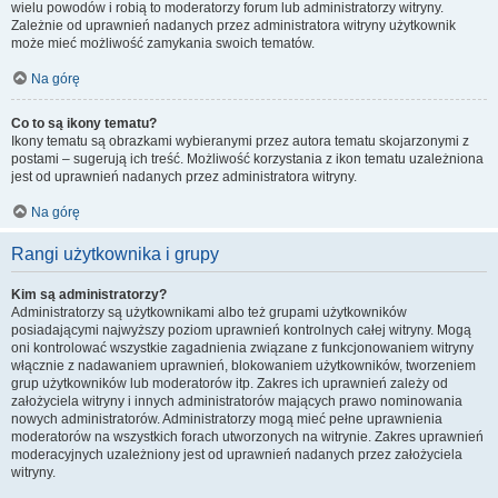
wielu powodów i robią to moderatorzy forum lub administratorzy witryny.
Zależnie od uprawnień nadanych przez administratora witryny użytkownik
może mieć możliwość zamykania swoich tematów.
Na górę
Co to są ikony tematu?
Ikony tematu są obrazkami wybieranymi przez autora tematu skojarzonymi z
postami – sugerują ich treść. Możliwość korzystania z ikon tematu uzależniona
jest od uprawnień nadanych przez administratora witryny.
Na górę
Rangi użytkownika i grupy
Kim są administratorzy?
Administratorzy są użytkownikami albo też grupami użytkowników
posiadającymi najwyższy poziom uprawnień kontrolnych całej witryny. Mogą
oni kontrolować wszystkie zagadnienia związane z funkcjonowaniem witryny
włącznie z nadawaniem uprawnień, blokowaniem użytkowników, tworzeniem
grup użytkowników lub moderatorów itp. Zakres ich uprawnień zależy od
założyciela witryny i innych administratorów mających prawo nominowania
nowych administratorów. Administratorzy mogą mieć pełne uprawnienia
moderatorów na wszystkich forach utworzonych na witrynie. Zakres uprawnień
moderacyjnych uzależniony jest od uprawnień nadanych przez założyciela
witryny.