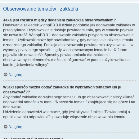
Obserwowanie tematów i zakładki
Jaka jest różnica między dodaniem zakładki a obserwowaniem?
Dodawanie zakładek w phpBB 3.0 działa podobnie jak dodawanie zakładek w
przeglądarce. Użytkownik nie dostaje powiadomienia, gdy w temacie pojawia
się nowa treść. W phpBB 3.1 dodawanie zakładek przypomina obserwowanie
tematu. Użytkownik może być powiadamiany, gdy nastąpi aktualizacja tematu
oznaczonego zakładką. Funkcja obserwowania powiadamia użytkownika – w
wybrany przez niego sposób – gdy w obserwowanym temacie bądź forum
pojawiła się nowa treść. Sposoby powiadamiania dla zakładek i
obserwowanych elementów można konfigurować w panelu użytkownika na
karcie „Ustawienia witryny”.
Na górę
W jaki sposób można dodać zakładkę do wybranych tematów lub je
obserwować??
Aby dodać zakładkę do wybranego tematu lub go obserwować, należy kliknąć
odpowiedni odnośnik w menu “Narzędzia tematu” znajdujące się na górze i na
dole wątku.
Udzielenie odpowiedzi w temacie, gdy jest aktywna funkcja “Powiadamiaj o
opublikowaniu odpowiedzi” spowoduje włączenie obserwowania tematu.
Na górę