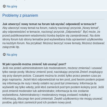
Na górę
Problemy z pisaniem
Jak utworzyć nowy temat na forum lub wysłać odpowiedź w temacie?
Aby utworzyć nowy temat na forum, należy nacisnąć przycisk „Nowy temat”,
aby odpowiedzieć w temacie, nacisnąć przycisk „Odpowiedz”. Być może, że
przed publikowaniem wiadomości trzeba będzie się zarejestrować. Na dole
strony forum lub strony tematów jest wyświetlana lista uprawnień użytkownika
na każdym forum. Na przykład: Możesz tworzyć nowe tematy, Możesz dodawać
załączniki itp.
Na górę
W jaki sposób można zmienić lub usunąć post?
Jeśli nie jesteś administratorem lub moderatorem, możesz zmieniać i usuwać
tylko swoje posty. Możesz zmienić post, naciskając przycisk
Zmień
znajdujący
się przy danym poście. Czasami można to zrobić tylko przez pewien czas po
jego napisaniu. Jeżeli ktoś odpowiedział na ten post, pod twoim postem pojawi
się informacja ile razy i kiedy ostatni raz post był zmieniany. Informacja ta
wyświetli się tylko wtedy, jeśli ktoś zamieścił pod tym postem kolejny post. Jeśli
post zmienił moderator lub administrator, informacja ta nie zostanie
wyświetlona. Administratorzy i moderatorzy mogą zostawić notatkę z
informacją, dlaczego ten post zmieniali. Zwykli użytkownicy nie mogą usuwać
postów, gdy ktoś zamieścił pod ich postem nowy post.