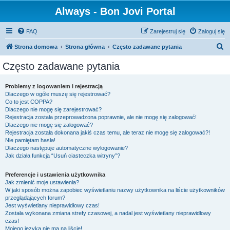
Always - Bon Jovi Portal
FAQ
Zarejestruj się
Zaloguj się
S
Strona domowa
Strona główna
Często zadawane pytania
z
Często zadawane pytania
u
k
Problemy z logowaniem i rejestracją
Dlaczego w ogóle muszę się rejestrować?
a
Co to jest COPPA?
j
Dlaczego nie mogę się zarejestrować?
Rejestracja została przeprowadzona poprawnie, ale nie mogę się zalogować!
Dlaczego nie mogę się zalogować?
Rejestracja została dokonana jakiś czas temu, ale teraz nie mogę się zalogować?!
Nie pamiętam hasła!
Dlaczego następuje automatyczne wylogowanie?
Jak działa funkcja “Usuń ciasteczka witryny”?
Preferencje i ustawienia użytkownika
Jak zmienić moje ustawienia?
W jaki sposób można zapobiec wyświetlaniu nazwy użytkownika na liście użytkowników
przeglądających forum?
Jest wyświetlany nieprawidłowy czas!
Została wykonana zmiana strefy czasowej, a nadal jest wyświetlany nieprawidłowy
czas!
Mojego języka nie ma na liście!