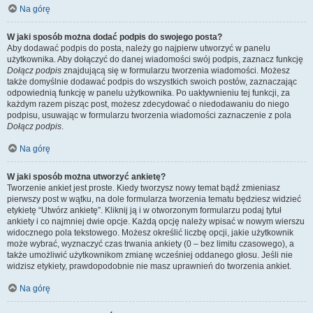
Na górę
W jaki sposób można dodać podpis do swojego posta?
Aby dodawać podpis do posta, należy go najpierw utworzyć w panelu
użytkownika. Aby dołączyć do danej wiadomości swój podpis, zaznacz funkcję
Dołącz podpis
znajdującą się w formularzu tworzenia wiadomości. Możesz
także domyślnie dodawać podpis do wszystkich swoich postów, zaznaczając
odpowiednią funkcję w panelu użytkownika. Po uaktywnieniu tej funkcji, za
każdym razem pisząc post, możesz zdecydować o niedodawaniu do niego
podpisu, usuwając w formularzu tworzenia wiadomości zaznaczenie z pola
Dołącz podpis
.
Na górę
W jaki sposób można utworzyć ankietę?
Tworzenie ankiet jest proste. Kiedy tworzysz nowy temat bądź zmieniasz
pierwszy post w wątku, na dole formularza tworzenia tematu będziesz widzieć
etykietę “Utwórz ankietę”. Kliknij ją i w otworzonym formularzu podaj tytuł
ankiety i co najmniej dwie opcje. Każdą opcję należy wpisać w nowym wierszu
widocznego pola tekstowego. Możesz określić liczbę opcji, jakie użytkownik
może wybrać, wyznaczyć czas trwania ankiety (0 – bez limitu czasowego), a
także umożliwić użytkownikom zmianę wcześniej oddanego głosu. Jeśli nie
widzisz etykiety, prawdopodobnie nie masz uprawnień do tworzenia ankiet.
Na górę