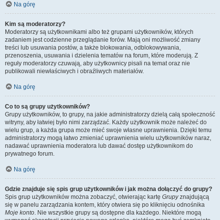
Na górę
Kim są moderatorzy?
Moderatorzy są użytkownikami albo też grupami użytkowników, których
zadaniem jest codzienne przeglądanie forów. Mają oni możliwość zmiany
treści lub usuwania postów, a także blokowania, odblokowywania,
przenoszenia, usuwania i dzielenia tematów na forum, które moderują. Z
reguły moderatorzy czuwają, aby użytkownicy pisali na temat oraz nie
publikowali niewłaściwych i obraźliwych materiałów.
Na górę
Co to są grupy użytkowników?
Grupy użytkowników, to grupy, na jakie administratorzy dzielą całą społeczność
witryny, aby łatwiej było nimi zarządzać. Każdy użytkownik może należeć do
wielu grup, a każda grupa może mieć swoje własne uprawnienia. Dzięki temu
administratorzy mogą łatwo zmieniać uprawnienia wielu użytkowników naraz,
nadawać uprawnienia moderatora lub dawać dostęp użytkownikom do
prywatnego forum.
Na górę
Gdzie znajduje się spis grup użytkowników i jak można dołączyć do grupy?
Spis grup użytkowników można zobaczyć, otwierając kartę
Grupy
znajdującą
się w panelu zarządzania kontem, który otwiera się po kliknięciu odnośnika
Moje konto
. Nie wszystkie grupy są dostępne dla każdego. Niektóre mogą