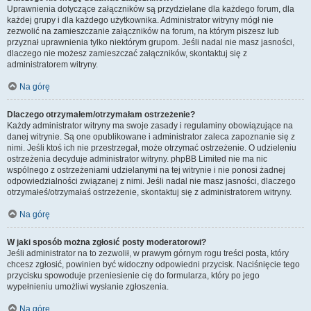
Uprawnienia dotyczące załączników są przydzielane dla każdego forum, dla
każdej grupy i dla każdego użytkownika. Administrator witryny mógł nie
zezwolić na zamieszczanie załączników na forum, na którym piszesz lub
przyznał uprawnienia tylko niektórym grupom. Jeśli nadal nie masz jasności,
dlaczego nie możesz zamieszczać załączników, skontaktuj się z
administratorem witryny.
Na górę
Dlaczego otrzymałem/otrzymałam ostrzeżenie?
Każdy administrator witryny ma swoje zasady i regulaminy obowiązujące na
danej witrynie. Są one opublikowane i administrator zaleca zapoznanie się z
nimi. Jeśli ktoś ich nie przestrzegał, może otrzymać ostrzeżenie. O udzieleniu
ostrzeżenia decyduje administrator witryny. phpBB Limited nie ma nic
wspólnego z ostrzeżeniami udzielanymi na tej witrynie i nie ponosi żadnej
odpowiedzialności związanej z nimi. Jeśli nadal nie masz jasności, dlaczego
otrzymałeś/otrzymałaś ostrzeżenie, skontaktuj się z administratorem witryny.
Na górę
W jaki sposób można zgłosić posty moderatorowi?
Jeśli administrator na to zezwolił, w prawym górnym rogu treści posta, który
chcesz zgłosić, powinien być widoczny odpowiedni przycisk. Naciśnięcie tego
przycisku spowoduje przeniesienie cię do formularza, który po jego
wypełnieniu umożliwi wysłanie zgłoszenia.
Na górę