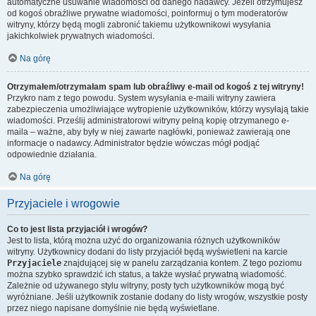
automatyczne usuwanie wiadomości od danego nadawcy. Jeżeli otrzymujesz
od kogoś obraźliwe prywatne wiadomości, poinformuj o tym moderatorów
witryny, którzy będą mogli zabronić takiemu użytkownikowi wysyłania
jakichkolwiek prywatnych wiadomości.
Na górę
Otrzymałem/otrzymałam spam lub obraźliwy e-mail od kogoś z tej witryny!
Przykro nam z tego powodu. System wysyłania e-maili witryny zawiera
zabezpieczenia umożliwiające wytropienie użytkowników, którzy wysyłają takie
wiadomości. Prześlij administratorowi witryny pełną kopię otrzymanego e-
maila – ważne, aby były w niej zawarte nagłówki, ponieważ zawierają one
informacje o nadawcy. Administrator będzie wówczas mógł podjąć
odpowiednie działania.
Na górę
Przyjaciele i wrogowie
Co to jest lista przyjaciół i wrogów?
Jest to lista, którą można użyć do organizowania różnych użytkowników
witryny. Użytkownicy dodani do listy przyjaciół będą wyświetleni na karcie
Przyjaciele
znajdującej się w panelu zarządzania kontem. Z tego poziomu
można szybko sprawdzić ich status, a także wysłać prywatną wiadomość.
Zależnie od używanego stylu witryny, posty tych użytkowników mogą być
wyróżniane. Jeśli użytkownik zostanie dodany do listy wrogów, wszystkie posty
przez niego napisane domyślnie nie będą wyświetlane.