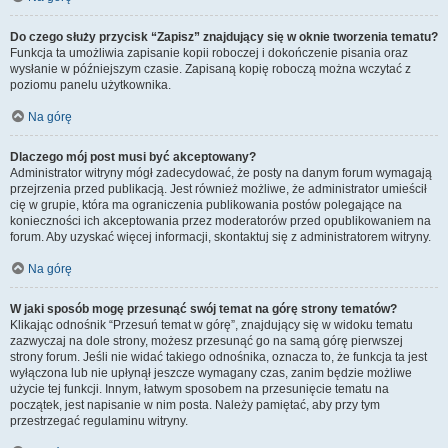
Do czego służy przycisk “Zapisz” znajdujący się w oknie tworzenia tematu?
Funkcja ta umożliwia zapisanie kopii roboczej i dokończenie pisania oraz
wysłanie w późniejszym czasie. Zapisaną kopię roboczą można wczytać z
poziomu panelu użytkownika.
Na górę
Dlaczego mój post musi być akceptowany?
Administrator witryny mógł zadecydować, że posty na danym forum wymagają
przejrzenia przed publikacją. Jest również możliwe, że administrator umieścił
cię w grupie, która ma ograniczenia publikowania postów polegające na
konieczności ich akceptowania przez moderatorów przed opublikowaniem na
forum. Aby uzyskać więcej informacji, skontaktuj się z administratorem witryny.
Na górę
W jaki sposób mogę przesunąć swój temat na górę strony tematów?
Klikając odnośnik “Przesuń temat w górę”, znajdujący się w widoku tematu
zazwyczaj na dole strony, możesz przesunąć go na samą górę pierwszej
strony forum. Jeśli nie widać takiego odnośnika, oznacza to, że funkcja ta jest
wyłączona lub nie upłynął jeszcze wymagany czas, zanim będzie możliwe
użycie tej funkcji. Innym, łatwym sposobem na przesunięcie tematu na
początek, jest napisanie w nim posta. Należy pamiętać, aby przy tym
przestrzegać regulaminu witryny.