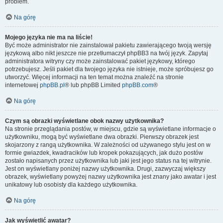
problem.
Na górę
Mojego języka nie ma na liście!
Być może administrator nie zainstalował pakietu zawierającego twoją wersję
językową albo nikt jeszcze nie przetłumaczył phpBB3 na twój język. Zapytaj
administratora witryny czy może zainstalować pakiet językowy, którego
potrzebujesz. Jeśli pakiet dla twojego języka nie istnieje, może spróbujesz go
utworzyć. Więcej informacji na ten temat można znaleźć na stronie
internetowej
phpBB.pl
® lub phpBB Limited
phpBB.com
®
Na górę
Czym są obrazki wyświetlane obok nazwy użytkownika?
Na stronie przeglądania postów, w miejscu, gdzie są wyświetlane informacje o
użytkowniku, mogą być wyświetlane dwa obrazki. Pierwszy obrazek jest
skojarzony z rangą użytkownika. W zależności od używanego stylu jest on w
formie gwiazdek, kwadracików lub kropek pokazujących, jak dużo postów
zostało napisanych przez użytkownika lub jaki jest jego status na tej witrynie.
Jest on wyświetlany poniżej nazwy użytkownika. Drugi, zazwyczaj większy
obrazek, wyświetlany powyżej nazwy użytkownika jest znany jako awatar i jest
unikatowy lub osobisty dla każdego użytkownika.
Na górę
Jak wyświetlić awatar?