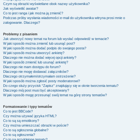
Czym są obrazki wyświetlane obok nazwy użytkownika?
Jak wyświetlić awatar?
Co to jest ranga i jak można ją zmienić?
Podczas próby wysłania wiadomości e-mail do użytkownika witryna prosi mnie o
zalogowanie. Dlaczego?
Problemy z pisaniem
Jak utworzyć nowy temat na forum lub wysłać odpowiedź w temacie?
W jaki sposób można zmienić lub usunąć post?
W jaki sposób można dodać podpis do swojego posta?
W jaki sposób można utworzyć ankietę?
Dlaczego nie można dodać więcej opcji ankiety?
W jaki sposób zmienić lub usunąć ankietę?
Dlaczego nie mam dostępu do forum?
Dlaczego nie mogę dodawać załączników?
Dlaczego otrzymałem/otrzymałam ostrzeżenie?
W jaki sposób można zgłosić posty moderatorowi?
Do czego służy przycisk “Zapisz” znajdujący się w oknie tworzenia tematu?
Dlaczego mój post musi być akceptowany?
W jaki sposób mogę przesunąć swój temat na górę strony tematów?
Formatowanie i typy tematów
Co to jest BBCode?
Czy można używać języka HTML?
Co to są są emotikony?
Czy można umieszczać obrazki w poście?
Co to są ogłoszenia globalne?
Co to są ogłoszenia?
Co to są przyklejone tematy?