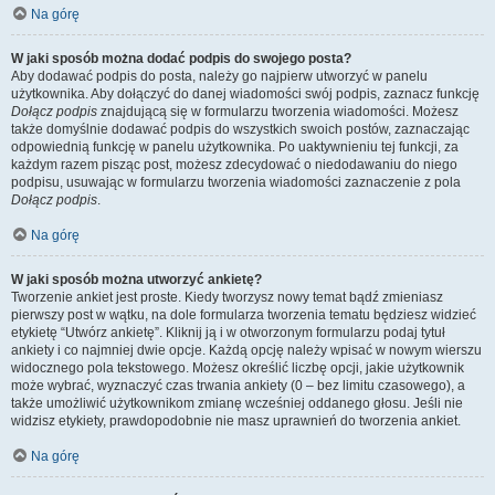
Na górę
W jaki sposób można dodać podpis do swojego posta?
Aby dodawać podpis do posta, należy go najpierw utworzyć w panelu
użytkownika. Aby dołączyć do danej wiadomości swój podpis, zaznacz funkcję
Dołącz podpis
znajdującą się w formularzu tworzenia wiadomości. Możesz
także domyślnie dodawać podpis do wszystkich swoich postów, zaznaczając
odpowiednią funkcję w panelu użytkownika. Po uaktywnieniu tej funkcji, za
każdym razem pisząc post, możesz zdecydować o niedodawaniu do niego
podpisu, usuwając w formularzu tworzenia wiadomości zaznaczenie z pola
Dołącz podpis
.
Na górę
W jaki sposób można utworzyć ankietę?
Tworzenie ankiet jest proste. Kiedy tworzysz nowy temat bądź zmieniasz
pierwszy post w wątku, na dole formularza tworzenia tematu będziesz widzieć
etykietę “Utwórz ankietę”. Kliknij ją i w otworzonym formularzu podaj tytuł
ankiety i co najmniej dwie opcje. Każdą opcję należy wpisać w nowym wierszu
widocznego pola tekstowego. Możesz określić liczbę opcji, jakie użytkownik
może wybrać, wyznaczyć czas trwania ankiety (0 – bez limitu czasowego), a
także umożliwić użytkownikom zmianę wcześniej oddanego głosu. Jeśli nie
widzisz etykiety, prawdopodobnie nie masz uprawnień do tworzenia ankiet.
Na górę