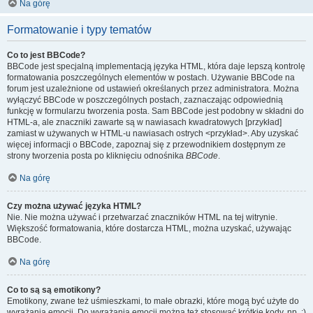
Na górę
Formatowanie i typy tematów
Co to jest BBCode?
BBCode jest specjalną implementacją języka HTML, która daje lepszą kontrolę
formatowania poszczególnych elementów w postach. Używanie BBCode na
forum jest uzależnione od ustawień określanych przez administratora. Można
wyłączyć BBCode w poszczególnych postach, zaznaczając odpowiednią
funkcję w formularzu tworzenia posta. Sam BBCode jest podobny w składni do
HTML-a, ale znaczniki zawarte są w nawiasach kwadratowych [przykład]
zamiast w używanych w HTML-u nawiasach ostrych <przykład>. Aby uzyskać
więcej informacji o BBCode, zapoznaj się z przewodnikiem dostępnym ze
strony tworzenia posta po kliknięciu odnośnika
BBCode
.
Na górę
Czy można używać języka HTML?
Nie. Nie można używać i przetwarzać znaczników HTML na tej witrynie.
Większość formatowania, które dostarcza HTML, można uzyskać, używając
BBCode.
Na górę
Co to są są emotikony?
Emotikony, zwane też uśmieszkami, to małe obrazki, które mogą być użyte do
wyrażania emocji. Do wyrażania emocji można też stosować krótkie kody, np. :)