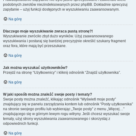
podobnych zwrotów niezindeksowanych przez phpBB. Dokładnie sprecyzuj
zapytanie – użyj funkcji dostępnych w wyszukiwaniu zaawansowanym.
Na górę
Dlaczego moje wyszukiwanie zwraca pustą stronę?!
Wyszukiwanie zwróciło zbyt dużo wyników. Użyj zaawansowanego
wyszukiwania i postaraj się bardziej precyzyjnie określić szukany fragment
oraz fora, które mają być przeszukane.
Na górę
Jak można wyszukać użytkowników?
Przejdź na stronę “Użytkownicy” i kliknij odnośnik “Znajdź użytkownika”.
Na górę
W jaki sposób można znaleźć swoje posty i tematy?
Swoje posty można znaleźć, klikając odnośnik “Wyświetl moje posty”
znajdujący się w panelu zarządzania kontem lub odnośnik “Posty użytkownika”
na stronie swojego profilu lub wybierając „Twoje posty” z menu „Więcej…”
znajdującego się w górnym lewym rogu witryny. Jeśli chcesz wyszukać swoje
tematy, użyj strony wyszukiwania zaawansowanego i skorzystaj z
odpowiednich funkcji.
Na górę