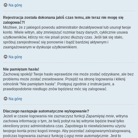
Na górę
Rejestracja została dokonana jakiś czas temu, ale teraz nie mogę się
zalogować?!
Możliwe, że z jakiegoś powodu administrator dezaktywował lub usunął twoje
konto. Wiele witryn, aby zmniejszyć rozmiar bazy danych, cyklicznie usuwa
użytkowników, którzy nic nie pisali przez dłuższy czas. Jeśli tak się stało,
spróbuj zarejestrować się ponownie i bądź bardziej aktywnym i
zaangażowanym w dyskusje użytkownikiem.
Na górę
Nie pamiętam hasła!
Zachowaj spokój! Twoje hasło wprawdzie nie może zostać odzyskane, ale bez
problemu może zostać zresetowane. Przejdź na stronę logowania i kliknij
odnośnik “Nie pamiętam hasła”. Postępuj zgodnie z instrukcjami, a
prawdopodobnie niedługo znów będziesz móc się zalogować.
Na górę
Dlaczego następuje automatyczne wylogowanie?
Jeżeli w czasie logowania nie zaznaczysz funkcji
Zapamiętaj mnie
, witryna
zachowa informację o tym, że twój pobyt na tej witrynie będzie trwał tylko
określony przez administratora czas. Zapobiega to niewłaściwemu użyciu
twojego konta przez kogoś innego. Aby pozostać zalogowanym/zalogowaną,
podczas logowania zaznacz funkcję
Loguj mnie automatycznie
. Jest to