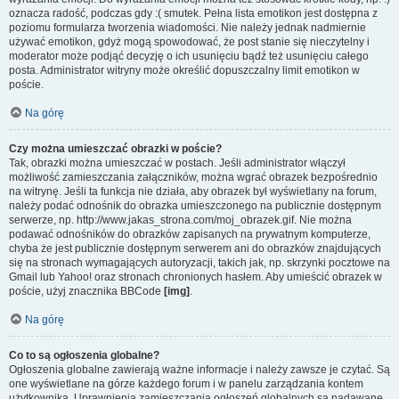
oznacza radość, podczas gdy :( smutek. Pełna lista emotikon jest dostępna z
poziomu formularza tworzenia wiadomości. Nie należy jednak nadmiernie
używać emotikon, gdyż mogą spowodować, że post stanie się nieczytelny i
moderator może podjąć decyzję o ich usunięciu bądź też usunięciu całego
posta. Administrator witryny może określić dopuszczalny limit emotikon w
poście.
Na górę
Czy można umieszczać obrazki w poście?
Tak, obrazki można umieszczać w postach. Jeśli administrator włączył
możliwość zamieszczania załączników, można wgrać obrazek bezpośrednio
na witrynę. Jeśli ta funkcja nie działa, aby obrazek był wyświetlany na forum,
należy podać odnośnik do obrazka umieszczonego na publicznie dostępnym
serwerze, np. http://www.jakas_strona.com/moj_obrazek.gif. Nie można
podawać odnośników do obrazków zapisanych na prywatnym komputerze,
chyba że jest publicznie dostępnym serwerem ani do obrazków znajdujących
się na stronach wymagających autoryzacji, takich jak, np. skrzynki pocztowe na
Gmail lub Yahoo! oraz stronach chronionych hasłem. Aby umieścić obrazek w
poście, użyj znacznika BBCode
[img]
.
Na górę
Co to są ogłoszenia globalne?
Ogłoszenia globalne zawierają ważne informacje i należy zawsze je czytać. Są
one wyświetlane na górze każdego forum i w panelu zarządzania kontem
użytkownika. Uprawnienia zamieszczania ogłoszeń globalnych są nadawane