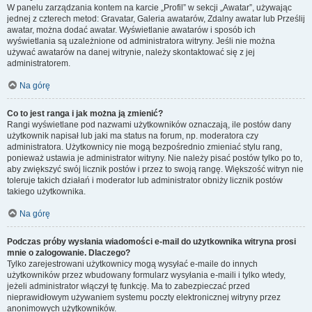
W panelu zarządzania kontem na karcie „Profil” w sekcji „Awatar”, używając
jednej z czterech metod: Gravatar, Galeria awatarów, Zdalny awatar lub Prześlij
awatar, można dodać awatar. Wyświetlanie awatarów i sposób ich
wyświetlania są uzależnione od administratora witryny. Jeśli nie można
używać awatarów na danej witrynie, należy skontaktować się z jej
administratorem.
Na górę
Co to jest ranga i jak można ją zmienić?
Rangi wyświetlane pod nazwami użytkowników oznaczają, ile postów dany
użytkownik napisał lub jaki ma status na forum, np. moderatora czy
administratora. Użytkownicy nie mogą bezpośrednio zmieniać stylu rang,
ponieważ ustawia je administrator witryny. Nie należy pisać postów tylko po to,
aby zwiększyć swój licznik postów i przez to swoją rangę. Większość witryn nie
toleruje takich działań i moderator lub administrator obniży licznik postów
takiego użytkownika.
Na górę
Podczas próby wysłania wiadomości e-mail do użytkownika witryna prosi
mnie o zalogowanie. Dlaczego?
Tylko zarejestrowani użytkownicy mogą wysyłać e-maile do innych
użytkowników przez wbudowany formularz wysyłania e-maili i tylko wtedy,
jeżeli administrator włączył tę funkcję. Ma to zabezpieczać przed
nieprawidłowym używaniem systemu poczty elektronicznej witryny przez
anonimowych użytkowników.