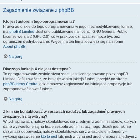
Zagadnienia związane z phpBB
Kto jest autorem tego oprogramowania?
Prawa autorskie do tego oprogramowania w jego niezmodyfikowanej formie,
ma
phpBB Limited
. Jest ono publikowane na licencji GNU General Public
License wersja 2 (GPL-2.0), co w praktyce oznacza, że może być bez
ograniczeń dystrybuowane. Więcej na ten temat dowiesz się na stronie
About phpBB
.
Na górę
Dlaczego funkcja X nie jest dostępna?
To oprogramowanie zostało stworzone i jest licencjonowane przez phpBB
Limited. Jeśli uważasz, że brakuje w nim jakiejś funkcji, przejdź na stronę
phpBB Ideas Centre
, gdzie możesz zagłosować na istniejące propozycje lub
zaproponować nowe funkcje.
Na górę
Z kim się kontaktować w sprawach nadużyć lub zagadnień prawnych
związanych z tą witryną?
W tych sprawach, należy skontaktować się z jednym z administratorów, których
dane wyświetlone są na liście zespołu administracyjnego. Jeżeli jednak nie
otrzymasz odpowiedzi, należy skontaktować się z właścicielem domeny –
wykonaj sprawdzenie
kto to jest
lub, jeśli witryna jest uruchomiona na jednym z