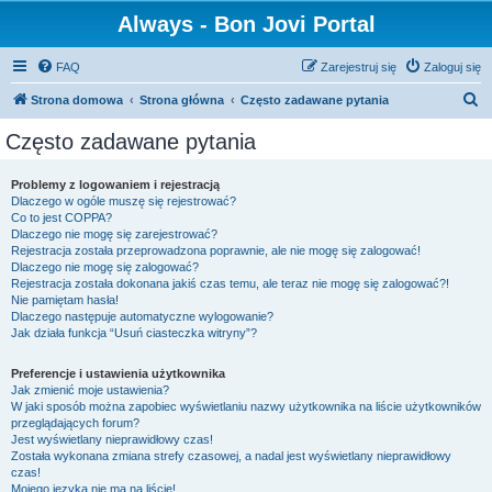
Always - Bon Jovi Portal
FAQ
Zarejestruj się
Zaloguj się
S
Strona domowa
Strona główna
Często zadawane pytania
z
Często zadawane pytania
u
k
Problemy z logowaniem i rejestracją
Dlaczego w ogóle muszę się rejestrować?
a
Co to jest COPPA?
j
Dlaczego nie mogę się zarejestrować?
Rejestracja została przeprowadzona poprawnie, ale nie mogę się zalogować!
Dlaczego nie mogę się zalogować?
Rejestracja została dokonana jakiś czas temu, ale teraz nie mogę się zalogować?!
Nie pamiętam hasła!
Dlaczego następuje automatyczne wylogowanie?
Jak działa funkcja “Usuń ciasteczka witryny”?
Preferencje i ustawienia użytkownika
Jak zmienić moje ustawienia?
W jaki sposób można zapobiec wyświetlaniu nazwy użytkownika na liście użytkowników
przeglądających forum?
Jest wyświetlany nieprawidłowy czas!
Została wykonana zmiana strefy czasowej, a nadal jest wyświetlany nieprawidłowy
czas!
Mojego języka nie ma na liście!