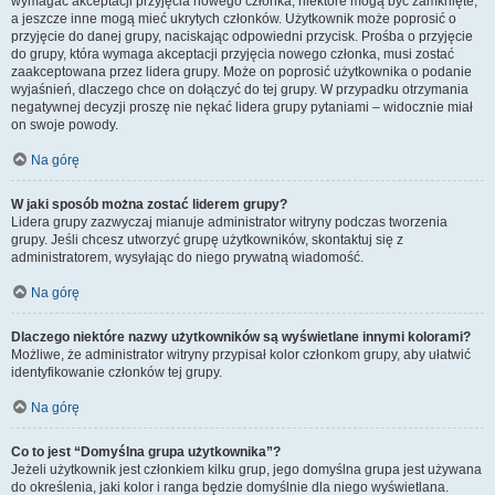
wymagać akceptacji przyjęcia nowego członka, niektóre mogą być zamknięte,
a jeszcze inne mogą mieć ukrytych członków. Użytkownik może poprosić o
przyjęcie do danej grupy, naciskając odpowiedni przycisk. Prośba o przyjęcie
do grupy, która wymaga akceptacji przyjęcia nowego członka, musi zostać
zaakceptowana przez lidera grupy. Może on poprosić użytkownika o podanie
wyjaśnień, dlaczego chce on dołączyć do tej grupy. W przypadku otrzymania
negatywnej decyzji proszę nie nękać lidera grupy pytaniami – widocznie miał
on swoje powody.
Na górę
W jaki sposób można zostać liderem grupy?
Lidera grupy zazwyczaj mianuje administrator witryny podczas tworzenia
grupy. Jeśli chcesz utworzyć grupę użytkowników, skontaktuj się z
administratorem, wysyłając do niego prywatną wiadomość.
Na górę
Dlaczego niektóre nazwy użytkowników są wyświetlane innymi kolorami?
Możliwe, że administrator witryny przypisał kolor członkom grupy, aby ułatwić
identyfikowanie członków tej grupy.
Na górę
Co to jest “Domyślna grupa użytkownika”?
Jeżeli użytkownik jest członkiem kilku grup, jego domyślna grupa jest używana
do określenia, jaki kolor i ranga będzie domyślnie dla niego wyświetlana.