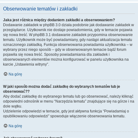
Obserwowanie tematów i zakładki
Jaka jest różnica między dodaniem zakładki a obserwowaniem?
Dodawanie zakładek w phpBB 3.0 działa podobnie jak dodawanie zakładek w
przeglądarce. Użytkownik nie dostaje powiadomienia, gdy w temacie pojawia
się nowa treść. W phpBB 3.1 dodawanie zakładek przypomina obserwowanie
tematu. Użytkownik może być powiadamiany, gdy nastąpi aktualizacja tematu
oznaczonego zakładką. Funkcja obserwowania powiadamia użytkownika – w
wybrany przez niego sposób – gdy w obserwowanym temacie bądź forum
pojawiła się nowa treść. Sposoby powiadamiania dla zakładek i
obserwowanych elementów można konfigurować w panelu użytkownika na
karcie „Ustawienia witryny”.
Na górę
W jaki sposób można dodać zakładkę do wybranych tematów lub je
obserwować??
Aby dodać zakładkę do wybranego tematu lub go obserwować, należy kliknąć
odpowiedni odnośnik w menu “Narzędzia tematu” znajdujące się na górze i na
dole wątku.
Udzielenie odpowiedzi w temacie, gdy jest aktywna funkcja “Powiadamiaj o
opublikowaniu odpowiedzi” spowoduje włączenie obserwowania tematu.
Na górę