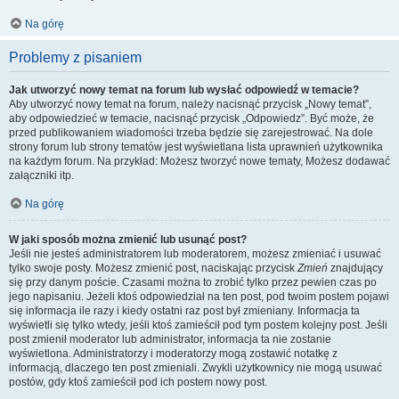
Na górę
Problemy z pisaniem
Jak utworzyć nowy temat na forum lub wysłać odpowiedź w temacie?
Aby utworzyć nowy temat na forum, należy nacisnąć przycisk „Nowy temat”,
aby odpowiedzieć w temacie, nacisnąć przycisk „Odpowiedz”. Być może, że
przed publikowaniem wiadomości trzeba będzie się zarejestrować. Na dole
strony forum lub strony tematów jest wyświetlana lista uprawnień użytkownika
na każdym forum. Na przykład: Możesz tworzyć nowe tematy, Możesz dodawać
załączniki itp.
Na górę
W jaki sposób można zmienić lub usunąć post?
Jeśli nie jesteś administratorem lub moderatorem, możesz zmieniać i usuwać
tylko swoje posty. Możesz zmienić post, naciskając przycisk
Zmień
znajdujący
się przy danym poście. Czasami można to zrobić tylko przez pewien czas po
jego napisaniu. Jeżeli ktoś odpowiedział na ten post, pod twoim postem pojawi
się informacja ile razy i kiedy ostatni raz post był zmieniany. Informacja ta
wyświetli się tylko wtedy, jeśli ktoś zamieścił pod tym postem kolejny post. Jeśli
post zmienił moderator lub administrator, informacja ta nie zostanie
wyświetlona. Administratorzy i moderatorzy mogą zostawić notatkę z
informacją, dlaczego ten post zmieniali. Zwykli użytkownicy nie mogą usuwać
postów, gdy ktoś zamieścił pod ich postem nowy post.