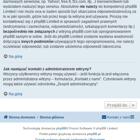
darmowych serwisów, np. Yahoo!, free.fr, f2s.com, itp., z kierownictwem lub
wydziałem nadużyć tego serwisu. Absolutnie
nie należy
do kompetencji phpBB
Limited i nie może ona w żaden sposób być obarczana odpowiedzialnością za
to w jaki sposób, gdzie lub przez kogo ta witryna jest używana. Proszę nie
kontaktować się z phpBB Limited w sprawach zagadnień prawnych
(wstrzymania i zaniechania, odpowiedzialności, szkalujących komentarzy itp.)
bezpośrednio nie związanych
z witryną phpBB.com lub oprogramowaniem
phpBB samym w sobie. Jeśli do phpBB Limited zostanie wysłana wiadomość
dotycząca
innych podmiotów
używających tego oprogramowania, nie należy
oczekiwać odpowiedzi, lub zostanie udzielona odpowiedź lakoniczna.
Na górę
Jak nawiązać kontakt z administratorem witryny?
Wszyscy użytkownicy witryny mogą używać – jeśli funkcja ta jest włączona
przez administratora witryny – formularza „Kontakt z nami”. Członkowie witryny
mogą także używać odnośnika „Zespół administracyjny”.
Na górę
Przejdź do
Strona domowa
Strona główna
Kontakt z nami
Technologię dostarcza
phpBB
® Forum Software © phpBB Limited
Polski pakiet językowy dostarcza
phpBB.pl
Zasady ochrony danych osobowych
|
Regulamin