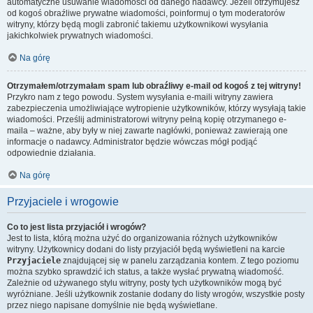
automatyczne usuwanie wiadomości od danego nadawcy. Jeżeli otrzymujesz
od kogoś obraźliwe prywatne wiadomości, poinformuj o tym moderatorów
witryny, którzy będą mogli zabronić takiemu użytkownikowi wysyłania
jakichkolwiek prywatnych wiadomości.
Na górę
Otrzymałem/otrzymałam spam lub obraźliwy e-mail od kogoś z tej witryny!
Przykro nam z tego powodu. System wysyłania e-maili witryny zawiera
zabezpieczenia umożliwiające wytropienie użytkowników, którzy wysyłają takie
wiadomości. Prześlij administratorowi witryny pełną kopię otrzymanego e-
maila – ważne, aby były w niej zawarte nagłówki, ponieważ zawierają one
informacje o nadawcy. Administrator będzie wówczas mógł podjąć
odpowiednie działania.
Na górę
Przyjaciele i wrogowie
Co to jest lista przyjaciół i wrogów?
Jest to lista, którą można użyć do organizowania różnych użytkowników
witryny. Użytkownicy dodani do listy przyjaciół będą wyświetleni na karcie
Przyjaciele
znajdującej się w panelu zarządzania kontem. Z tego poziomu
można szybko sprawdzić ich status, a także wysłać prywatną wiadomość.
Zależnie od używanego stylu witryny, posty tych użytkowników mogą być
wyróżniane. Jeśli użytkownik zostanie dodany do listy wrogów, wszystkie posty
przez niego napisane domyślnie nie będą wyświetlane.