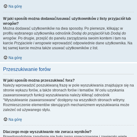
Na górę
W jaki sposób można dodawać/usuwać użytkowników z listy przyjaciół lub
wrogów?
Można dodawać użytkowników na dwa sposoby. Po pierwsze, klikając w
profilu wybranego użytkownika odnośnik
Dodaj do przyjaciół
lub
Dodaj do
wrogów
. Po drugie, przejść do panelu zarządzania swoim kontem i tam na
karcie
Przyjaciele i wrogowie
wprowadzić odpowiednie dane użytkownika. Na
tej samej karcie można także usuwać użytkowników z list.
Na górę
Przeszukiwanie forów
W jaki sposób można przeszukiwać fora?
Należy wprowadzić poszukiwaną frazę w pole wyszukiwania znajdujące się na
stronie wykazu forów, a także stronach forów i tematów. W celu uzyskania
zaawansowanych funkcji wyszukiwania należy kliknąć odnośnik
“Wyszukiwanie zaawansowane” dostępny na wszystkich stronach witryny.
Rozmieszczenie elementów sterujących mechanizmem wyszukiwania może
zależeć od używanego stylu.
Na górę
Dlaczego moje wyszukiwanie nie zwraca wyników?
Prawdopodobnie zapytanie nie było jasno sprecyzowane i zawierało wiele