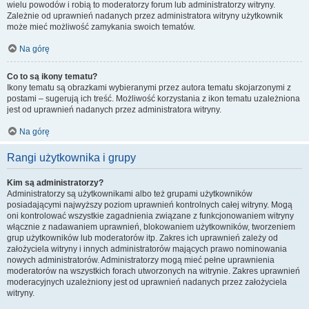
wielu powodów i robią to moderatorzy forum lub administratorzy witryny.
Zależnie od uprawnień nadanych przez administratora witryny użytkownik
może mieć możliwość zamykania swoich tematów.
Na górę
Co to są ikony tematu?
Ikony tematu są obrazkami wybieranymi przez autora tematu skojarzonymi z
postami – sugerują ich treść. Możliwość korzystania z ikon tematu uzależniona
jest od uprawnień nadanych przez administratora witryny.
Na górę
Rangi użytkownika i grupy
Kim są administratorzy?
Administratorzy są użytkownikami albo też grupami użytkowników
posiadającymi najwyższy poziom uprawnień kontrolnych całej witryny. Mogą
oni kontrolować wszystkie zagadnienia związane z funkcjonowaniem witryny
włącznie z nadawaniem uprawnień, blokowaniem użytkowników, tworzeniem
grup użytkowników lub moderatorów itp. Zakres ich uprawnień zależy od
założyciela witryny i innych administratorów mających prawo nominowania
nowych administratorów. Administratorzy mogą mieć pełne uprawnienia
moderatorów na wszystkich forach utworzonych na witrynie. Zakres uprawnień
moderacyjnych uzależniony jest od uprawnień nadanych przez założyciela
witryny.