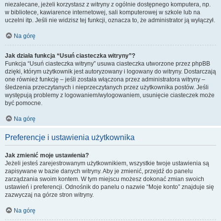
niezalecane, jeżeli korzystasz z witryny z ogólnie dostępnego komputera, np.
w bibliotece, kawiarence internetowej, sali komputerowej w szkole lub na
uczelni itp. Jeśli nie widzisz tej funkcji, oznacza to, że administrator ją wyłączył.
Na górę
Jak działa funkcja “Usuń ciasteczka witryny”?
Funkcja “Usuń ciasteczka witryny” usuwa ciasteczka utworzone przez phpBB
dzięki, którym użytkownik jest autoryzowany i logowany do witryny. Dostarczają
one również funkcję – jeśli została włączona przez administratora witryny –
śledzenia przeczytanych i nieprzeczytanych przez użytkownika postów. Jeśli
występują problemy z logowaniem/wylogowaniem, usunięcie ciasteczek może
być pomocne.
Na górę
Preferencje i ustawienia użytkownika
Jak zmienić moje ustawienia?
Jeżeli jesteś zarejestrowanym użytkownikiem, wszystkie twoje ustawienia są
zapisywane w bazie danych witryny. Aby je zmienić, przejdź do panelu
zarządzania swoim kontem. W tym miejscu możesz dokonać zmian swoich
ustawień i preferencji. Odnośnik do panelu o nazwie “Moje konto” znajduje się
zazwyczaj na górze stron witryny.
Na górę