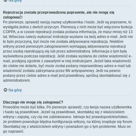
Na górę
Rejestracja została przeprowadzona poprawnie, ale nie mogę się
zalogować!
Po pierwsze, sprawdź swoją nazwę użytkownika i hasło. Jeśli są poprawne, to
wystąpiła jedna z dwóch przyczyn. Pierwszą z nich może być włączona funkcja
COPPA, a w czasie rejestracji została podana informacja, że masz mniej niż 13
lat. Wówczas należy wykonać instrukcje wysłane na twój adres e-mail. Jeśli nie
to było przyczyną, być może nie została aktywowana rejestracja. Niektóre
witryny przed pierwszym zalogowaniem wymagają aktywowania rejestracji
przez osobę rejestrującą się lub przez administratora. Informacja o tym była
wyświetlona podczas rejestracji. Jeśli została wysłana do ciebie wiadomość e-
mail, postępuj zgodnie z zawartymi w niej instrukcjami. Jeżeli taka wiadomość
do ciebie nie dotarła, być może został podany nieprawidłowy adres e-mail lub
wiadomość została zatrzymana przez filtr antyspamowy. Jeśli na pewno
podany przez ciebie adres e-mail jest prawidłowy, spróbuj skontaktować się z
administratorem.
Na górę
Dlaczego nie mogę się zalogować?
Powodów może być kilka. Po pierwsze sprawdź, czy twoja nazwa użytkownika
i hasło są prawidłowe. Jeżeli są prawidłowe, skontaktuj się z właścicielem
witryny i zapytaj, czy cię nie zablokowano. Istnieje też prawdopodobieństwo,
że problem powoduje błędna konfiguracja witryny, na której znajduje się forum.
Skontaktuj się z właścicielem witryny i powiadom go o tym problemie. Musi on
go naprawić.