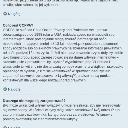
możliwość przypisania do grup użytkowników itp. Rejestracja zajmuje tylko
chwilę, więc zaleca się jej wykonanie.
Na górę
Co to jest COPPA?
COPPA, to skrót od Child Online Privacy and Protection Act – prawa
obowiązującego od 1998 roku w USA, nakładającego na właścicieli stron
internetowych, które potencjalnie mogą zbierać informacje od osób
małoletnich – mających mniej niż 13 lat – obowiązek posiadania pisemnej
zgody rodziców lub opiekunów prawnych na zbieranie informacji prywatnych
od osób poniżej 13 roku życia. Jeżeli nie masz pewności czy to dotyczy ciebie
jako kogoś próbującego zarejestrować się na danej witrynie internetowej –
skontaktuj się z prawnikiem, by uzyskać wyjaśnienie. phpBB Limited i
właściciele tej witryny nie dostarczają pomocy prawnej z wyjątkiem przypadku
opisanego w pytaniu „Z kim się kontaktować w sprawach nadużyć lub
zagadnień prawnych związanych z tą witryną?”, a także nie są punktem
kontaktowym dla wszelkiego rodzaju porad prawnych.
Na górę
Dlaczego nie mogę się zarejestrować?
Być może właściciel witryny wyłączył funkcję rejestracji, aby nie rejestrowały
się nowe osoby. Właściciel witryny mógł także zablokować twój adres IP lub
zabronił nazwy użytkownika, którą próbujesz zarejestrować. W sprawie
pomocy skontaktuj się z administratorem witryny.