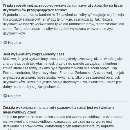
W jaki sposób można zapobiec wyświetlaniu nazwy użytkownika na liście
użytkowników przeglądających forum?
W panelu zarządzania kontem, w “Ustawieniach witryny” znajduje się funkcja
Nie pokazuj statusu online
. Włącz tę funkcję, zaznaczając
Tak
. Nazwa
użytkownika będzie wyświetlana tylko dla administratorów, moderatorów i dla
ciebie. Twoja obecność na witrynie będzie wykazana w liczbie ukrytych
użytkowników.
Na górę
Jest wyświetlany nieprawidłowy czas!
Możliwe, że jest wyświetlany czas z innej strefy czasowej, niż ta, w której się
znajdujesz. Jeśli tak właśnie jest, przejdź do panelu zarządzania kontem i
zmień strefę czasową, tak aby była zgodna z twoim miejscem pobytu. Np.
Europa centralna, Afryka, czy Nowa Zelandia. Zmiana strefy czasowej, tak jak i
większości ustawień, może zostać wykonana tylko przez zarejestrowanych
użytkowników. Jeżeli nie jesteś zarejestrowanym użytkownikiem – teraz jest
dobry moment, by się zarejestrować.
Na górę
Została wykonana zmiana strefy czasowej, a nadal jest wyświetlany
nieprawidłowy czas!
Jeżeli na pewno strefa czasowa została ustawiona prawidłowo, a czas nadal
jest wyświetlany nieprawidłowo, oznacza to, że czas na serwerze jest
ustawiony nieprawidłowo. Poinformuj o tym administratora, by naprawił