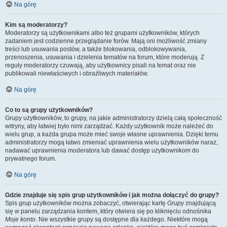
Na górę
Kim są moderatorzy?
Moderatorzy są użytkownikami albo też grupami użytkowników, których
zadaniem jest codzienne przeglądanie forów. Mają oni możliwość zmiany
treści lub usuwania postów, a także blokowania, odblokowywania,
przenoszenia, usuwania i dzielenia tematów na forum, które moderują. Z
reguły moderatorzy czuwają, aby użytkownicy pisali na temat oraz nie
publikowali niewłaściwych i obraźliwych materiałów.
Na górę
Co to są grupy użytkowników?
Grupy użytkowników, to grupy, na jakie administratorzy dzielą całą społeczność
witryny, aby łatwiej było nimi zarządzać. Każdy użytkownik może należeć do
wielu grup, a każda grupa może mieć swoje własne uprawnienia. Dzięki temu
administratorzy mogą łatwo zmieniać uprawnienia wielu użytkowników naraz,
nadawać uprawnienia moderatora lub dawać dostęp użytkownikom do
prywatnego forum.
Na górę
Gdzie znajduje się spis grup użytkowników i jak można dołączyć do grupy?
Spis grup użytkowników można zobaczyć, otwierając kartę
Grupy
znajdującą
się w panelu zarządzania kontem, który otwiera się po kliknięciu odnośnika
Moje konto
. Nie wszystkie grupy są dostępne dla każdego. Niektóre mogą