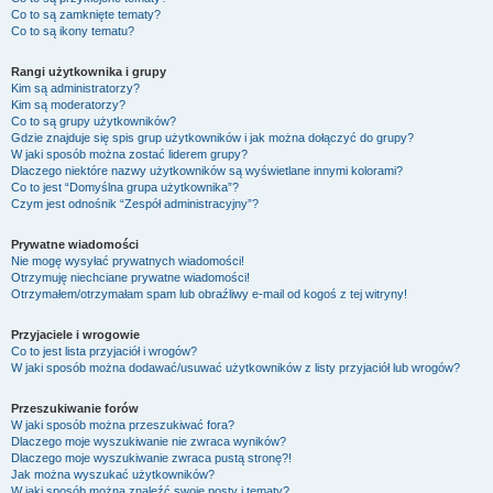
Co to są zamknięte tematy?
Co to są ikony tematu?
Rangi użytkownika i grupy
Kim są administratorzy?
Kim są moderatorzy?
Co to są grupy użytkowników?
Gdzie znajduje się spis grup użytkowników i jak można dołączyć do grupy?
W jaki sposób można zostać liderem grupy?
Dlaczego niektóre nazwy użytkowników są wyświetlane innymi kolorami?
Co to jest “Domyślna grupa użytkownika”?
Czym jest odnośnik “Zespół administracyjny”?
Prywatne wiadomości
Nie mogę wysyłać prywatnych wiadomości!
Otrzymuję niechciane prywatne wiadomości!
Otrzymałem/otrzymałam spam lub obraźliwy e-mail od kogoś z tej witryny!
Przyjaciele i wrogowie
Co to jest lista przyjaciół i wrogów?
W jaki sposób można dodawać/usuwać użytkowników z listy przyjaciół lub wrogów?
Przeszukiwanie forów
W jaki sposób można przeszukiwać fora?
Dlaczego moje wyszukiwanie nie zwraca wyników?
Dlaczego moje wyszukiwanie zwraca pustą stronę?!
Jak można wyszukać użytkowników?
W jaki sposób można znaleźć swoje posty i tematy?