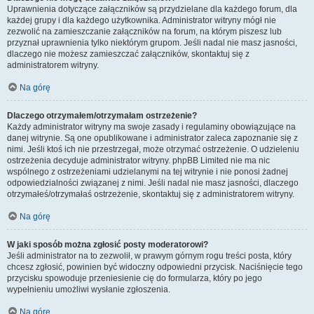
Uprawnienia dotyczące załączników są przydzielane dla każdego forum, dla
każdej grupy i dla każdego użytkownika. Administrator witryny mógł nie
zezwolić na zamieszczanie załączników na forum, na którym piszesz lub
przyznał uprawnienia tylko niektórym grupom. Jeśli nadal nie masz jasności,
dlaczego nie możesz zamieszczać załączników, skontaktuj się z
administratorem witryny.
Na górę
Dlaczego otrzymałem/otrzymałam ostrzeżenie?
Każdy administrator witryny ma swoje zasady i regulaminy obowiązujące na
danej witrynie. Są one opublikowane i administrator zaleca zapoznanie się z
nimi. Jeśli ktoś ich nie przestrzegał, może otrzymać ostrzeżenie. O udzieleniu
ostrzeżenia decyduje administrator witryny. phpBB Limited nie ma nic
wspólnego z ostrzeżeniami udzielanymi na tej witrynie i nie ponosi żadnej
odpowiedzialności związanej z nimi. Jeśli nadal nie masz jasności, dlaczego
otrzymałeś/otrzymałaś ostrzeżenie, skontaktuj się z administratorem witryny.
Na górę
W jaki sposób można zgłosić posty moderatorowi?
Jeśli administrator na to zezwolił, w prawym górnym rogu treści posta, który
chcesz zgłosić, powinien być widoczny odpowiedni przycisk. Naciśnięcie tego
przycisku spowoduje przeniesienie cię do formularza, który po jego
wypełnieniu umożliwi wysłanie zgłoszenia.
Na górę