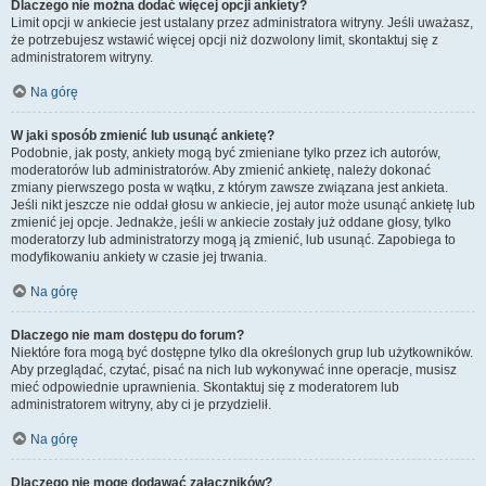
Dlaczego nie można dodać więcej opcji ankiety?
Limit opcji w ankiecie jest ustalany przez administratora witryny. Jeśli uważasz,
że potrzebujesz wstawić więcej opcji niż dozwolony limit, skontaktuj się z
administratorem witryny.
Na górę
W jaki sposób zmienić lub usunąć ankietę?
Podobnie, jak posty, ankiety mogą być zmieniane tylko przez ich autorów,
moderatorów lub administratorów. Aby zmienić ankietę, należy dokonać
zmiany pierwszego posta w wątku, z którym zawsze związana jest ankieta.
Jeśli nikt jeszcze nie oddał głosu w ankiecie, jej autor może usunąć ankietę lub
zmienić jej opcje. Jednakże, jeśli w ankiecie zostały już oddane głosy, tylko
moderatorzy lub administratorzy mogą ją zmienić, lub usunąć. Zapobiega to
modyfikowaniu ankiety w czasie jej trwania.
Na górę
Dlaczego nie mam dostępu do forum?
Niektóre fora mogą być dostępne tylko dla określonych grup lub użytkowników.
Aby przeglądać, czytać, pisać na nich lub wykonywać inne operacje, musisz
mieć odpowiednie uprawnienia. Skontaktuj się z moderatorem lub
administratorem witryny, aby ci je przydzielił.
Na górę
Dlaczego nie mogę dodawać załączników?