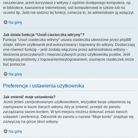
niezalecane, jeżeli korzystasz z witryny z ogólnie dostępnego komputera, np.
w bibliotece, kawiarence internetowej, sali komputerowej w szkole lub na
uczelni itp. Jeśli nie widzisz tej funkcji, oznacza to, że administrator ją wyłączył.
Na górę
Jak działa funkcja “Usuń ciasteczka witryny”?
Funkcja “Usuń ciasteczka witryny” usuwa ciasteczka utworzone przez phpBB
dzięki, którym użytkownik jest autoryzowany i logowany do witryny. Dostarczają
one również funkcję – jeśli została włączona przez administratora witryny –
śledzenia przeczytanych i nieprzeczytanych przez użytkownika postów. Jeśli
występują problemy z logowaniem/wylogowaniem, usunięcie ciasteczek może
być pomocne.
Na górę
Preferencje i ustawienia użytkownika
Jak zmienić moje ustawienia?
Jeżeli jesteś zarejestrowanym użytkownikiem, wszystkie twoje ustawienia są
zapisywane w bazie danych witryny. Aby je zmienić, przejdź do panelu
zarządzania swoim kontem. W tym miejscu możesz dokonać zmian swoich
ustawień i preferencji. Odnośnik do panelu o nazwie “Moje konto” znajduje się
zazwyczaj na górze stron witryny.
Na górę