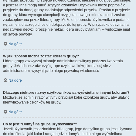
wymagać akceptacji przyjęcia nowego członka, niektóre mogą być zamknięte,
a jeszcze inne mogą mieć ukrytych członków. Użytkownik może poprosić o
przyjęcie do danej grupy, naciskając odpowiedni przycisk. Prośba o przyjęcie
do grupy, która wymaga akceptacji przyjęcia nowego członka, musi zostać
zaakceptowana przez lidera grupy. Może on poprosić użytkownika o podanie
wyjaśnień, dlaczego chce on dołączyć do tej grupy. W przypadku otrzymania
negatywnej decyzji proszę nie nękać lidera grupy pytaniami – widocznie miał
on swoje powody.
Na górę
W jaki sposób można zostać liderem grupy?
Lidera grupy zazwyczaj mianuje administrator witryny podczas tworzenia
grupy. Jeśli chcesz utworzyć grupę użytkowników, skontaktuj się z
administratorem, wysyłając do niego prywatną wiadomość.
Na górę
Dlaczego niektóre nazwy użytkowników są wyświetlane innymi kolorami?
Możliwe, że administrator witryny przypisał kolor członkom grupy, aby ułatwić
identyfikowanie członków tej grupy.
Na górę
Co to jest “Domyślna grupa użytkownika”?
Jeżeli użytkownik jest członkiem kilku grup, jego domyślna grupa jest używana
do określenia, jaki kolor i ranga będzie domyślnie dla niego wyświetlana.