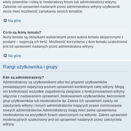
wielu powodów i robią to moderatorzy forum lub administratorzy witryny.
Zależnie od uprawnień nadanych przez administratora witryny użytkownik
może mieć możliwość zamykania swoich tematów.
Na górę
Co to są ikony tematu?
Ikony tematu są obrazkami wybieranymi przez autora tematu skojarzonymi z
postami – sugerują ich treść. Możliwość korzystania z ikon tematu uzależniona
jest od uprawnień nadanych przez administratora witryny.
Na górę
Rangi użytkownika i grupy
Kim są administratorzy?
Administratorzy są użytkownikami albo też grupami użytkowników
posiadającymi najwyższy poziom uprawnień kontrolnych całej witryny. Mogą
oni kontrolować wszystkie zagadnienia związane z funkcjonowaniem witryny
włącznie z nadawaniem uprawnień, blokowaniem użytkowników, tworzeniem
grup użytkowników lub moderatorów itp. Zakres ich uprawnień zależy od
założyciela witryny i innych administratorów mających prawo nominowania
nowych administratorów. Administratorzy mogą mieć pełne uprawnienia
moderatorów na wszystkich forach utworzonych na witrynie. Zakres uprawnień
moderacyjnych uzależniony jest od uprawnień nadanych przez założyciela
witryny.