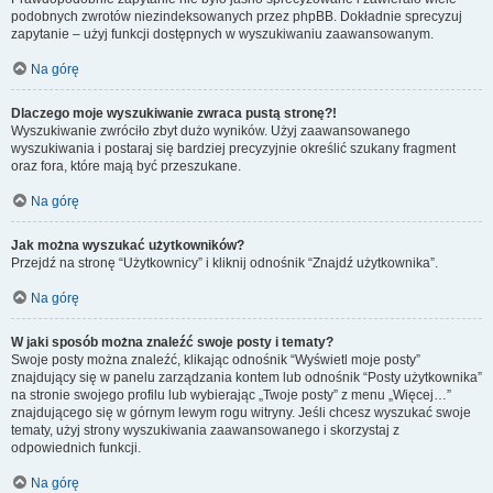
podobnych zwrotów niezindeksowanych przez phpBB. Dokładnie sprecyzuj
zapytanie – użyj funkcji dostępnych w wyszukiwaniu zaawansowanym.
Na górę
Dlaczego moje wyszukiwanie zwraca pustą stronę?!
Wyszukiwanie zwróciło zbyt dużo wyników. Użyj zaawansowanego
wyszukiwania i postaraj się bardziej precyzyjnie określić szukany fragment
oraz fora, które mają być przeszukane.
Na górę
Jak można wyszukać użytkowników?
Przejdź na stronę “Użytkownicy” i kliknij odnośnik “Znajdź użytkownika”.
Na górę
W jaki sposób można znaleźć swoje posty i tematy?
Swoje posty można znaleźć, klikając odnośnik “Wyświetl moje posty”
znajdujący się w panelu zarządzania kontem lub odnośnik “Posty użytkownika”
na stronie swojego profilu lub wybierając „Twoje posty” z menu „Więcej…”
znajdującego się w górnym lewym rogu witryny. Jeśli chcesz wyszukać swoje
tematy, użyj strony wyszukiwania zaawansowanego i skorzystaj z
odpowiednich funkcji.
Na górę