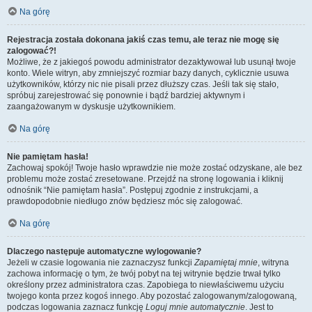
Na górę
Rejestracja została dokonana jakiś czas temu, ale teraz nie mogę się
zalogować?!
Możliwe, że z jakiegoś powodu administrator dezaktywował lub usunął twoje
konto. Wiele witryn, aby zmniejszyć rozmiar bazy danych, cyklicznie usuwa
użytkowników, którzy nic nie pisali przez dłuższy czas. Jeśli tak się stało,
spróbuj zarejestrować się ponownie i bądź bardziej aktywnym i
zaangażowanym w dyskusje użytkownikiem.
Na górę
Nie pamiętam hasła!
Zachowaj spokój! Twoje hasło wprawdzie nie może zostać odzyskane, ale bez
problemu może zostać zresetowane. Przejdź na stronę logowania i kliknij
odnośnik “Nie pamiętam hasła”. Postępuj zgodnie z instrukcjami, a
prawdopodobnie niedługo znów będziesz móc się zalogować.
Na górę
Dlaczego następuje automatyczne wylogowanie?
Jeżeli w czasie logowania nie zaznaczysz funkcji
Zapamiętaj mnie
, witryna
zachowa informację o tym, że twój pobyt na tej witrynie będzie trwał tylko
określony przez administratora czas. Zapobiega to niewłaściwemu użyciu
twojego konta przez kogoś innego. Aby pozostać zalogowanym/zalogowaną,
podczas logowania zaznacz funkcję
Loguj mnie automatycznie
. Jest to