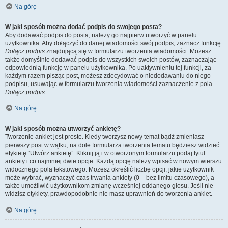
Na górę
W jaki sposób można dodać podpis do swojego posta?
Aby dodawać podpis do posta, należy go najpierw utworzyć w panelu
użytkownika. Aby dołączyć do danej wiadomości swój podpis, zaznacz funkcję
Dołącz podpis
znajdującą się w formularzu tworzenia wiadomości. Możesz
także domyślnie dodawać podpis do wszystkich swoich postów, zaznaczając
odpowiednią funkcję w panelu użytkownika. Po uaktywnieniu tej funkcji, za
każdym razem pisząc post, możesz zdecydować o niedodawaniu do niego
podpisu, usuwając w formularzu tworzenia wiadomości zaznaczenie z pola
Dołącz podpis
.
Na górę
W jaki sposób można utworzyć ankietę?
Tworzenie ankiet jest proste. Kiedy tworzysz nowy temat bądź zmieniasz
pierwszy post w wątku, na dole formularza tworzenia tematu będziesz widzieć
etykietę “Utwórz ankietę”. Kliknij ją i w otworzonym formularzu podaj tytuł
ankiety i co najmniej dwie opcje. Każdą opcję należy wpisać w nowym wierszu
widocznego pola tekstowego. Możesz określić liczbę opcji, jakie użytkownik
może wybrać, wyznaczyć czas trwania ankiety (0 – bez limitu czasowego), a
także umożliwić użytkownikom zmianę wcześniej oddanego głosu. Jeśli nie
widzisz etykiety, prawdopodobnie nie masz uprawnień do tworzenia ankiet.
Na górę