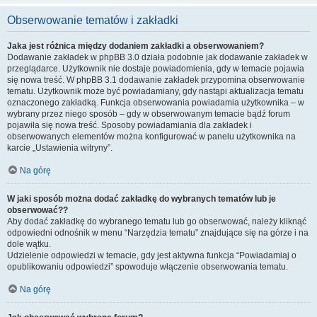
Obserwowanie tematów i zakładki
Jaka jest różnica między dodaniem zakładki a obserwowaniem?
Dodawanie zakładek w phpBB 3.0 działa podobnie jak dodawanie zakładek w
przeglądarce. Użytkownik nie dostaje powiadomienia, gdy w temacie pojawia
się nowa treść. W phpBB 3.1 dodawanie zakładek przypomina obserwowanie
tematu. Użytkownik może być powiadamiany, gdy nastąpi aktualizacja tematu
oznaczonego zakładką. Funkcja obserwowania powiadamia użytkownika – w
wybrany przez niego sposób – gdy w obserwowanym temacie bądź forum
pojawiła się nowa treść. Sposoby powiadamiania dla zakładek i
obserwowanych elementów można konfigurować w panelu użytkownika na
karcie „Ustawienia witryny”.
Na górę
W jaki sposób można dodać zakładkę do wybranych tematów lub je
obserwować??
Aby dodać zakładkę do wybranego tematu lub go obserwować, należy kliknąć
odpowiedni odnośnik w menu “Narzędzia tematu” znajdujące się na górze i na
dole wątku.
Udzielenie odpowiedzi w temacie, gdy jest aktywna funkcja “Powiadamiaj o
opublikowaniu odpowiedzi” spowoduje włączenie obserwowania tematu.
Na górę