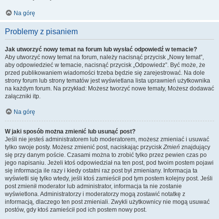
Na górę
Problemy z pisaniem
Jak utworzyć nowy temat na forum lub wysłać odpowiedź w temacie?
Aby utworzyć nowy temat na forum, należy nacisnąć przycisk „Nowy temat”,
aby odpowiedzieć w temacie, nacisnąć przycisk „Odpowiedz”. Być może, że
przed publikowaniem wiadomości trzeba będzie się zarejestrować. Na dole
strony forum lub strony tematów jest wyświetlana lista uprawnień użytkownika
na każdym forum. Na przykład: Możesz tworzyć nowe tematy, Możesz dodawać
załączniki itp.
Na górę
W jaki sposób można zmienić lub usunąć post?
Jeśli nie jesteś administratorem lub moderatorem, możesz zmieniać i usuwać
tylko swoje posty. Możesz zmienić post, naciskając przycisk
Zmień
znajdujący
się przy danym poście. Czasami można to zrobić tylko przez pewien czas po
jego napisaniu. Jeżeli ktoś odpowiedział na ten post, pod twoim postem pojawi
się informacja ile razy i kiedy ostatni raz post był zmieniany. Informacja ta
wyświetli się tylko wtedy, jeśli ktoś zamieścił pod tym postem kolejny post. Jeśli
post zmienił moderator lub administrator, informacja ta nie zostanie
wyświetlona. Administratorzy i moderatorzy mogą zostawić notatkę z
informacją, dlaczego ten post zmieniali. Zwykli użytkownicy nie mogą usuwać
postów, gdy ktoś zamieścił pod ich postem nowy post.