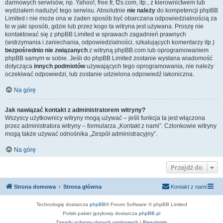
darmowych serwisów, np. Yahoo!, free.fr, f2s.com, itp., z kierownictwem lub
wydziałem nadużyć tego serwisu. Absolutnie
nie należy
do kompetencji phpBB
Limited i nie może ona w żaden sposób być obarczana odpowiedzialnością za
to w jaki sposób, gdzie lub przez kogo ta witryna jest używana. Proszę nie
kontaktować się z phpBB Limited w sprawach zagadnień prawnych
(wstrzymania i zaniechania, odpowiedzialności, szkalujących komentarzy itp.)
bezpośrednio nie związanych
z witryną phpBB.com lub oprogramowaniem
phpBB samym w sobie. Jeśli do phpBB Limited zostanie wysłana wiadomość
dotycząca
innych podmiotów
używających tego oprogramowania, nie należy
oczekiwać odpowiedzi, lub zostanie udzielona odpowiedź lakoniczna.
Na górę
Jak nawiązać kontakt z administratorem witryny?
Wszyscy użytkownicy witryny mogą używać – jeśli funkcja ta jest włączona
przez administratora witryny – formularza „Kontakt z nami”. Członkowie witryny
mogą także używać odnośnika „Zespół administracyjny”.
Na górę
Przejdź do
Strona domowa
Strona główna
Kontakt z nami
Technologię dostarcza
phpBB
® Forum Software © phpBB Limited
Polski pakiet językowy dostarcza
phpBB.pl
Zasady ochrony danych osobowych
|
Regulamin