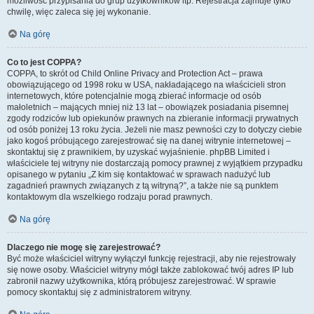
możliwość przypisania do grup użytkowników itp. Rejestracja zajmuje tylko
chwilę, więc zaleca się jej wykonanie.
Na górę
Co to jest COPPA?
COPPA, to skrót od Child Online Privacy and Protection Act – prawa
obowiązującego od 1998 roku w USA, nakładającego na właścicieli stron
internetowych, które potencjalnie mogą zbierać informacje od osób
małoletnich – mających mniej niż 13 lat – obowiązek posiadania pisemnej
zgody rodziców lub opiekunów prawnych na zbieranie informacji prywatnych
od osób poniżej 13 roku życia. Jeżeli nie masz pewności czy to dotyczy ciebie
jako kogoś próbującego zarejestrować się na danej witrynie internetowej –
skontaktuj się z prawnikiem, by uzyskać wyjaśnienie. phpBB Limited i
właściciele tej witryny nie dostarczają pomocy prawnej z wyjątkiem przypadku
opisanego w pytaniu „Z kim się kontaktować w sprawach nadużyć lub
zagadnień prawnych związanych z tą witryną?”, a także nie są punktem
kontaktowym dla wszelkiego rodzaju porad prawnych.
Na górę
Dlaczego nie mogę się zarejestrować?
Być może właściciel witryny wyłączył funkcję rejestracji, aby nie rejestrowały
się nowe osoby. Właściciel witryny mógł także zablokować twój adres IP lub
zabronił nazwy użytkownika, którą próbujesz zarejestrować. W sprawie
pomocy skontaktuj się z administratorem witryny.