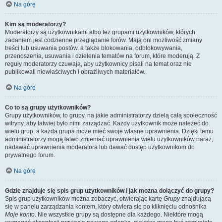
Na górę
Kim są moderatorzy?
Moderatorzy są użytkownikami albo też grupami użytkowników, których
zadaniem jest codzienne przeglądanie forów. Mają oni możliwość zmiany
treści lub usuwania postów, a także blokowania, odblokowywania,
przenoszenia, usuwania i dzielenia tematów na forum, które moderują. Z
reguły moderatorzy czuwają, aby użytkownicy pisali na temat oraz nie
publikowali niewłaściwych i obraźliwych materiałów.
Na górę
Co to są grupy użytkowników?
Grupy użytkowników, to grupy, na jakie administratorzy dzielą całą społeczność
witryny, aby łatwiej było nimi zarządzać. Każdy użytkownik może należeć do
wielu grup, a każda grupa może mieć swoje własne uprawnienia. Dzięki temu
administratorzy mogą łatwo zmieniać uprawnienia wielu użytkowników naraz,
nadawać uprawnienia moderatora lub dawać dostęp użytkownikom do
prywatnego forum.
Na górę
Gdzie znajduje się spis grup użytkowników i jak można dołączyć do grupy?
Spis grup użytkowników można zobaczyć, otwierając kartę
Grupy
znajdującą
się w panelu zarządzania kontem, który otwiera się po kliknięciu odnośnika
Moje konto
. Nie wszystkie grupy są dostępne dla każdego. Niektóre mogą