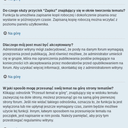
Do czego służy przycisk “Zapisz” znajdujący się w oknie tworzenia tematu?
Funkcja ta umożliwia zapisanie kopii roboczej i dokończenie pisania oraz
wysłanie w późniejszym czasie. Zapisaną kopię roboczą można wczytać z
poziomu panelu użytkownika.
Na górę
Dlaczego mój post musi być akceptowany?
Administrator witryny mógł zadecydować, że posty na danym forum wymagają
przejrzenia przed publikacją. Jest również możliwe, że administrator umieścił
cię w grupie, która ma ograniczenia publikowania postów polegające na
konieczności ich akceptowania przez moderatorów przed opublikowaniem na
forum. Aby uzyskać więcej informacji, skontaktuj się z administratorem witryny.
Na górę
W jaki sposób mogę przesunąć swój temat na górę strony tematów?
Klikając odnośnik “Przesuń temat w górę”, znajdujący się w widoku tematu
zazwyczaj na dole strony, możesz przesunąć go na samą górę pierwszej
strony forum. Jeśli nie widać takiego odnośnika, oznacza to, że funkcja ta jest
wyłączona lub nie upłynął jeszcze wymagany czas, zanim będzie możliwe
użycie tej funkcji. Innym, łatwym sposobem na przesunięcie tematu na
początek, jest napisanie w nim posta. Należy pamiętać, aby przy tym
przestrzegać regulaminu witryny.