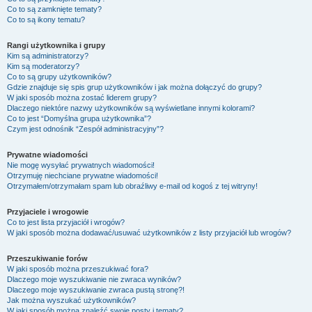
Co to są zamknięte tematy?
Co to są ikony tematu?
Rangi użytkownika i grupy
Kim są administratorzy?
Kim są moderatorzy?
Co to są grupy użytkowników?
Gdzie znajduje się spis grup użytkowników i jak można dołączyć do grupy?
W jaki sposób można zostać liderem grupy?
Dlaczego niektóre nazwy użytkowników są wyświetlane innymi kolorami?
Co to jest “Domyślna grupa użytkownika”?
Czym jest odnośnik “Zespół administracyjny”?
Prywatne wiadomości
Nie mogę wysyłać prywatnych wiadomości!
Otrzymuję niechciane prywatne wiadomości!
Otrzymałem/otrzymałam spam lub obraźliwy e-mail od kogoś z tej witryny!
Przyjaciele i wrogowie
Co to jest lista przyjaciół i wrogów?
W jaki sposób można dodawać/usuwać użytkowników z listy przyjaciół lub wrogów?
Przeszukiwanie forów
W jaki sposób można przeszukiwać fora?
Dlaczego moje wyszukiwanie nie zwraca wyników?
Dlaczego moje wyszukiwanie zwraca pustą stronę?!
Jak można wyszukać użytkowników?
W jaki sposób można znaleźć swoje posty i tematy?