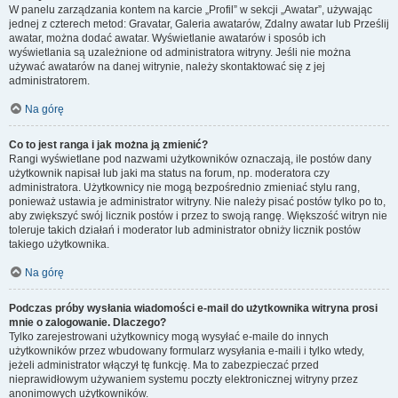
W panelu zarządzania kontem na karcie „Profil” w sekcji „Awatar”, używając
jednej z czterech metod: Gravatar, Galeria awatarów, Zdalny awatar lub Prześlij
awatar, można dodać awatar. Wyświetlanie awatarów i sposób ich
wyświetlania są uzależnione od administratora witryny. Jeśli nie można
używać awatarów na danej witrynie, należy skontaktować się z jej
administratorem.
Na górę
Co to jest ranga i jak można ją zmienić?
Rangi wyświetlane pod nazwami użytkowników oznaczają, ile postów dany
użytkownik napisał lub jaki ma status na forum, np. moderatora czy
administratora. Użytkownicy nie mogą bezpośrednio zmieniać stylu rang,
ponieważ ustawia je administrator witryny. Nie należy pisać postów tylko po to,
aby zwiększyć swój licznik postów i przez to swoją rangę. Większość witryn nie
toleruje takich działań i moderator lub administrator obniży licznik postów
takiego użytkownika.
Na górę
Podczas próby wysłania wiadomości e-mail do użytkownika witryna prosi
mnie o zalogowanie. Dlaczego?
Tylko zarejestrowani użytkownicy mogą wysyłać e-maile do innych
użytkowników przez wbudowany formularz wysyłania e-maili i tylko wtedy,
jeżeli administrator włączył tę funkcję. Ma to zabezpieczać przed
nieprawidłowym używaniem systemu poczty elektronicznej witryny przez
anonimowych użytkowników.