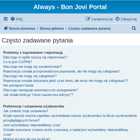
Always - Bon Jovi Portal
FAQ
Zarejestruj się
Zaloguj się
S
Strona domowa
Strona główna
Często zadawane pytania
z
Często zadawane pytania
u
k
Problemy z logowaniem i rejestracją
Dlaczego w ogóle muszę się rejestrować?
a
Co to jest COPPA?
j
Dlaczego nie mogę się zarejestrować?
Rejestracja została przeprowadzona poprawnie, ale nie mogę się zalogować!
Dlaczego nie mogę się zalogować?
Rejestracja została dokonana jakiś czas temu, ale teraz nie mogę się zalogować?!
Nie pamiętam hasła!
Dlaczego następuje automatyczne wylogowanie?
Jak działa funkcja “Usuń ciasteczka witryny”?
Preferencje i ustawienia użytkownika
Jak zmienić moje ustawienia?
W jaki sposób można zapobiec wyświetlaniu nazwy użytkownika na liście użytkowników
przeglądających forum?
Jest wyświetlany nieprawidłowy czas!
Została wykonana zmiana strefy czasowej, a nadal jest wyświetlany nieprawidłowy
czas!
Mojego języka nie ma na liście!