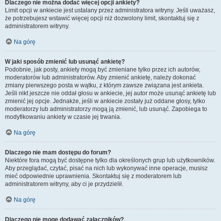
Dlaczego nie można dodać więcej opcji ankiety?
Limit opcji w ankiecie jest ustalany przez administratora witryny. Jeśli uważasz,
że potrzebujesz wstawić więcej opcji niż dozwolony limit, skontaktuj się z
administratorem witryny.
Na górę
W jaki sposób zmienić lub usunąć ankietę?
Podobnie, jak posty, ankiety mogą być zmieniane tylko przez ich autorów,
moderatorów lub administratorów. Aby zmienić ankietę, należy dokonać
zmiany pierwszego posta w wątku, z którym zawsze związana jest ankieta.
Jeśli nikt jeszcze nie oddał głosu w ankiecie, jej autor może usunąć ankietę lub
zmienić jej opcje. Jednakże, jeśli w ankiecie zostały już oddane głosy, tylko
moderatorzy lub administratorzy mogą ją zmienić, lub usunąć. Zapobiega to
modyfikowaniu ankiety w czasie jej trwania.
Na górę
Dlaczego nie mam dostępu do forum?
Niektóre fora mogą być dostępne tylko dla określonych grup lub użytkowników.
Aby przeglądać, czytać, pisać na nich lub wykonywać inne operacje, musisz
mieć odpowiednie uprawnienia. Skontaktuj się z moderatorem lub
administratorem witryny, aby ci je przydzielił.
Na górę
Dlaczego nie mogę dodawać załączników?