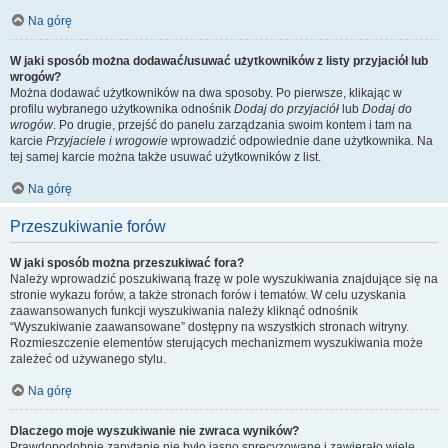
Na górę
W jaki sposób można dodawać/usuwać użytkowników z listy przyjaciół lub
wrogów?
Można dodawać użytkowników na dwa sposoby. Po pierwsze, klikając w
profilu wybranego użytkownika odnośnik
Dodaj do przyjaciół
lub
Dodaj do
wrogów
. Po drugie, przejść do panelu zarządzania swoim kontem i tam na
karcie
Przyjaciele i wrogowie
wprowadzić odpowiednie dane użytkownika. Na
tej samej karcie można także usuwać użytkowników z list.
Na górę
Przeszukiwanie forów
W jaki sposób można przeszukiwać fora?
Należy wprowadzić poszukiwaną frazę w pole wyszukiwania znajdujące się na
stronie wykazu forów, a także stronach forów i tematów. W celu uzyskania
zaawansowanych funkcji wyszukiwania należy kliknąć odnośnik
“Wyszukiwanie zaawansowane” dostępny na wszystkich stronach witryny.
Rozmieszczenie elementów sterujących mechanizmem wyszukiwania może
zależeć od używanego stylu.
Na górę
Dlaczego moje wyszukiwanie nie zwraca wyników?
Prawdopodobnie zapytanie nie było jasno sprecyzowane i zawierało wiele