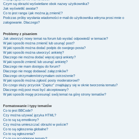
Czym są obrazki wyświetlane obok nazwy użytkownika?
Jak wyświetlić awatar?
Co to jest ranga i jak można ją zmienić?
Podczas próby wysłania wiadomości e-mail do użytkownika witryna prosi mnie o
zalogowanie. Dlaczego?
Problemy z pisaniem
Jak utworzyć nowy temat na forum lub wysłać odpowiedź w temacie?
W jaki sposób można zmienić lub usunąć post?
W jaki sposób można dodać podpis do swojego posta?
W jaki sposób można utworzyć ankietę?
Dlaczego nie można dodać więcej opcji ankiety?
W jaki sposób zmienić lub usunąć ankietę?
Dlaczego nie mam dostępu do forum?
Dlaczego nie mogę dodawać załączników?
Dlaczego otrzymałem/otrzymałam ostrzeżenie?
W jaki sposób można zgłosić posty moderatorowi?
Do czego służy przycisk “Zapisz” znajdujący się w oknie tworzenia tematu?
Dlaczego mój post musi być akceptowany?
W jaki sposób mogę przesunąć swój temat na górę strony tematów?
Formatowanie i typy tematów
Co to jest BBCode?
Czy można używać języka HTML?
Co to są są emotikony?
Czy można umieszczać obrazki w poście?
Co to są ogłoszenia globalne?
Co to są ogłoszenia?
Co to są przyklejone tematy?