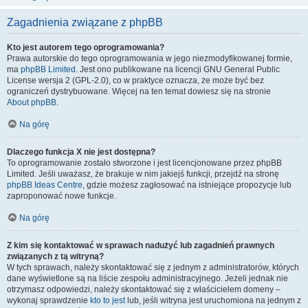
Zagadnienia związane z phpBB
Kto jest autorem tego oprogramowania?
Prawa autorskie do tego oprogramowania w jego niezmodyfikowanej formie,
ma
phpBB Limited
. Jest ono publikowane na licencji GNU General Public
License wersja 2 (GPL-2.0), co w praktyce oznacza, że może być bez
ograniczeń dystrybuowane. Więcej na ten temat dowiesz się na stronie
About phpBB
.
Na górę
Dlaczego funkcja X nie jest dostępna?
To oprogramowanie zostało stworzone i jest licencjonowane przez phpBB
Limited. Jeśli uważasz, że brakuje w nim jakiejś funkcji, przejdź na stronę
phpBB Ideas Centre
, gdzie możesz zagłosować na istniejące propozycje lub
zaproponować nowe funkcje.
Na górę
Z kim się kontaktować w sprawach nadużyć lub zagadnień prawnych
związanych z tą witryną?
W tych sprawach, należy skontaktować się z jednym z administratorów, których
dane wyświetlone są na liście zespołu administracyjnego. Jeżeli jednak nie
otrzymasz odpowiedzi, należy skontaktować się z właścicielem domeny –
wykonaj sprawdzenie
kto to jest
lub, jeśli witryna jest uruchomiona na jednym z