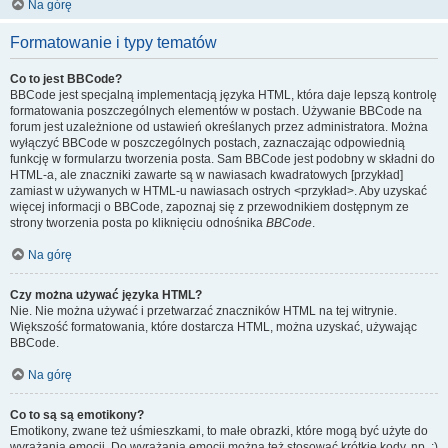
Na górę
Formatowanie i typy tematów
Co to jest BBCode?
BBCode jest specjalną implementacją języka HTML, która daje lepszą kontrolę
formatowania poszczególnych elementów w postach. Używanie BBCode na
forum jest uzależnione od ustawień określanych przez administratora. Można
wyłączyć BBCode w poszczególnych postach, zaznaczając odpowiednią
funkcję w formularzu tworzenia posta. Sam BBCode jest podobny w składni do
HTML-a, ale znaczniki zawarte są w nawiasach kwadratowych [przykład]
zamiast w używanych w HTML-u nawiasach ostrych <przykład>. Aby uzyskać
więcej informacji o BBCode, zapoznaj się z przewodnikiem dostępnym ze
strony tworzenia posta po kliknięciu odnośnika
BBCode
.
Na górę
Czy można używać języka HTML?
Nie. Nie można używać i przetwarzać znaczników HTML na tej witrynie.
Większość formatowania, które dostarcza HTML, można uzyskać, używając
BBCode.
Na górę
Co to są są emotikony?
Emotikony, zwane też uśmieszkami, to małe obrazki, które mogą być użyte do
wyrażania emocji. Do wyrażania emocji można też stosować krótkie kody, np. :)