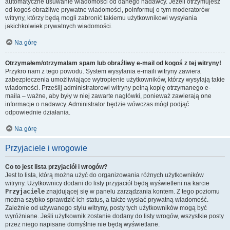
automatyczne usuwanie wiadomości od danego nadawcy. Jeżeli otrzymujesz
od kogoś obraźliwe prywatne wiadomości, poinformuj o tym moderatorów
witryny, którzy będą mogli zabronić takiemu użytkownikowi wysyłania
jakichkolwiek prywatnych wiadomości.
Na górę
Otrzymałem/otrzymałam spam lub obraźliwy e-mail od kogoś z tej witryny!
Przykro nam z tego powodu. System wysyłania e-maili witryny zawiera
zabezpieczenia umożliwiające wytropienie użytkowników, którzy wysyłają takie
wiadomości. Prześlij administratorowi witryny pełną kopię otrzymanego e-
maila – ważne, aby były w niej zawarte nagłówki, ponieważ zawierają one
informacje o nadawcy. Administrator będzie wówczas mógł podjąć
odpowiednie działania.
Na górę
Przyjaciele i wrogowie
Co to jest lista przyjaciół i wrogów?
Jest to lista, którą można użyć do organizowania różnych użytkowników
witryny. Użytkownicy dodani do listy przyjaciół będą wyświetleni na karcie
Przyjaciele
znajdującej się w panelu zarządzania kontem. Z tego poziomu
można szybko sprawdzić ich status, a także wysłać prywatną wiadomość.
Zależnie od używanego stylu witryny, posty tych użytkowników mogą być
wyróżniane. Jeśli użytkownik zostanie dodany do listy wrogów, wszystkie posty
przez niego napisane domyślnie nie będą wyświetlane.