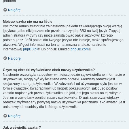
problem.
Na górę
Mojego języka nie ma na liście!
Być może administrator nie zainstalował pakietu zawierającego twoją wersję
językową albo nikt jeszcze nie przetłumaczył phpBB3 na twój język. Zapytaj
administratora witryny czy może zainstalować pakiet językowy, którego
potrzebujesz. Jeśli pakiet dla twojego języka nie istnieje, może spróbujesz go
utworzyć. Więcej informacji na ten temat można znaleźć na stronie
internetowej
phpBB.pl
® lub phpBB Limited
phpBB.com
®
Na górę
Czym są obrazki wyświetlane obok nazwy użytkownika?
Na stronie przeglądania postów, w miejscu, gdzie są wyświetlane informacje o
użytkowniku, mogą być wyświetlane dwa obrazki. Pierwszy obrazek jest
skojarzony z rangą użytkownika. W zależności od używanego stylu jest on w
formie gwiazdek, kwadracików lub kropek pokazujących, jak dużo postów
zostało napisanych przez użytkownika lub jaki jest jego status na tej witrynie.
Jest on wyświetlany poniżej nazwy użytkownika. Drugi, zazwyczaj większy
obrazek, wyświetlany powyżej nazwy użytkownika jest znany jako awatar i jest
unikatowy lub osobisty dla każdego użytkownika.
Na górę
Jak wyświetlić awatar?