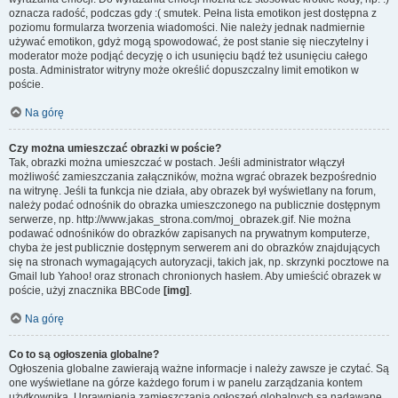
oznacza radość, podczas gdy :( smutek. Pełna lista emotikon jest dostępna z
poziomu formularza tworzenia wiadomości. Nie należy jednak nadmiernie
używać emotikon, gdyż mogą spowodować, że post stanie się nieczytelny i
moderator może podjąć decyzję o ich usunięciu bądź też usunięciu całego
posta. Administrator witryny może określić dopuszczalny limit emotikon w
poście.
Na górę
Czy można umieszczać obrazki w poście?
Tak, obrazki można umieszczać w postach. Jeśli administrator włączył
możliwość zamieszczania załączników, można wgrać obrazek bezpośrednio
na witrynę. Jeśli ta funkcja nie działa, aby obrazek był wyświetlany na forum,
należy podać odnośnik do obrazka umieszczonego na publicznie dostępnym
serwerze, np. http://www.jakas_strona.com/moj_obrazek.gif. Nie można
podawać odnośników do obrazków zapisanych na prywatnym komputerze,
chyba że jest publicznie dostępnym serwerem ani do obrazków znajdujących
się na stronach wymagających autoryzacji, takich jak, np. skrzynki pocztowe na
Gmail lub Yahoo! oraz stronach chronionych hasłem. Aby umieścić obrazek w
poście, użyj znacznika BBCode
[img]
.
Na górę
Co to są ogłoszenia globalne?
Ogłoszenia globalne zawierają ważne informacje i należy zawsze je czytać. Są
one wyświetlane na górze każdego forum i w panelu zarządzania kontem
użytkownika. Uprawnienia zamieszczania ogłoszeń globalnych są nadawane