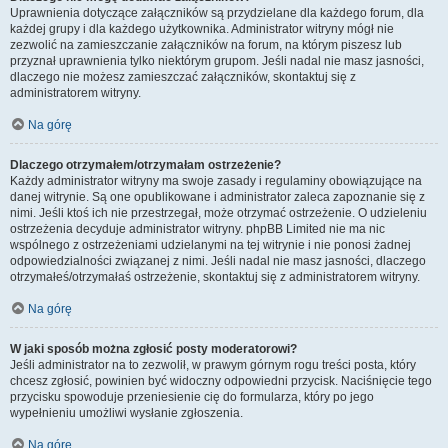
Uprawnienia dotyczące załączników są przydzielane dla każdego forum, dla
każdej grupy i dla każdego użytkownika. Administrator witryny mógł nie
zezwolić na zamieszczanie załączników na forum, na którym piszesz lub
przyznał uprawnienia tylko niektórym grupom. Jeśli nadal nie masz jasności,
dlaczego nie możesz zamieszczać załączników, skontaktuj się z
administratorem witryny.
Na górę
Dlaczego otrzymałem/otrzymałam ostrzeżenie?
Każdy administrator witryny ma swoje zasady i regulaminy obowiązujące na
danej witrynie. Są one opublikowane i administrator zaleca zapoznanie się z
nimi. Jeśli ktoś ich nie przestrzegał, może otrzymać ostrzeżenie. O udzieleniu
ostrzeżenia decyduje administrator witryny. phpBB Limited nie ma nic
wspólnego z ostrzeżeniami udzielanymi na tej witrynie i nie ponosi żadnej
odpowiedzialności związanej z nimi. Jeśli nadal nie masz jasności, dlaczego
otrzymałeś/otrzymałaś ostrzeżenie, skontaktuj się z administratorem witryny.
Na górę
W jaki sposób można zgłosić posty moderatorowi?
Jeśli administrator na to zezwolił, w prawym górnym rogu treści posta, który
chcesz zgłosić, powinien być widoczny odpowiedni przycisk. Naciśnięcie tego
przycisku spowoduje przeniesienie cię do formularza, który po jego
wypełnieniu umożliwi wysłanie zgłoszenia.
Na górę