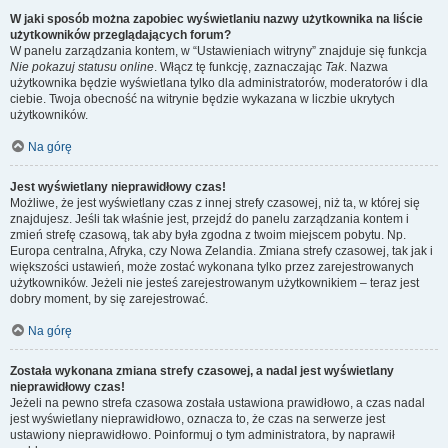
W jaki sposób można zapobiec wyświetlaniu nazwy użytkownika na liście
użytkowników przeglądających forum?
W panelu zarządzania kontem, w “Ustawieniach witryny” znajduje się funkcja
Nie pokazuj statusu online
. Włącz tę funkcję, zaznaczając
Tak
. Nazwa
użytkownika będzie wyświetlana tylko dla administratorów, moderatorów i dla
ciebie. Twoja obecność na witrynie będzie wykazana w liczbie ukrytych
użytkowników.
Na górę
Jest wyświetlany nieprawidłowy czas!
Możliwe, że jest wyświetlany czas z innej strefy czasowej, niż ta, w której się
znajdujesz. Jeśli tak właśnie jest, przejdź do panelu zarządzania kontem i
zmień strefę czasową, tak aby była zgodna z twoim miejscem pobytu. Np.
Europa centralna, Afryka, czy Nowa Zelandia. Zmiana strefy czasowej, tak jak i
większości ustawień, może zostać wykonana tylko przez zarejestrowanych
użytkowników. Jeżeli nie jesteś zarejestrowanym użytkownikiem – teraz jest
dobry moment, by się zarejestrować.
Na górę
Została wykonana zmiana strefy czasowej, a nadal jest wyświetlany
nieprawidłowy czas!
Jeżeli na pewno strefa czasowa została ustawiona prawidłowo, a czas nadal
jest wyświetlany nieprawidłowo, oznacza to, że czas na serwerze jest
ustawiony nieprawidłowo. Poinformuj o tym administratora, by naprawił