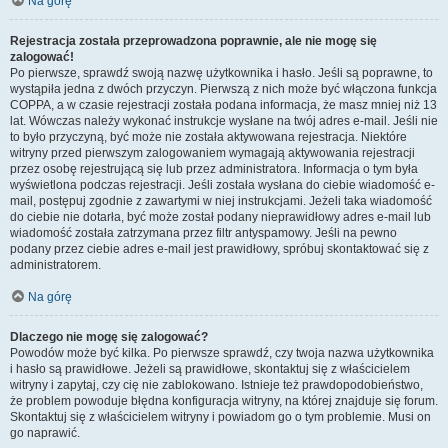
Na górę
Rejestracja została przeprowadzona poprawnie, ale nie mogę się
zalogować!
Po pierwsze, sprawdź swoją nazwę użytkownika i hasło. Jeśli są poprawne, to
wystąpiła jedna z dwóch przyczyn. Pierwszą z nich może być włączona funkcja
COPPA, a w czasie rejestracji została podana informacja, że masz mniej niż 13
lat. Wówczas należy wykonać instrukcje wysłane na twój adres e-mail. Jeśli nie
to było przyczyną, być może nie została aktywowana rejestracja. Niektóre
witryny przed pierwszym zalogowaniem wymagają aktywowania rejestracji
przez osobę rejestrującą się lub przez administratora. Informacja o tym była
wyświetlona podczas rejestracji. Jeśli została wysłana do ciebie wiadomość e-
mail, postępuj zgodnie z zawartymi w niej instrukcjami. Jeżeli taka wiadomość
do ciebie nie dotarła, być może został podany nieprawidłowy adres e-mail lub
wiadomość została zatrzymana przez filtr antyspamowy. Jeśli na pewno
podany przez ciebie adres e-mail jest prawidłowy, spróbuj skontaktować się z
administratorem.
Na górę
Dlaczego nie mogę się zalogować?
Powodów może być kilka. Po pierwsze sprawdź, czy twoja nazwa użytkownika
i hasło są prawidłowe. Jeżeli są prawidłowe, skontaktuj się z właścicielem
witryny i zapytaj, czy cię nie zablokowano. Istnieje też prawdopodobieństwo,
że problem powoduje błędna konfiguracja witryny, na której znajduje się forum.
Skontaktuj się z właścicielem witryny i powiadom go o tym problemie. Musi on
go naprawić.